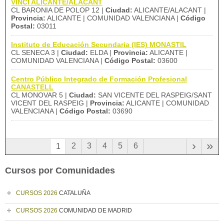
VINCI ALICANTE/ALACANT
CL BARONIA DE POLOP 12 |
Ciudad:
ALICANTE/ALACANT |
Provincia:
ALICANTE | COMUNIDAD VALENCIANA |
Código
Postal:
03011
Instituto de Educación Secundaria (IES) MONASTIL
CL SENECA 3 |
Ciudad:
ELDA |
Provincia:
ALICANTE |
COMUNIDAD VALENCIANA |
Código Postal:
03600
Centro Público Integrado de Formación Profesional
CANASTELL
CL MONOVAR 5 |
Ciudad:
SAN VICENTE DEL RASPEIG/SANT
VICENT DEL RASPEIG |
Provincia:
ALICANTE | COMUNIDAD
VALENCIANA |
Código Postal:
03690
›
»
2
3
4
5
6
1
Cursos por Comunidades
CURSOS 2026
CATALUÑA
CURSOS 2026
COMUNIDAD DE MADRID