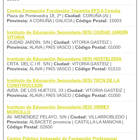
Centro Formación Fundación Tripartita EFS A Coruña
Plaza de Pontevedra 18, 2º |
Ciudad:
CORUÑA (A) |
Provincia:
A CORUÑA | GALICIA |
Código Postal:
15003
Instituto de Educación Secundaria (IES) CIUDAD JARDÍN
VITORIA
CIUDAD JARDÍN, S/N |
Ciudad:
VITORIA GASTEIZ |
Provincia:
ALAVA | PAÍS VASCO |
Código Postal:
01000
Instituto de Educación Secundaria (IES) HOSTELERÍA
CRTA. DEL C.I.R. S/N |
Ciudad:
VITORIA GASTEIZ |
Provincia:
ALAVA | PAÍS VASCO |
Código Postal:
01510
Instituto de Educación Secundaria (IES) TECN.DE LA
CONSTRUCCION
AVDA. DE LOS HUETOS, 33 |
Ciudad:
VITORIA GASTEIZ |
Provincia:
ALAVA | PAÍS VASCO |
Código Postal:
01000
Instituto de Educación Secundaria (IES) VIRREY
MORCILLO
AV. MENENDEZ PELAYO, S/N |
Ciudad:
VILLARROBLEDO |
Provincia:
ALBACETE provincia | CASTILLA LA MANCHA |
Código Postal:
02600
Centro Público Integrado de Formación Profesional