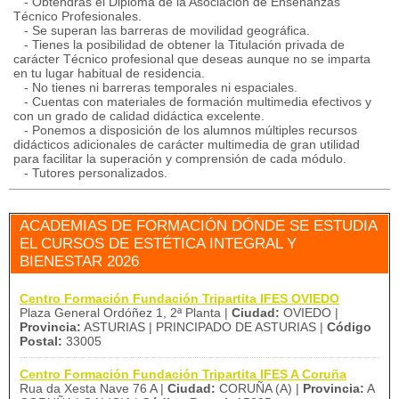
- Obtendrás el Diploma de la Asociación de Enseñanzas
Técnico Profesionales.
- Se superan las barreras de movilidad geográfica.
- Tienes la posibilidad de obtener la Titulación privada de
carácter Técnico profesional que deseas aunque no se imparta
en tu lugar habitual de residencia.
- No tienes ni barreras temporales ni espaciales.
- Cuentas con materiales de formación multimedia efectivos y
con un grado de calidad didáctica excelente.
- Ponemos a disposición de los alumnos múltiples recursos
didácticos adicionales de carácter multimedia de gran utilidad
para facilitar la superación y comprensión de cada módulo.
- Tutores personalizados.
ACADEMIAS DE FORMACIÓN DÓNDE SE ESTUDIA
EL CURSOS DE ESTÉTICA INTEGRAL Y
BIENESTAR 2026
Centro Formación Fundación Tripartita IFES OVIEDO
Plaza General Ordóñez 1, 2ª Planta |
Ciudad:
OVIEDO |
Provincia:
ASTURIAS | PRINCIPADO DE ASTURIAS |
Código
Postal:
33005
Centro Formación Fundación Tripartita IFES A Coruña
Rua da Xesta Nave 76 A |
Ciudad:
CORUÑA (A) |
Provincia:
A