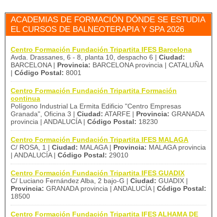
ACADEMIAS DE FORMACIÓN DÓNDE SE ESTUDIA
EL CURSOS DE BALNEOTERAPIA Y SPA 2026
Centro Formación Fundación Tripartita IFES Barcelona
Avda. Drassanes, 6 - 8, planta 10, despacho 6 |
Ciudad:
BARCELONA |
Provincia:
BARCELONA provincia | CATALUÑA
|
Código Postal:
8001
Centro Formación Fundación Tripartita Formación
continua
Polígono Industrial La Ermita Edificio "Centro Empresas
Granada", Oficina 3 |
Ciudad:
ATARFE |
Provincia:
GRANADA
provincia | ANDALUCÍA |
Código Postal:
18230
Centro Formación Fundación Tripartita IFES MALAGA
C/ ROSA, 1 |
Ciudad:
MALAGA |
Provincia:
MALAGA provincia
| ANDALUCÍA |
Código Postal:
29010
Centro Formación Fundación Tripartita IFES GUADIX
C/ Luciano Fernández Alba, 2 bajo-G |
Ciudad:
GUADIX |
Provincia:
GRANADA provincia | ANDALUCÍA |
Código Postal:
18500
Centro Formación Fundación Tripartita IFES ALHAMA DE