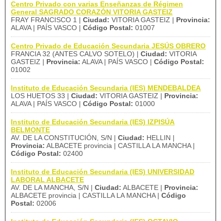
Centro Privado con varias Enseñanzas de Régimen
General SAGRADO CORAZÓN VITORIA GASTEIZ
FRAY FRANCISCO 1 |
Ciudad:
VITORIA GASTEIZ |
Provincia:
ALAVA | PAÍS VASCO |
Código Postal:
01007
Centro Privado de Educación Secundaria JESÚS OBRERO
FRANCIA 32 (ANTES CALVO SOTELO) |
Ciudad:
VITORIA
GASTEIZ |
Provincia:
ALAVA | PAÍS VASCO |
Código Postal:
01002
Instituto de Educación Secundaria (IES) MENDEBALDEA
LOS HUETOS 33 |
Ciudad:
VITORIA GASTEIZ |
Provincia:
ALAVA | PAÍS VASCO |
Código Postal:
01000
Instituto de Educación Secundaria (IES) IZPISÚA
BELMONTE
AV. DE LA CONSTITUCIÓN, S/N |
Ciudad:
HELLIN |
Provincia:
ALBACETE provincia | CASTILLA LA MANCHA |
Código Postal:
02400
Instituto de Educación Secundaria (IES) UNIVERSIDAD
LABORAL ALBACETE
AV. DE LA MANCHA, S/N |
Ciudad:
ALBACETE |
Provincia:
ALBACETE provincia | CASTILLA LA MANCHA |
Código
Postal:
02006