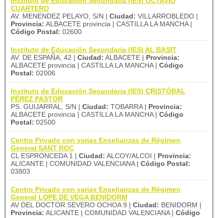
Instituto de Educación Secundaria (IES) OCTAVIO
CUARTERO
AV. MENENDEZ PELAYO, S/N |
Ciudad:
VILLARROBLEDO |
Provincia:
ALBACETE provincia | CASTILLA LA MANCHA |
Código Postal:
02600
Instituto de Educación Secundaria (IES) AL BASIT
AV. DE ESPAÑA, 42 |
Ciudad:
ALBACETE |
Provincia:
ALBACETE provincia | CASTILLA LA MANCHA |
Código
Postal:
02006
Instituto de Educación Secundaria (IES) CRISTÓBAL
PÉREZ PASTOR
PS. GUIJARRAL, S/N |
Ciudad:
TOBARRA |
Provincia:
ALBACETE provincia | CASTILLA LA MANCHA |
Código
Postal:
02500
Centro Privado con varias Enseñanzas de Régimen
General SANT ROC
CL ESPRONCEDA 1 |
Ciudad:
ALCOY/ALCOI |
Provincia:
ALICANTE | COMUNIDAD VALENCIANA |
Código Postal:
03803
Centro Privado con varias Enseñanzas de Régimen
General LOPE DE VEGA BENIDORM
AV DEL DOCTOR SEVERO OCHOA 9 |
Ciudad:
BENIDORM |
Provincia:
ALICANTE | COMUNIDAD VALENCIANA |
Código