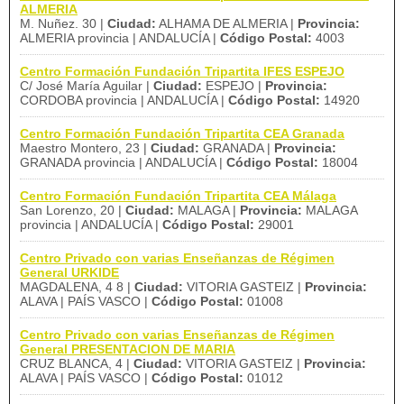
ALMERIA
M. Nuñez. 30 |
Ciudad:
ALHAMA DE ALMERIA |
Provincia:
ALMERIA provincia | ANDALUCÍA |
Código Postal:
4003
Centro Formación Fundación Tripartita IFES ESPEJO
C/ José María Aguilar |
Ciudad:
ESPEJO |
Provincia:
CORDOBA provincia | ANDALUCÍA |
Código Postal:
14920
Centro Formación Fundación Tripartita CEA Granada
Maestro Montero, 23 |
Ciudad:
GRANADA |
Provincia:
GRANADA provincia | ANDALUCÍA |
Código Postal:
18004
Centro Formación Fundación Tripartita CEA Málaga
San Lorenzo, 20 |
Ciudad:
MALAGA |
Provincia:
MALAGA
provincia | ANDALUCÍA |
Código Postal:
29001
Centro Privado con varias Enseñanzas de Régimen
General URKIDE
MAGDALENA, 4 8 |
Ciudad:
VITORIA GASTEIZ |
Provincia:
ALAVA | PAÍS VASCO |
Código Postal:
01008
Centro Privado con varias Enseñanzas de Régimen
General PRESENTACION DE MARIA
CRUZ BLANCA, 4 |
Ciudad:
VITORIA GASTEIZ |
Provincia:
ALAVA | PAÍS VASCO |
Código Postal:
01012