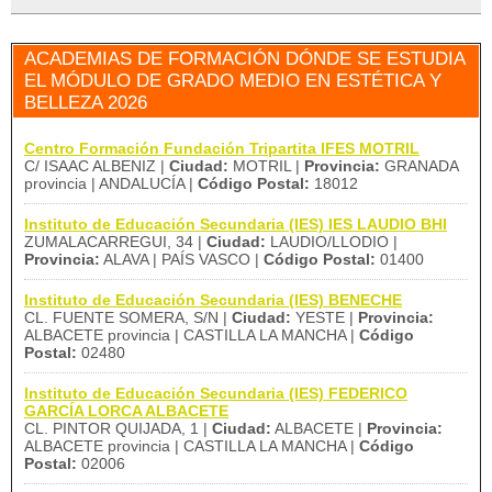
ACADEMIAS DE FORMACIÓN DÓNDE SE ESTUDIA
EL MÓDULO DE GRADO MEDIO EN ESTÉTICA Y
BELLEZA 2026
Centro Formación Fundación Tripartita IFES MOTRIL
C/ ISAAC ALBENIZ |
Ciudad:
MOTRIL |
Provincia:
GRANADA
provincia | ANDALUCÍA |
Código Postal:
18012
Instituto de Educación Secundaria (IES) IES LAUDIO BHI
ZUMALACARREGUI, 34 |
Ciudad:
LAUDIO/LLODIO |
Provincia:
ALAVA | PAÍS VASCO |
Código Postal:
01400
Instituto de Educación Secundaria (IES) BENECHE
CL. FUENTE SOMERA, S/N |
Ciudad:
YESTE |
Provincia:
ALBACETE provincia | CASTILLA LA MANCHA |
Código
Postal:
02480
Instituto de Educación Secundaria (IES) FEDERICO
GARCÍA LORCA ALBACETE
CL. PINTOR QUIJADA, 1 |
Ciudad:
ALBACETE |
Provincia:
ALBACETE provincia | CASTILLA LA MANCHA |
Código
Postal:
02006