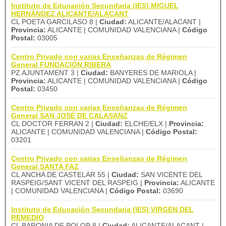
Instituto de Educación Secundaria (IES) MIGUEL
HERNÁNDEZ ALICANTE/ALACANT
CL POETA GARCILASO 8 |
Ciudad:
ALICANTE/ALACANT |
Provincia:
ALICANTE | COMUNIDAD VALENCIANA |
Código
Postal:
03005
Centro Privado con varias Enseñanzas de Régimen
General FUNDACIÓN RIBERA
PZ AJUNTAMENT 3 |
Ciudad:
BANYERES DE MARIOLA |
Provincia:
ALICANTE | COMUNIDAD VALENCIANA |
Código
Postal:
03450
Centro Privado con varias Enseñanzas de Régimen
General SAN JOSÉ DE CALASANZ
CL DOCTOR FERRAN 2 |
Ciudad:
ELCHE/ELX |
Provincia:
ALICANTE | COMUNIDAD VALENCIANA |
Código Postal:
03201
Centro Privado con varias Enseñanzas de Régimen
General SANTA FAZ
CL ANCHA DE CASTELAR 55 |
Ciudad:
SAN VICENTE DEL
RASPEIG/SANT VICENT DEL RASPEIG |
Provincia:
ALICANTE
| COMUNIDAD VALENCIANA |
Código Postal:
03690
Instituto de Educación Secundaria (IES) VIRGEN DEL
REMEDIO
CL BARONIA DE POLOP 8 |
Ciudad:
ALICANTE/ALACANT |