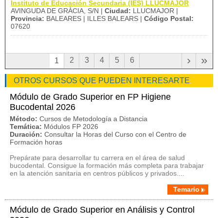
Instituto de Educación Secundaria (IES) LLUCMAJOR
AVINGUDA DE GRÀCIA, S/N |
Ciudad:
LLUCMAJOR |
Provincia:
BALEARES | ILLES BALEARS |
Código Postal:
07620
›
»
2
3
4
5
6
1
OTROS CURSOS QUE PUEDEN INTERESARTE
Módulo de Grado Superior en FP Higiene
Bucodental 2026
Método:
Cursos de Metodología a Distancia
Temática:
Módulos FP 2026
Duración:
Consultar la Horas del Curso con el Centro de
Formación horas
Prepárate para desarrollar tu carrera en el área de salud
bucodental. Consigue la formación más completa para trabajar
en la atención sanitaria en centros públicos y privados....
Temario
Módulo de Grado Superior en Análisis y Control