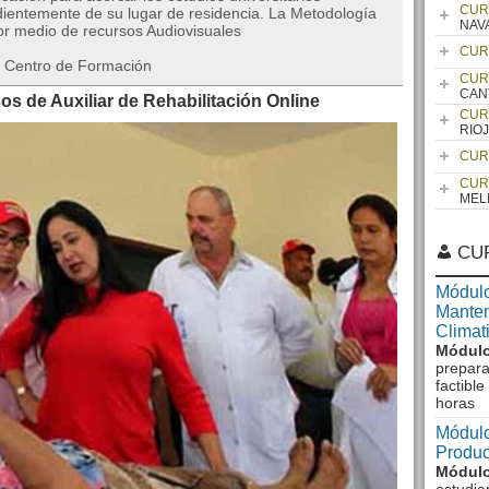
CUR
dientemente de su lugar de residencia. La Metodología
NAV
or medio de recursos Audiovisuales
CUR
el Centro de Formación
CUR
CAN
os de Auxiliar de Rehabilitación Online
CUR
RIO
CUR
CUR
MEL
CU
Módulo
Manten
Climat
Módulo
prepara
factibl
horas
Módulo
Produc
Módulo