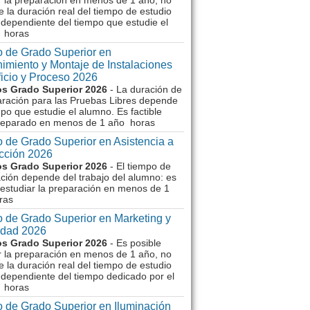
r la preparación en menos de 1 año, no
e la duración real del tiempo de estudio
dependiente del tiempo que estudie el
 horas
 de Grado Superior en
imiento y Montaje de Instalaciones
ficio y Proceso 2026
s Grado Superior 2026
- La duración de
aración para las Pruebas Libres depende
mpo que estudie el alumno. Es factible
reparado en menos de 1 año horas
 de Grado Superior en Asistencia a
ección 2026
s Grado Superior 2026
- El tiempo de
ción depende del trabajo del alumno: es
 estudiar la preparación en menos de 1
ras
 de Grado Superior en Marketing y
idad 2026
s Grado Superior 2026
- Es posible
r la preparación en menos de 1 año, no
e la duración real del tiempo de estudio
dependiente del tiempo dedicado por el
 horas
 de Grado Superior en Iluminación