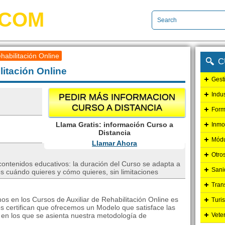
.COM
habilitación Online
C
litación Online
Gest
Indu
PEDIR MÁS INFORMACION
CURSO A DISTANCIA
Form
Llama Gratis: información Curso a
Inmo
Distancia
Módu
Llamar Ahora
Otro
 contenidos educativos: la duración del Curso se adapta a
Sani
s cuándo quieres y cómo quieres, sin limitaciones
Tran
os en los Cursos de Auxiliar de Rehabilitación Online es
Turi
s certifican que ofrecemos un Modelo que satisface las
 en los que se asienta nuestra metodología de
Vete