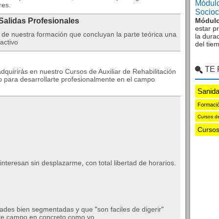
Módulo
res.
Sociocu
Módulo
 Salidas Profesionales
estar p
de nuestra formación que concluyan la parte teórica una
la dura
activo
del tie
TE
quirirás en nuestro Cursos de Auxiliar de Rehabilitación
o para desarrollarte profesionalmente en el campo
Sanida
Formació
Cursos d
Cursos
nteresan sin desplazarme, con total libertad de horarios.
des bien segmentadas y que "son faciles de digerir"
ste campo en concreto como yo.