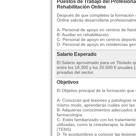
Puestos de Trabajo del Profesional
Rehabilitación Online
Después de que completes la formación q
Online sabrás desarrollarte profesional
A- Personal de apoyo en centros de fisio
B- Auxiliar en rehabilitación
C- Personal de apoyo en centros deporti
D- Personal de apoyo en residencias geri
Salario Esperado
El Salario aproximado para un Titulado qu
entre los 18.300 y los 20.500 € anuales
privadas del sector.
Objetivos
El Objetivo principal de la formación que
A- Conozcas qué lesiones y patologías req
mismo modo, aprenderás cuáles son las
B- Adquieras conocimientos adecuados d
farmacología.
C- Estés familiarizado con los tratamient
utilizadas, como la cinesiterapia, la diat
(TENS)
D- Te acostumbres a conocer las lesiones