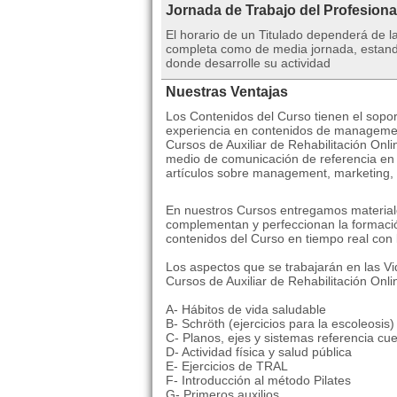
Jornada de Trabajo del Profesiona
El horario de un Titulado dependerá de l
completa como de media jornada, estando s
donde desarrolle su actividad
Nuestras Ventajas
Los Contenidos del Curso tienen el sop
experiencia en contenidos de management 
Cursos de Auxiliar de Rehabilitación Onli
medio de comunicación de referencia en 
artículos sobre management, marketing, 
En nuestros Cursos entregamos material
complementan y perfeccionan la formación
contenidos del Curso en tiempo real con 
Los aspectos que se trabajarán en las V
Cursos de Auxiliar de Rehabilitación Onli
A- Hábitos de vida saludable
B- Schröth (ejercicios para la escoleosis)
C- Planos, ejes y sistemas referencia cu
D- Actividad física y salud pública
E- Ejercicios de TRAL
F- Introducción al método Pilates
G- Primeros auxilios