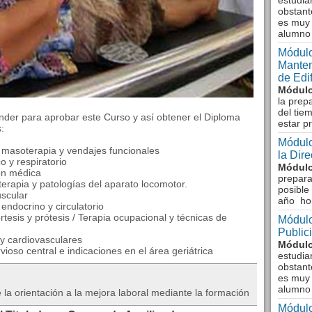
estudia
obstant
es muy 
alumno
Módulo
Manten
de Edi
Módulo
la prep
del tie
der para aprobar este Curso y así obtener el Diploma
estar p
:
Módulo
, masoterapia y vendajes funcionales
la Dir
o y respiratorio
Módulo
ón médica
prepara
terapia y patologías del aparato locomotor.
posible
scular
año ho
endocrino y circulatorio
rtesis y prótesis / Terapia ocupacional y técnicas de
Módulo
Public
y cardiovasculares
Módulo
vioso central e indicaciones en el área geriátrica
estudia
obstant
es muy 
alumno
 la orientación a la mejora laboral mediante la formación
Módulo