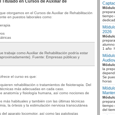
 Titulado en Cursos de Auxiliar de
Captac
Módulo
prepara
ue otorgamos en el Cursos de Auxiliar de Rehabilitación
tiempo 
mente en puestos laborales como:
dedicad
terapia
Módulo
2026
vos
Módulo
átricas
prepara
alumno:
1 año 
e trabaje como Auxiliar de Rehabilitación podría estar
Módulo
 (aproximadamente). Fuente: Empresas públicas y
Audiov
Módulo
la prep
dependi
 ofrece el curso es que:
Se pue
horas
uieren rehabilitación o tratamientos de fisioterapia. Del
Módulo
 técnicas más adecuadas en cada caso.
Manten
e anatomía y fisiología humana, así como nociones de
Módulo
os más habituales y también con las últimas técnicas
prepara
ermia, la órtesis y la estimulación nerviosa transcutánea
tiempo 
del tie
 del aparato locomotor, así como las patologías