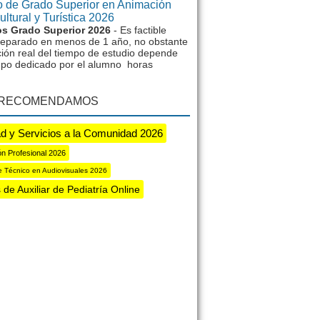
 de Grado Superior en Animación
ltural y Turística 2026
s Grado Superior 2026
- Es factible
reparado en menos de 1 año, no obstante
ción real del tiempo de estudio depende
mpo dedicado por el alumno horas
 RECOMENDAMOS
d y Servicios a la Comunidad 2026
n Profesional 2026
e Técnico en Audiovisuales 2026
 de Auxiliar de Pediatría Online