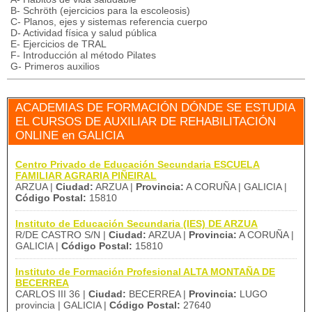
B- Schröth (ejercicios para la escoleosis)
C- Planos, ejes y sistemas referencia cuerpo
D- Actividad física y salud pública
E- Ejercicios de TRAL
F- Introducción al método Pilates
G- Primeros auxilios
ACADEMIAS DE FORMACIÓN DÓNDE SE ESTUDIA
EL CURSOS DE AUXILIAR DE REHABILITACIÓN
ONLINE en GALICIA
Centro Privado de Educación Secundaria ESCUELA
FAMILIAR AGRARIA PIÑEIRAL
ARZUA |
Ciudad:
ARZUA |
Provincia:
A CORUÑA | GALICIA |
Código Postal:
15810
Instituto de Educación Secundaria (IES) DE ARZUA
R/DE CASTRO S/N |
Ciudad:
ARZUA |
Provincia:
A CORUÑA |
GALICIA |
Código Postal:
15810
Instituto de Formación Profesional ALTA MONTAÑA DE
BECERREA
CARLOS III 36 |
Ciudad:
BECERREA |
Provincia:
LUGO
provincia | GALICIA |
Código Postal:
27640