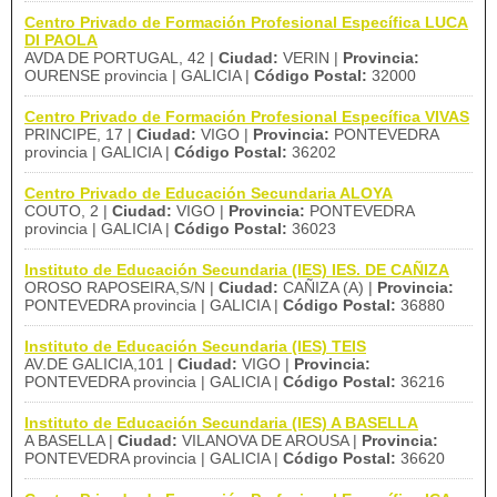
Centro Privado de Formación Profesional Específica LUCA
DI PAOLA
AVDA DE PORTUGAL, 42 |
Ciudad:
VERIN |
Provincia:
OURENSE provincia | GALICIA |
Código Postal:
32000
Centro Privado de Formación Profesional Específica VIVAS
PRINCIPE, 17 |
Ciudad:
VIGO |
Provincia:
PONTEVEDRA
provincia | GALICIA |
Código Postal:
36202
Centro Privado de Educación Secundaria ALOYA
COUTO, 2 |
Ciudad:
VIGO |
Provincia:
PONTEVEDRA
provincia | GALICIA |
Código Postal:
36023
Instituto de Educación Secundaria (IES) IES. DE CAÑIZA
OROSO RAPOSEIRA,S/N |
Ciudad:
CAÑIZA (A) |
Provincia:
PONTEVEDRA provincia | GALICIA |
Código Postal:
36880
Instituto de Educación Secundaria (IES) TEIS
AV.DE GALICIA,101 |
Ciudad:
VIGO |
Provincia:
PONTEVEDRA provincia | GALICIA |
Código Postal:
36216
Instituto de Educación Secundaria (IES) A BASELLA
A BASELLA |
Ciudad:
VILANOVA DE AROUSA |
Provincia:
PONTEVEDRA provincia | GALICIA |
Código Postal:
36620