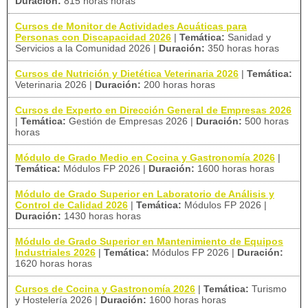
Duración:
815 horas horas
Cursos de Monitor de Actividades Acuáticas para
Personas con Discapacidad 2026
|
Temática:
Sanidad y
Servicios a la Comunidad 2026
|
Duración:
350 horas horas
Cursos de Nutrición y Dietética Veterinaria 2026
|
Temática:
Veterinaria 2026
|
Duración:
200 horas horas
Cursos de Experto en Dirección General de Empresas 2026
|
Temática:
Gestión de Empresas 2026
|
Duración:
500 horas
horas
Módulo de Grado Medio en Cocina y Gastronomía 2026
|
Temática:
Módulos FP 2026
|
Duración:
1600 horas horas
Módulo de Grado Superior en Laboratorio de Análisis y
Control de Calidad 2026
|
Temática:
Módulos FP 2026
|
Duración:
1430 horas horas
Módulo de Grado Superior en Mantenimiento de Equipos
Industriales 2026
|
Temática:
Módulos FP 2026
|
Duración:
1620 horas horas
Cursos de Cocina y Gastronomía 2026
|
Temática:
Turismo
y Hostelería 2026
|
Duración:
1600 horas horas