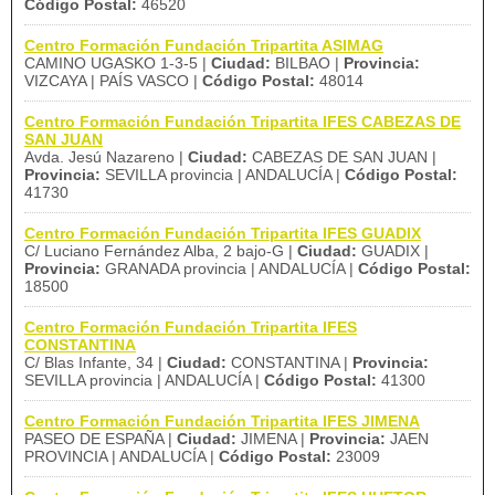
Código Postal:
46520
Centro Formación Fundación Tripartita ASIMAG
CAMINO UGASKO 1-3-5 |
Ciudad:
BILBAO |
Provincia:
VIZCAYA | PAÍS VASCO |
Código Postal:
48014
Centro Formación Fundación Tripartita IFES CABEZAS DE
SAN JUAN
Avda. Jesú Nazareno |
Ciudad:
CABEZAS DE SAN JUAN |
Provincia:
SEVILLA provincia | ANDALUCÍA |
Código Postal:
41730
Centro Formación Fundación Tripartita IFES GUADIX
C/ Luciano Fernández Alba, 2 bajo-G |
Ciudad:
GUADIX |
Provincia:
GRANADA provincia | ANDALUCÍA |
Código Postal:
18500
Centro Formación Fundación Tripartita IFES
CONSTANTINA
C/ Blas Infante, 34 |
Ciudad:
CONSTANTINA |
Provincia:
SEVILLA provincia | ANDALUCÍA |
Código Postal:
41300
Centro Formación Fundación Tripartita IFES JIMENA
PASEO DE ESPAÑA |
Ciudad:
JIMENA |
Provincia:
JAEN
PROVINCIA | ANDALUCÍA |
Código Postal:
23009