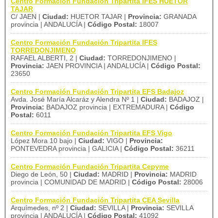
Centro Formación Fundación Tripartita IFES HUETOR
TAJAR
C/ JAEN |
Ciudad:
HUETOR TAJAR |
Provincia:
GRANADA
provincia | ANDALUCÍA |
Código Postal:
18007
Centro Formación Fundación Tripartita IFES
TORREDONJIMENO
RAFAEL ALBERTI, 2 |
Ciudad:
TORREDONJIMENO |
Provincia:
JAEN PROVINCIA | ANDALUCÍA |
Código Postal:
23650
Centro Formación Fundación Tripartita EFS Badajoz
Avda. José María Alcaráz y Alendra Nº 1 |
Ciudad:
BADAJOZ |
Provincia:
BADAJOZ provincia | EXTREMADURA |
Código
Postal:
6011
Centro Formación Fundación Tripartita EFS Vigo
López Mora 10 bajo |
Ciudad:
VIGO |
Provincia:
PONTEVEDRA provincia | GALICIA |
Código Postal:
36211
Centro Formación Fundación Tripartita Cepyme
Diego de León, 50 |
Ciudad:
MADRID |
Provincia:
MADRID
provincia | COMUNIDAD DE MADRID |
Código Postal:
28006
Centro Formación Fundación Tripartita CEA Sevilla
Arquímedes, nº 2 |
Ciudad:
SEVILLA |
Provincia:
SEVILLA
provincia | ANDALUCÍA |
Código Postal:
41092