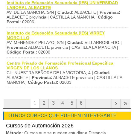
Instituto de Educación Secundaria (IES) UNIVERSIDAD
LABORAL ALBACETE
AV. DE LA MANCHA, S/N |
Ciudad:
ALBACETE |
Provincia:
ALBACETE provincia | CASTILLA LA MANCHA |
Código
Postal:
02006
Instituto de Educación Secundaria (IES) VIRREY
MORCILLO
AV. MENENDEZ PELAYO, S/N |
Ciudad:
VILLARROBLEDO |
Provincia:
ALBACETE provincia | CASTILLA LA MANCHA |
Código Postal:
02600
Centro Privado de Formación Profesional Específica
VIRGEN DE LOS LLANOS
CL. NUESTRA SEÑORA DE LA VICTORIA, 4 |
Ciudad:
ALBACETE |
Provincia:
ALBACETE provincia | CASTILLA LA
MANCHA |
Código Postal:
02003
›
»
2
3
4
5
6
1
OTROS CURSOS QUE PUEDEN INTERESARTE
Cursos de Automoción 2026
Método:
Cursos que se pueden estudiar a Distancia,