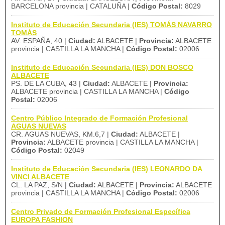
BARCELONA provincia | CATALUÑA |
Código Postal:
8029
Instituto de Educación Secundaria (IES) TOMÁS NAVARRO
TOMÁS
AV. ESPAÑA, 40 |
Ciudad:
ALBACETE |
Provincia:
ALBACETE
provincia | CASTILLA LA MANCHA |
Código Postal:
02006
Instituto de Educación Secundaria (IES) DON BOSCO
ALBACETE
PS. DE LA CUBA, 43 |
Ciudad:
ALBACETE |
Provincia:
ALBACETE provincia | CASTILLA LA MANCHA |
Código
Postal:
02006
Centro Público Integrado de Formación Profesional
AGUAS NUEVAS
CR. AGUAS NUEVAS, KM.6,7 |
Ciudad:
ALBACETE |
Provincia:
ALBACETE provincia | CASTILLA LA MANCHA |
Código Postal:
02049
Instituto de Educación Secundaria (IES) LEONARDO DA
VINCI ALBACETE
CL. LA PAZ, S/N |
Ciudad:
ALBACETE |
Provincia:
ALBACETE
provincia | CASTILLA LA MANCHA |
Código Postal:
02006
Centro Privado de Formación Profesional Específica
EUROPA FASHION