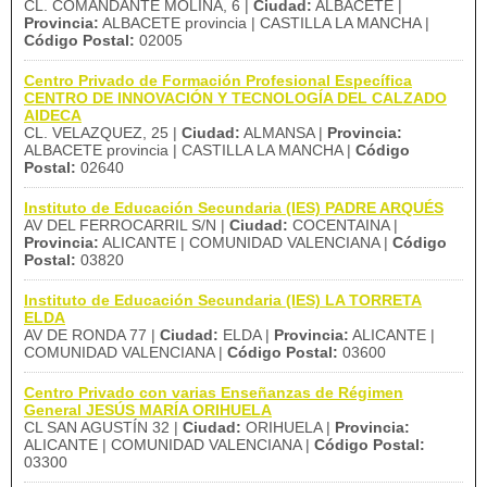
CL. COMANDANTE MOLINA, 6 |
Ciudad:
ALBACETE |
Provincia:
ALBACETE provincia | CASTILLA LA MANCHA |
Código Postal:
02005
Centro Privado de Formación Profesional Específica
CENTRO DE INNOVACIÓN Y TECNOLOGÍA DEL CALZADO
AIDECA
CL. VELAZQUEZ, 25 |
Ciudad:
ALMANSA |
Provincia:
ALBACETE provincia | CASTILLA LA MANCHA |
Código
Postal:
02640
Instituto de Educación Secundaria (IES) PADRE ARQUÉS
AV DEL FERROCARRIL S/N |
Ciudad:
COCENTAINA |
Provincia:
ALICANTE | COMUNIDAD VALENCIANA |
Código
Postal:
03820
Instituto de Educación Secundaria (IES) LA TORRETA
ELDA
AV DE RONDA 77 |
Ciudad:
ELDA |
Provincia:
ALICANTE |
COMUNIDAD VALENCIANA |
Código Postal:
03600
Centro Privado con varias Enseñanzas de Régimen
General JESÚS MARÍA ORIHUELA
CL SAN AGUSTÍN 32 |
Ciudad:
ORIHUELA |
Provincia:
ALICANTE | COMUNIDAD VALENCIANA |
Código Postal:
03300