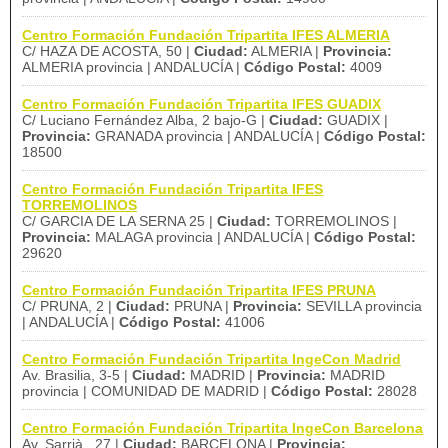
Centro Formación Fundación Tripartita IFES ALMERIA
C/ HAZA DE ACOSTA, 50 |
Ciudad:
ALMERIA |
Provincia:
ALMERIA provincia | ANDALUCÍA |
Código Postal:
4009
Centro Formación Fundación Tripartita IFES GUADIX
C/ Luciano Fernández Alba, 2 bajo-G |
Ciudad:
GUADIX |
Provincia:
GRANADA provincia | ANDALUCÍA |
Código Postal:
18500
Centro Formación Fundación Tripartita IFES
TORREMOLINOS
C/ GARCIA DE LA SERNA 25 |
Ciudad:
TORREMOLINOS |
Provincia:
MALAGA provincia | ANDALUCÍA |
Código Postal:
29620
Centro Formación Fundación Tripartita IFES PRUNA
C/ PRUNA, 2 |
Ciudad:
PRUNA |
Provincia:
SEVILLA provincia
| ANDALUCÍA |
Código Postal:
41006
Centro Formación Fundación Tripartita IngeCon Madrid
Av. Brasilia, 3-5 |
Ciudad:
MADRID |
Provincia:
MADRID
provincia | COMUNIDAD DE MADRID |
Código Postal:
28028
Centro Formación Fundación Tripartita IngeCon Barcelona
Av. Sarrià , 27 |
Ciudad:
BARCELONA |
Provincia: