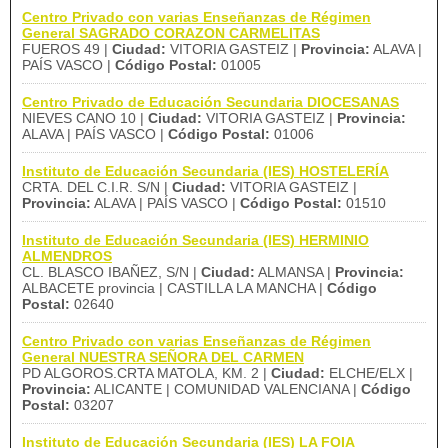
Centro Privado con varias Enseñanzas de Régimen
General SAGRADO CORAZON CARMELITAS
FUEROS 49 |
Ciudad:
VITORIA GASTEIZ |
Provincia:
ALAVA |
PAÍS VASCO |
Código Postal:
01005
Centro Privado de Educación Secundaria DIOCESANAS
NIEVES CANO 10 |
Ciudad:
VITORIA GASTEIZ |
Provincia:
ALAVA | PAÍS VASCO |
Código Postal:
01006
Instituto de Educación Secundaria (IES) HOSTELERÍA
CRTA. DEL C.I.R. S/N |
Ciudad:
VITORIA GASTEIZ |
Provincia:
ALAVA | PAÍS VASCO |
Código Postal:
01510
Instituto de Educación Secundaria (IES) HERMINIO
ALMENDROS
CL. BLASCO IBAÑEZ, S/N |
Ciudad:
ALMANSA |
Provincia:
ALBACETE provincia | CASTILLA LA MANCHA |
Código
Postal:
02640
Centro Privado con varias Enseñanzas de Régimen
General NUESTRA SEÑORA DEL CARMEN
PD ALGOROS.CRTA MATOLA, KM. 2 |
Ciudad:
ELCHE/ELX |
Provincia:
ALICANTE | COMUNIDAD VALENCIANA |
Código
Postal:
03207
Instituto de Educación Secundaria (IES) LA FOIA