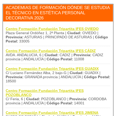
ACADEMIAS DE FORMACIÓN DÓNDE SE ESTUDIA
EL TÉCNICO EN ESTÉTICA PERSONAL
DECORATIVA 2026
Centro Formación Fundación Tripartita IFES OVIEDO
Plaza General Ordóñez 1, 2ª Planta |
Ciudad:
OVIEDO |
Provincia:
ASTURIAS | PRINCIPADO DE ASTURIAS |
Código
Postal:
33005
Centro Formación Fundación Tripartita IFES CÁDIZ
AVDA. ANDALUCIA, 6 |
Ciudad:
CADIZ |
Provincia:
CADIZ
provincia | ANDALUCÍA |
Código Postal:
11008
Centro Formación Fundación Tripartita IFES GUADIX
C/ Luciano Fernández Alba, 2 bajo-G |
Ciudad:
GUADIX |
Provincia:
GRANADA provincia | ANDALUCÍA |
Código Postal:
18500
Centro Formación Fundación Tripartita IFES
POZOBLANCO
C/ Feria, 6 |
Ciudad:
POZOBLANCO |
Provincia:
CORDOBA
provincia | ANDALUCÍA |
Código Postal:
14001
Centro Formación Fundación Tripartita IFES JIMENA