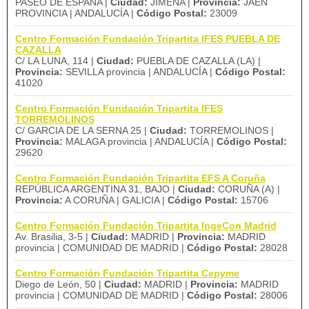
PASEO DE ESPAÑA |
Ciudad:
JIMENA |
Provincia:
JAEN
PROVINCIA | ANDALUCÍA |
Código Postal:
23009
Centro Formación Fundación Tripartita IFES PUEBLA DE
CAZALLA
C/ LA LUNA, 114 |
Ciudad:
PUEBLA DE CAZALLA (LA) |
Provincia:
SEVILLA provincia | ANDALUCÍA |
Código Postal:
41020
Centro Formación Fundación Tripartita IFES
TORREMOLINOS
C/ GARCIA DE LA SERNA 25 |
Ciudad:
TORREMOLINOS |
Provincia:
MALAGA provincia | ANDALUCÍA |
Código Postal:
29620
Centro Formación Fundación Tripartita EFS A Coruña
REPÚBLICA ARGENTINA 31, BAJO |
Ciudad:
CORUÑA (A) |
Provincia:
A CORUÑA | GALICIA |
Código Postal:
15706
Centro Formación Fundación Tripartita IngeCon Madrid
Av. Brasilia, 3-5 |
Ciudad:
MADRID |
Provincia:
MADRID
provincia | COMUNIDAD DE MADRID |
Código Postal:
28028
Centro Formación Fundación Tripartita Cepyme
Diego de León, 50 |
Ciudad:
MADRID |
Provincia:
MADRID
provincia | COMUNIDAD DE MADRID |
Código Postal:
28006