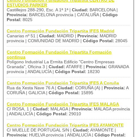
Centro Formación Fundación Tripartita CENTRO DE
ESTUDIOS PARKER
Castillejos 288-290, Esc. A 1ª 1ª |
Ciudad:
BARCELONA |
Provincia:
BARCELONA provincia | CATALUÑA |
Código
Postal:
8025
Centro Formación Fundación Tripartita IFES Madrid
Canarias nº 51 |
Ciudad:
MADRID |
Provincia:
MADRID
provincia | COMUNIDAD DE MADRID |
Código Postal:
28045
Centro Formación Fundación Tripartita Formación
continua
Polígono Industrial La Ermita Edificio "Centro Empresas
Granada", Oficina 3 |
Ciudad:
ATARFE |
Provincia:
GRANADA
provincia | ANDALUCÍA |
Código Postal:
18230
Centro Formación Fundación Tripartita IFES A Coruña
Rua da Xesta Nave 76 A |
Ciudad:
CORUÑA (A) |
Provincia:
A
CORUÑA | GALICIA |
Código Postal:
15895
Centro Formación Fundación Tripartita IFES MALAGA
C/ ROSA, 1 |
Ciudad:
MALAGA |
Provincia:
MALAGA provincia
| ANDALUCÍA |
Código Postal:
29010
Centro Formación Fundación Tripartita IFES AYAMONTE
C/ MUELLE DE PORTUGAL S/N |
Ciudad:
AYAMONTE |
Provincia:
HUELVA provincia | ANDALUCÍA |
Código Postal: