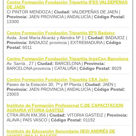
Centro Formación Fundación Tripartita IFES VALDEPEÑAS
DE JAEN
C/ PINTOR MENDOZA |
Ciudad:
VALDEPEÑAS DE JAEN |
Provincia:
JAEN PROVINCIA | ANDALUCÍA |
Código Postal:
13300
Centro Formación Fundación Tripartita EFS Badajoz
Avda. José María Alcaráz y Alendra Nº 1 |
Ciudad:
BADAJOZ |
Provincia:
BADAJOZ provincia | EXTREMADURA |
Código
Postal:
6011
Centro Formación Fundación Tripartita IngeCon Barcelona
Av. Sarrià , 27 |
Ciudad:
BARCELONA |
Provincia:
BARCELONA provincia | CATALUÑA |
Código Postal:
8029
Centro Formación Fundación Tripartita CEA Jaén
Paseo de la Estación 30, 7ª y 8ª Planta |
Ciudad:
JAEN |
Provincia:
JAEN PROVINCIA | ANDALUCÍA |
Código Postal:
23003
Instituto de Formación Profesional C.DE CAPACITACION
AGRARIA VITORIA GASTEIZ
CTRA.IRUN KM,356 |
Ciudad:
VITORIA GASTEIZ |
Provincia:
ALAVA | PAÍS VASCO |
Código Postal:
01192
Instituto de Educación Secundaria (IES) ANDRÉS DE