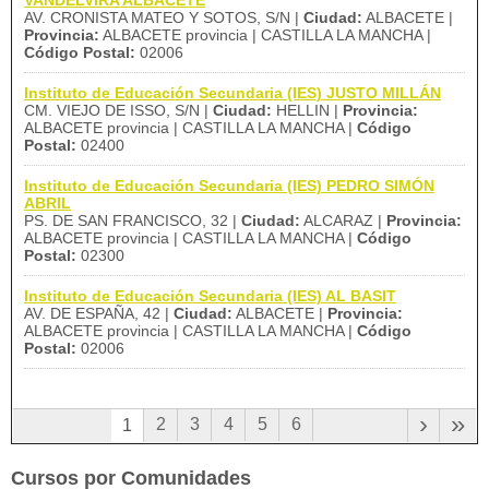
VANDELVIRA ALBACETE
AV. CRONISTA MATEO Y SOTOS, S/N |
Ciudad:
ALBACETE |
Provincia:
ALBACETE provincia | CASTILLA LA MANCHA |
Código Postal:
02006
Instituto de Educación Secundaria (IES) JUSTO MILLÁN
CM. VIEJO DE ISSO, S/N |
Ciudad:
HELLIN |
Provincia:
ALBACETE provincia | CASTILLA LA MANCHA |
Código
Postal:
02400
Instituto de Educación Secundaria (IES) PEDRO SIMÓN
ABRIL
PS. DE SAN FRANCISCO, 32 |
Ciudad:
ALCARAZ |
Provincia:
ALBACETE provincia | CASTILLA LA MANCHA |
Código
Postal:
02300
Instituto de Educación Secundaria (IES) AL BASIT
AV. DE ESPAÑA, 42 |
Ciudad:
ALBACETE |
Provincia:
ALBACETE provincia | CASTILLA LA MANCHA |
Código
Postal:
02006
›
»
2
3
4
5
6
1
Cursos por Comunidades