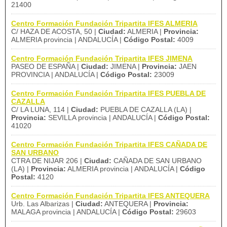
21400
Centro Formación Fundación Tripartita IFES ALMERIA
C/ HAZA DE ACOSTA, 50 |
Ciudad:
ALMERIA |
Provincia:
ALMERIA provincia | ANDALUCÍA |
Código Postal:
4009
Centro Formación Fundación Tripartita IFES JIMENA
PASEO DE ESPAÑA |
Ciudad:
JIMENA |
Provincia:
JAEN
PROVINCIA | ANDALUCÍA |
Código Postal:
23009
Centro Formación Fundación Tripartita IFES PUEBLA DE
CAZALLA
C/ LA LUNA, 114 |
Ciudad:
PUEBLA DE CAZALLA (LA) |
Provincia:
SEVILLA provincia | ANDALUCÍA |
Código Postal:
41020
Centro Formación Fundación Tripartita IFES CAÑADA DE
SAN URBANO
CTRA DE NIJAR 206 |
Ciudad:
CAÑADA DE SAN URBANO
(LA) |
Provincia:
ALMERIA provincia | ANDALUCÍA |
Código
Postal:
4120
Centro Formación Fundación Tripartita IFES ANTEQUERA
Urb. Las Albarizas |
Ciudad:
ANTEQUERA |
Provincia:
MALAGA provincia | ANDALUCÍA |
Código Postal:
29603