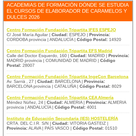
ACADEMIAS DE FORMACIÓN DÓNDE SE ESTUDIA
EL CURSOS DE ELABORADOR DE CARAMELOS Y
DULCES 2026
Centro Formación Fundación Tripartita IFES ESPEJO
C/ José María Aguilar |
Ciudad:
ESPEJO |
Provincia:
CORDOBA provincia | ANDALUCÍA |
Código Postal:
14920
Centro Formación Fundación Tripartita EFS Madrid
Calle del Doctor Esquerdo, 160 |
Ciudad:
MADRID |
Provincia:
MADRID provincia | COMUNIDAD DE MADRID |
Código
Postal:
28007
Centro Formación Fundación Tripartita IngeCon Barcelona
Av. Sarrià , 27 |
Ciudad:
BARCELONA |
Provincia:
BARCELONA provincia | CATALUÑA |
Código Postal:
8029
Centro Formación Fundación Tripartita CEA Almería
Méndez Núñez, 24 |
Ciudad:
ALMERIA |
Provincia:
ALMERIA
provincia | ANDALUCÍA |
Código Postal:
4001
Instituto de Educación Secundaria (IES) HOSTELERÍA
CRTA. DEL C.I.R. S/N |
Ciudad:
VITORIA GASTEIZ |
Provincia:
ALAVA | PAÍS VASCO |
Código Postal:
01510