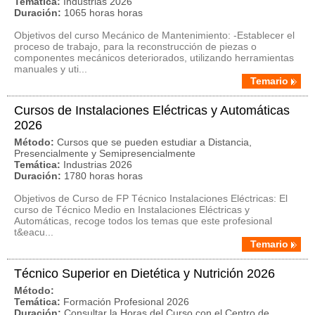
Temática:
Industrias 2026
Duración:
1065 horas horas
Objetivos del curso Mecánico de Mantenimiento: -Establecer el
proceso de trabajo, para la reconstrucción de piezas o
componentes mecánicos deteriorados, utilizando herramientas
manuales y uti...
Temario
Cursos de Instalaciones Eléctricas y Automáticas
2026
Método:
Cursos que se pueden estudiar a Distancia,
Presencialmente y Semipresencialmente
Temática:
Industrias 2026
Duración:
1780 horas horas
Objetivos de Curso de FP Técnico Instalaciones Eléctricas: El
curso de Técnico Medio en Instalaciones Eléctricas y
Automáticas, recoge todos los temas que este profesional
t&eacu...
Temario
Técnico Superior en Dietética y Nutrición 2026
Método:
Temática:
Formación Profesional 2026
Duración:
Consultar la Horas del Curso con el Centro de