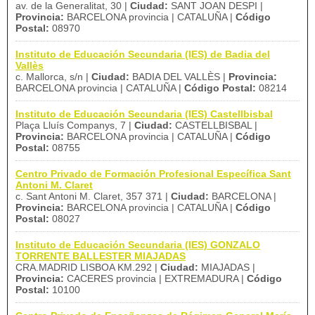
av. de la Generalitat, 30 |
Ciudad:
SANT JOAN DESPI |
Provincia:
BARCELONA provincia | CATALUÑA |
Código
Postal:
08970
Instituto de Educación Secundaria (IES) de Badia del
Vallès
c. Mallorca, s/n |
Ciudad:
BADIA DEL VALLÈS |
Provincia:
BARCELONA provincia | CATALUÑA |
Código Postal:
08214
Instituto de Educación Secundaria (IES) Castellbisbal
Plaça Lluís Companys, 7 |
Ciudad:
CASTELLBISBAL |
Provincia:
BARCELONA provincia | CATALUÑA |
Código
Postal:
08755
Centro Privado de Formación Profesional Específica Sant
Antoni M. Claret
c. Sant Antoni M. Claret, 357 371 |
Ciudad:
BARCELONA |
Provincia:
BARCELONA provincia | CATALUÑA |
Código
Postal:
08027
Instituto de Educación Secundaria (IES) GONZALO
TORRENTE BALLESTER MIAJADAS
CRA.MADRID LISBOA KM.292 |
Ciudad:
MIAJADAS |
Provincia:
CACERES provincia | EXTREMADURA |
Código
Postal:
10100