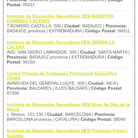
Postal:
06011
Instituto de Educación Secundaria (IES) MAESTRO
DOMINGO CACERES
T.ROMERO CASTILLA, S/N |
Ciudad:
BADAJOZ |
Provincia:
BADAJOZ provincia | EXTREMADURA |
Código Postal:
06011
Instituto de Educación Secundaria (IES) SIERRA LA
CALERA
AVD. SAN ISIDRO LABRADOR, S/N |
Ciudad:
SANTA MARTA |
Provincia:
BADAJOZ provincia | EXTREMADURA |
Código
Postal:
06150
Centro Privado de Formación Profesional Específica
CEIMA
AVINGUDA DEL GENERAL LUQYE, 308 |
Ciudad:
INCA |
Provincia:
BALEARES | ILLES BALEARS |
Código Postal:
07300
Instituto de Educación Secundaria (IES) Mare de Déu de la
Mercè
c. Motors, 122 130 |
Ciudad:
BARCELONA |
Provincia:
BARCELONA provincia | CATALUÑA |
Código Postal:
08040
Instituto de Educación Secundaria (IES) Francesc Ferrer i
Guàrdia