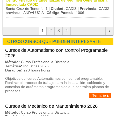
Centro Privado de Enseñanzas de Régimen General María
Inmaculada CADIZ
Santa Cruz de Tenerife, 1 |
Ciudad:
CADIZ |
Provincia:
CADIZ
provincia | ANDALUCÍA |
Código Postal:
11006
›
2
3
4
1
OTROS CURSOS QUE PUEDEN INTERESARTE
Cursos de Automatismo con Control Programable
2026
Método:
Curso Profesional a Distancia
Temática:
Industrias 2026
Duración:
270 horas horas
Objetivos del curso Automatismos con control programable: -
Realizar el proceso de trabajo para la instalación, cableado y
conexión de autómatas programables que controlen plantas de
procesos ...
Temario
Cursos de Mecánico de Mantenimiento 2026
Método:
Curso Profesional a Distancia