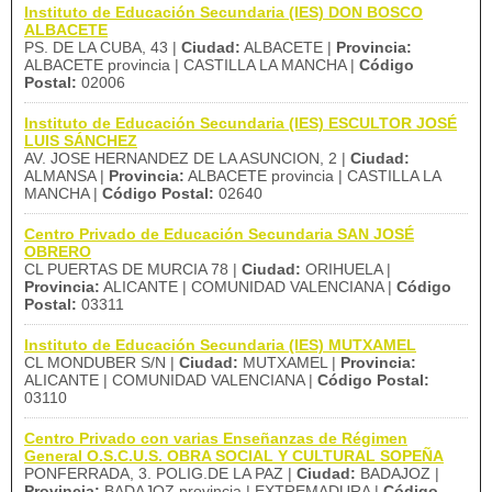
Instituto de Educación Secundaria (IES) DON BOSCO
ALBACETE
PS. DE LA CUBA, 43 |
Ciudad:
ALBACETE |
Provincia:
ALBACETE provincia | CASTILLA LA MANCHA |
Código
Postal:
02006
Instituto de Educación Secundaria (IES) ESCULTOR JOSÉ
LUIS SÁNCHEZ
AV. JOSE HERNANDEZ DE LA ASUNCION, 2 |
Ciudad:
ALMANSA |
Provincia:
ALBACETE provincia | CASTILLA LA
MANCHA |
Código Postal:
02640
Centro Privado de Educación Secundaria SAN JOSÉ
OBRERO
CL PUERTAS DE MURCIA 78 |
Ciudad:
ORIHUELA |
Provincia:
ALICANTE | COMUNIDAD VALENCIANA |
Código
Postal:
03311
Instituto de Educación Secundaria (IES) MUTXAMEL
CL MONDUBER S/N |
Ciudad:
MUTXAMEL |
Provincia:
ALICANTE | COMUNIDAD VALENCIANA |
Código Postal:
03110
Centro Privado con varias Enseñanzas de Régimen
General O.S.C.U.S. OBRA SOCIAL Y CULTURAL SOPEÑA
PONFERRADA, 3. POLIG.DE LA PAZ |
Ciudad:
BADAJOZ |
Provincia:
BADAJOZ provincia | EXTREMADURA |
Código