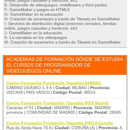
online, juegos casuales y hardcore, etc)
E- Desarrollo de videojuegos: middleware y third parties
F- GameMaker y juegos en HTML5
G- GameMaker en la educación
H- Creación de escenarios a través de Tilesets en GameMaker
I- Servicios de distribución digital (entornos cerrados, tiendas
online, juegos casuales y hardcore, etc)
J- GameMaker en la educación
K- La narrativa en los videojuegos
M- Creación de escenarios a través de Tilesets en GameMaker
ACADEMIAS DE FORMACIÓN DÓNDE SE ESTUDIA
EL CURSOS DE PROGRAMADOR DE
VIDEOJUEGOS ONLINE
Centro Formación Fundación Tripartita ASIMAG
CAMINO UGASKO 1-3-5 |
Ciudad:
BILBAO |
Provincia:
VIZCAYA | PAÍS VASCO |
Código Postal:
48014
Centro Formación Fundación Tripartita IFES Madrid
Canarias nº 51 |
Ciudad:
MADRID |
Provincia:
MADRID
provincia | COMUNIDAD DE MADRID |
Código Postal:
28045
Centro Formación Fundación Tripartita IFES A Coruña
Rua da Xesta Nave 76 A |
Ciudad:
CORUÑA (A) |
Provincia:
A