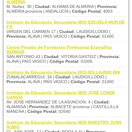
ALMERIA
M. Nuñez. 30 |
Ciudad:
ALHAMA DE ALMERIA |
Provincia:
ALMERIA provincia | ANDALUCÍA |
Código Postal:
4003
Instituto de Educación Secundaria (IES) ESCUELA MUN.DE
F.P.
VIRGEN DEL CARMEN 17 |
Ciudad:
LAUDIO/LLODIO |
Provincia:
ALAVA | PAÍS VASCO |
Código Postal:
01400
Centro Privado de Formación Profesional Específica
BERMAR
SAN ANTONIO,43 |
Ciudad:
VITORIA GASTEIZ |
Provincia:
ALAVA | PAÍS VASCO |
Código Postal:
01005
Instituto de Educación Secundaria (IES) IES LAUDIO BHI
ZUMALACARREGUI, 34 |
Ciudad:
LAUDIO/LLODIO |
Provincia:
ALAVA | PAÍS VASCO |
Código Postal:
01400
Instituto de Educación Secundaria (IES) JOSÉ CONDE
GARCÍA
AV. JOSE HERNANDEZ DE LA ASUNCION, 4 |
Ciudad:
ALMANSA |
Provincia:
ALBACETE provincia | CASTILLA LA
MANCHA |
Código Postal:
02640
Instituto de Educación Secundaria (IES) MAESTRO JUAN
RUBIO
CL. SAN JOSE, 12 |
Ciudad:
RODA (LA) |
Provincia: