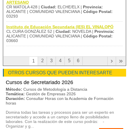
ARTESANO
CR MATOLA 428 |
Ciudad:
ELCHE/ELX |
Provincia:
ALICANTE | COMUNIDAD VALENCIANA |
Código Postal:
03293
Instituto de Educación Secundaria (IES) EL VINALOPÓ
CL CURA GONZÁLEZ 52 |
Ciudad:
NOVELDA |
Provincia:
ALICANTE | COMUNIDAD VALENCIANA |
Código Postal:
03660
›
»
2
3
4
5
6
1
OTROS CURSOS QUE PUEDEN INTERESARTE
Cursos de Secretariado 2026
Método:
Cursos de Metodología a Distancia
Temática:
Gestión de Empresas 2026
Duración:
Consultar Horas con la Academia de Formación
horas
Domina todas las tareas y procesos para ser un experto en
secretariado y accede a un campo lleno de posibilidades
laborales. Con la realización de este curso podrás: -
Organizar y g...