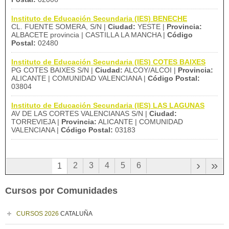
Instituto de Educación Secundaria (IES) BENECHE
CL. FUENTE SOMERA, S/N |
Ciudad:
YESTE |
Provincia:
ALBACETE provincia | CASTILLA LA MANCHA |
Código
Postal:
02480
Instituto de Educación Secundaria (IES) COTES BAIXES
PG COTES BAIXES S/N |
Ciudad:
ALCOY/ALCOI |
Provincia:
ALICANTE | COMUNIDAD VALENCIANA |
Código Postal:
03804
Instituto de Educación Secundaria (IES) LAS LAGUNAS
AV DE LAS CORTES VALENCIANAS S/N |
Ciudad:
TORREVIEJA |
Provincia:
ALICANTE | COMUNIDAD
VALENCIANA |
Código Postal:
03183
›
»
2
3
4
5
6
1
Cursos por Comunidades
CURSOS 2026
CATALUÑA