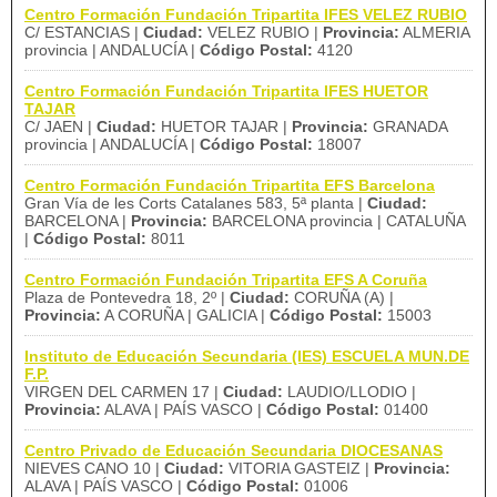
Centro Formación Fundación Tripartita IFES VELEZ RUBIO
C/ ESTANCIAS |
Ciudad:
VELEZ RUBIO |
Provincia:
ALMERIA
provincia | ANDALUCÍA |
Código Postal:
4120
Centro Formación Fundación Tripartita IFES HUETOR
TAJAR
C/ JAEN |
Ciudad:
HUETOR TAJAR |
Provincia:
GRANADA
provincia | ANDALUCÍA |
Código Postal:
18007
Centro Formación Fundación Tripartita EFS Barcelona
Gran Vía de les Corts Catalanes 583, 5ª planta |
Ciudad:
BARCELONA |
Provincia:
BARCELONA provincia | CATALUÑA
|
Código Postal:
8011
Centro Formación Fundación Tripartita EFS A Coruña
Plaza de Pontevedra 18, 2º |
Ciudad:
CORUÑA (A) |
Provincia:
A CORUÑA | GALICIA |
Código Postal:
15003
Instituto de Educación Secundaria (IES) ESCUELA MUN.DE
F.P.
VIRGEN DEL CARMEN 17 |
Ciudad:
LAUDIO/LLODIO |
Provincia:
ALAVA | PAÍS VASCO |
Código Postal:
01400
Centro Privado de Educación Secundaria DIOCESANAS
NIEVES CANO 10 |
Ciudad:
VITORIA GASTEIZ |
Provincia:
ALAVA | PAÍS VASCO |
Código Postal:
01006