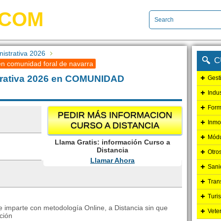
.COM
istrativa 2026
C
en comunidad foral de navarra
trativa 2026 en COMUNIDAD
Gest
Indu
Form
PEDIR MÁS INFORMACION
Inmo
CURSO A DISTANCIA
Módu
Llama Gratis: información Curso a
Distancia
Otro
Llamar Ahora
Sani
Tran
Turi
e imparte con metodología Online, a Distancia sin que
Vete
ción