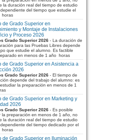
r la preparación en menos de 1 año, no
e la duración real del tiempo de estudio
dependiente del tiempo que estudie el
 horas
 de Grado Superior en
imiento y Montaje de Instalaciones
ficio y Proceso 2026
s Grado Superior 2026
- La duración de
aración para las Pruebas Libres depende
mpo que estudie el alumno. Es factible
reparado en menos de 1 año horas
 de Grado Superior en Asistencia a
ección 2026
s Grado Superior 2026
- El tiempo de
ción depende del trabajo del alumno: es
 estudiar la preparación en menos de 1
ras
 de Grado Superior en Marketing y
idad 2026
s Grado Superior 2026
- Es posible
r la preparación en menos de 1 año, no
e la duración real del tiempo de estudio
dependiente del tiempo dedicado por el
 horas
 de Grado Superior en Iluminación