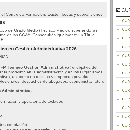
CU
en el Centro de Formación. Existen becas y subvenciones
CUR
rás
CUR
ativo de Grado Medio (Técnico Medio), superando las
nte en las CCAA. Conseguirás igualmente un Título
CUR
TP
CUR
ico en Gestión Administrativa 2026
CUR
CUR
 FP Técnico Gestión Administrativa:
el objetivo del
er la profesión en la Administración y en los Organismos
CUR
rativo), así como en oficinas y empresas privadas
rofesionales, despachos de abogados, economistas, etc.).
CUR
 Administrativa:
CUR
CUR
formación y operatoria de teclados
CUR
po
CUR
y documentación
CUR
 y máquinas eléctricas-electrónicas