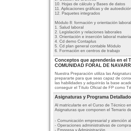
10. Hojas de cálculo y Bases de datos
11. Aplicaciones gráficas y de autoedició
12. Paquetes integrados
Módulo 8: formación y orientación labora
1. Salud laboral
2. Legislación y relaciones laborales
3. Orientación e inserción laboral materi
4. Cd demo Contaplus
5. Cd plan general contable Módulo
6. Formación en centros de trabajo
Conceptos que aprenderás en el T
COMUNIDAD FORAL DE NAVAR
Nuestra Preparación utiliza las Asignat
prepararte para que seas capaz de conse
las habilidades y adquirirás la base aca
conseguir el Título Oficial de FP como T
Asignaturas y Programa Detallado
Al matricularte en el Curso de Técnico en
Asignaturas que componen el Temario de
- Comunicación empresarial y atención al 
- Operaciones administrativas de compra
- Empresa y Administración.