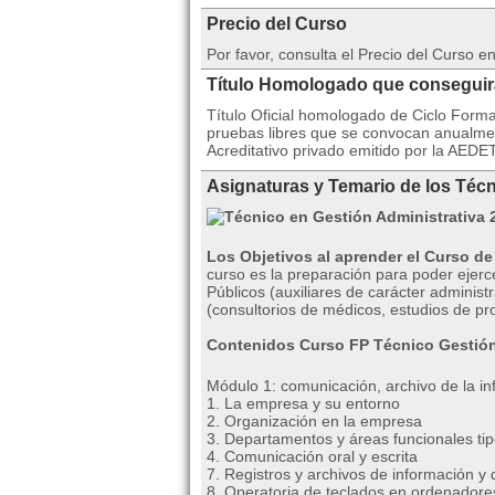
Precio del Curso
Por favor, consulta el Precio del Curso 
Título Homologado que consegui
Título Oficial homologado de Ciclo Form
pruebas libres que se convocan anualme
Acreditativo privado emitido por la AEDE
Asignaturas y Temario de los Técn
Los Objetivos al aprender el Curso de
curso es la preparación para poder ejerc
Públicos (auxiliares de carácter administ
(consultorios de médicos, estudios de p
Contenidos Curso FP Técnico Gestión
Módulo 1: comunicación, archivo de la in
1. La empresa y su entorno
2. Organización en la empresa
3. Departamentos y áreas funcionales ti
4. Comunicación oral y escrita
7. Registros y archivos de información 
8. Operatoria de teclados en ordenadores