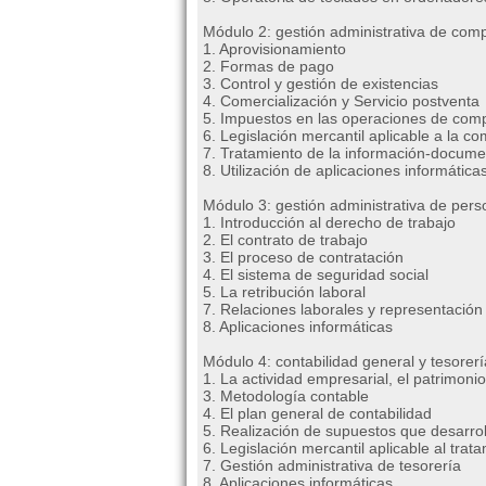
Módulo 2: gestión administrativa de com
1. Aprovisionamiento
2. Formas de pago
3. Control y gestión de existencias
4. Comercialización y Servicio postventa
5. Impuestos en las operaciones de com
6. Legislación mercantil aplicable a la c
7. Tratamiento de la información-docume
8. Utilización de aplicaciones informática
Módulo 3: gestión administrativa de pers
1. Introducción al derecho de trabajo
2. El contrato de trabajo
3. El proceso de contratación
4. El sistema de seguridad social
5. La retribución laboral
7. Relaciones laborales y representación
8. Aplicaciones informáticas
Módulo 4: contabilidad general y tesorerí
1. La actividad empresarial, el patrimoni
3. Metodología contable
4. El plan general de contabilidad
5. Realización de supuestos que desarrol
6. Legislación mercantil aplicable al tra
7. Gestión administrativa de tesorería
8. Aplicaciones informáticas