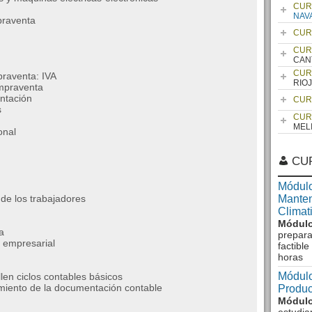
CUR
NAV
praventa
CUR
CUR
CAN
CUR
praventa: IVA
RIO
ompraventa
ntación
CUR
s
CUR
MEL
onal
CU
Módulo
 de los trabajadores
Manten
Climat
Módulo
a
prepara
o empresarial
factibl
horas
Módulo
len ciclos contables básicos
tamiento de la documentación contable
Produc
Módulo