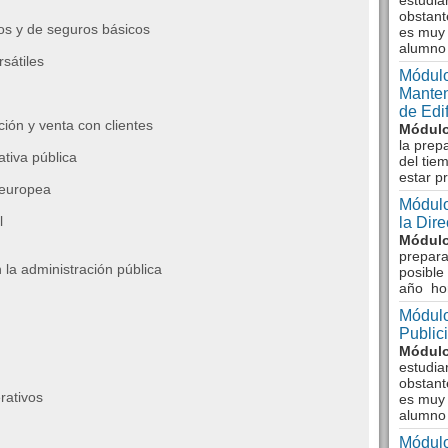
estudia
obstant
ros y de seguros básicos
es muy 
alumno
sátiles
Módulo
Manten
de Edi
ión y venta con clientes
Módulo
la prep
ativa pública
del tie
estar p
 europea
Módulo
l
la Dir
Módulo
prepara
la administración pública
posible
año ho
Módulo
Public
Módulo
estudia
obstant
rativos
es muy 
alumno
Módulo