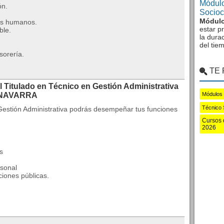
Módulo
ón.
Sociocu
Módulo
sos humanos.
estar p
ble.
la dura
del tie
sorería.
TE
l Titulado en Técnico en Gestión Administrativa
 NAVARRA
Módulos
Técnico 
Gestión Administrativa podrás desempeñar tus funciones
Cursos 
2026
s
rsonal
aciones públicas.