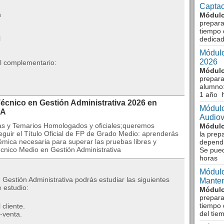
Captac
n
Módulo
prepara
tiempo 
l
dedicad
Módulo
2026
al complementario:
Módulo
prepara
alumno:
1 año 
écnico en Gestión Administrativa 2026 en
Módulo
RA
Audiov
uras y Temarios Homologados y oficiales;queremos
Módulo
guir el Título Oficial de FP de Grado Medio: aprenderás
la prep
démica necesaria para superar las pruebas libres y
dependi
écnico Medio en Gestión Administrativa
Se pue
horas
Módulo
 Gestión Administrativa podrás estudiar las siguientes
Manten
 estudio:
Módulo
prepara
tiempo 
cliente.
del tie
-venta.