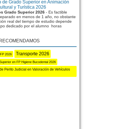
 de Grado Superior en Animación
ltural y Turística 2026
s Grado Superior 2026
- Es factible
reparado en menos de 1 año, no obstante
ción real del tiempo de estudio depende
mpo dedicado por el alumno horas
 RECOMENDAMOS
Transporte 2026
 FP 2026
Superior en FP Higiene Bucodental 2026
de Perito Judicial en Valoración de Vehículos