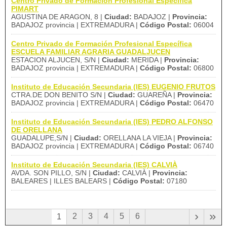
Centro Privado de Formación Profesional Específica
PIMART
AGUSTINA DE ARAGON, 8 |
Ciudad:
BADAJOZ |
Provincia:
BADAJOZ provincia | EXTREMADURA |
Código Postal:
06004
Centro Privado de Formación Profesional Específica
ESCUELA FAMILIAR AGRARIA GUADALJUCEN
ESTACION ALJUCEN, S/N |
Ciudad:
MERIDA |
Provincia:
BADAJOZ provincia | EXTREMADURA |
Código Postal:
06800
Instituto de Educación Secundaria (IES) EUGENIO FRUTOS
CTRA.DE DON BENITO S/N |
Ciudad:
GUAREÑA |
Provincia:
BADAJOZ provincia | EXTREMADURA |
Código Postal:
06470
Instituto de Educación Secundaria (IES) PEDRO ALFONSO
DE ORELLANA
GUADALUPE,S/N |
Ciudad:
ORELLANA LA VIEJA |
Provincia:
BADAJOZ provincia | EXTREMADURA |
Código Postal:
06740
Instituto de Educación Secundaria (IES) CALVIÀ
AVDA. SON PILLO, S/N |
Ciudad:
CALVIÀ |
Provincia:
BALEARES | ILLES BALEARS |
Código Postal:
07180
›
»
2
3
4
5
6
1