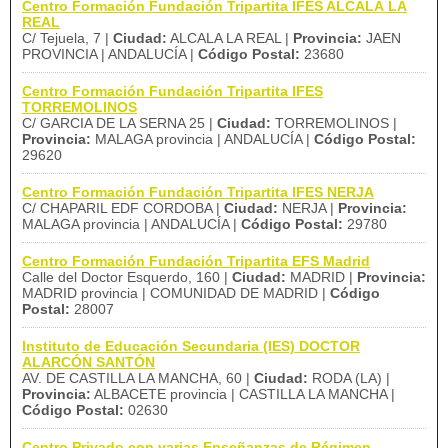
Centro Formación Fundación Tripartita IFES ALCALÁ LA
REAL
C/ Tejuela, 7 |
Ciudad:
ALCALA LA REAL |
Provincia:
JAEN
PROVINCIA | ANDALUCÍA |
Código Postal:
23680
Centro Formación Fundación Tripartita IFES
TORREMOLINOS
C/ GARCIA DE LA SERNA 25 |
Ciudad:
TORREMOLINOS |
Provincia:
MALAGA provincia | ANDALUCÍA |
Código Postal:
29620
Centro Formación Fundación Tripartita IFES NERJA
C/ CHAPARIL EDF CORDOBA |
Ciudad:
NERJA |
Provincia:
MALAGA provincia | ANDALUCÍA |
Código Postal:
29780
Centro Formación Fundación Tripartita EFS Madrid
Calle del Doctor Esquerdo, 160 |
Ciudad:
MADRID |
Provincia:
MADRID provincia | COMUNIDAD DE MADRID |
Código
Postal:
28007
Instituto de Educación Secundaria (IES) DOCTOR
ALARCÓN SANTÓN
AV. DE CASTILLA LA MANCHA, 60 |
Ciudad:
RODA (LA) |
Provincia:
ALBACETE provincia | CASTILLA LA MANCHA |
Código Postal:
02630
Centro Privado con varias Enseñanzas de Régimen