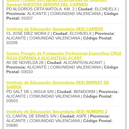
General NUESTRA SEÑORA DEL CARMEN
PD ALGOROS.CRTA MATOLA, KM. 2 |
Ciudad:
ELCHE/ELX |
Provincia:
ALICANTE | COMUNIDAD VALENCIANA |
Código
Postal:
03207
Instituto de Educación Secundaria (IES) CARRÚS
CL JOSÉ DÍEZ MORA 2 |
Ciudad:
ELCHE/ELX |
Provincia:
ALICANTE | COMUNIDAD VALENCIANA |
Código Postal:
03205
Centro Privado de Formación Profesional Específica CRUZ
ROJA ESPAÑOLA ALICANTE/ALACANT
AV DE NOVELDA 28 |
Ciudad:
ALICANTE/ALACANT |
Provincia:
ALICANTE | COMUNIDAD VALENCIANA |
Código
Postal:
03010
Instituto de Educación Secundaria (IES) BERNAT DE
SARRIÀ
PD SALT DE L'AIGUA S/N |
Ciudad:
BENIDORM |
Provincia:
ALICANTE | COMUNIDAD VALENCIANA |
Código Postal:
03503
Instituto de Educación Secundaria (IES) NÚMERO 2
CL CANTAL DE ERAES S/N |
Ciudad:
ASPE |
Provincia:
ALICANTE | COMUNIDAD VALENCIANA |
Código Postal:
03680