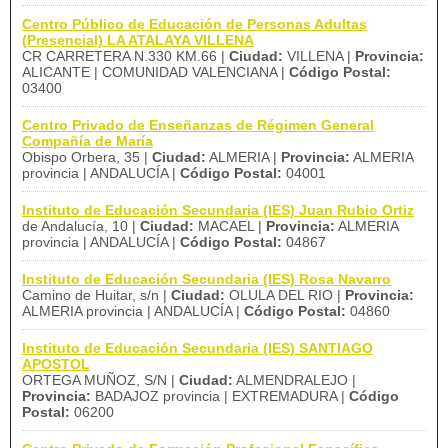
Centro Público de Educación de Personas Adultas
(Presencial) LA ATALAYA VILLENA
CR CARRETERA N.330 KM.66 |
Ciudad:
VILLENA |
Provincia:
ALICANTE | COMUNIDAD VALENCIANA |
Código Postal:
03400
Centro Privado de Enseñanzas de Régimen General
Compañía de María
Obispo Orbera, 35 |
Ciudad:
ALMERIA |
Provincia:
ALMERIA
provincia | ANDALUCÍA |
Código Postal:
04001
Instituto de Educación Secundaria (IES) Juan Rubio Ortiz
de Andalucía, 10 |
Ciudad:
MACAEL |
Provincia:
ALMERIA
provincia | ANDALUCÍA |
Código Postal:
04867
Instituto de Educación Secundaria (IES) Rosa Navarro
Camino de Huitar, s/n |
Ciudad:
OLULA DEL RIO |
Provincia:
ALMERIA provincia | ANDALUCÍA |
Código Postal:
04860
Instituto de Educación Secundaria (IES) SANTIAGO
APOSTOL
ORTEGA MUÑOZ, S/N |
Ciudad:
ALMENDRALEJO |
Provincia:
BADAJOZ provincia | EXTREMADURA |
Código
Postal:
06200