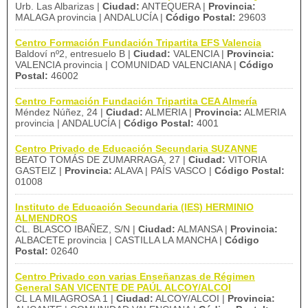
Urb. Las Albarizas |
Ciudad:
ANTEQUERA |
Provincia:
MALAGA provincia | ANDALUCÍA |
Código Postal:
29603
Centro Formación Fundación Tripartita EFS Valencia
Baldoví nº2, entresuelo B |
Ciudad:
VALENCIA |
Provincia:
VALENCIA provincia | COMUNIDAD VALENCIANA |
Código
Postal:
46002
Centro Formación Fundación Tripartita CEA Almería
Méndez Núñez, 24 |
Ciudad:
ALMERIA |
Provincia:
ALMERIA
provincia | ANDALUCÍA |
Código Postal:
4001
Centro Privado de Educación Secundaria SUZANNE
BEATO TOMÁS DE ZUMARRAGA, 27 |
Ciudad:
VITORIA
GASTEIZ |
Provincia:
ALAVA | PAÍS VASCO |
Código Postal:
01008
Instituto de Educación Secundaria (IES) HERMINIO
ALMENDROS
CL. BLASCO IBAÑEZ, S/N |
Ciudad:
ALMANSA |
Provincia:
ALBACETE provincia | CASTILLA LA MANCHA |
Código
Postal:
02640
Centro Privado con varias Enseñanzas de Régimen
General SAN VICENTE DE PAÚL ALCOY/ALCOI
CL LA MILAGROSA 1 |
Ciudad:
ALCOY/ALCOI |
Provincia: