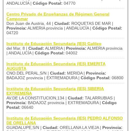
ANDALUCÍA |
Código Postal:
04770
Centro Privado de Enseñanzas de Régimen General
Campomar
Don Juan de Austria, 44 |
Ciudad:
ROQUETAS DE MAR |
Provincia:
ALMERIA provincia | ANDALUCÍA |
Código Postal:
04720
Instituto de Educación Secundaria (IES) Galileo
del Mar, 8 |
Ciudad:
ALMERIA |
Provincia:
ALMERIA provincia
| ANDALUCÍA |
Código Postal:
04002
Instituto de Educación Secundaria (IES) EMERITA
AUGUSTA
CNO.DEL PERAL,S/N |
Ciudad:
MERIDA |
Provincia:
BADAJOZ provincia | EXTREMADURA |
Código Postal:
06800
Instituto de Educación Secundaria (IES) SIBERIA
EXTREMEÑA
AV.DE LA CONSTITUCION,134 |
Ciudad:
TALARRUBIAS |
Provincia:
BADAJOZ provincia | EXTREMADURA |
Código
Postal:
06640
Instituto de Educación Secundaria (IES) PEDRO ALFONSO
DE ORELLANA
GUADALUPE,S/N |
Ciudad:
ORELLANA LA VIEJA |
Provincia: