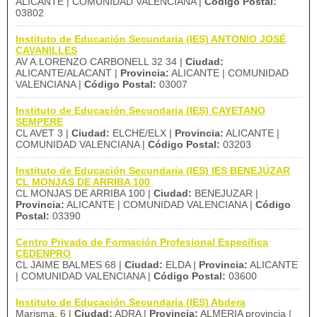
ALICANTE | COMUNIDAD VALENCIANA |
Código Postal:
03802
Instituto de Educación Secundaria (IES) ANTONIO JOSÉ
CAVANILLES
AV A.LORENZO CARBONELL 32 34 |
Ciudad:
ALICANTE/ALACANT |
Provincia:
ALICANTE | COMUNIDAD
VALENCIANA |
Código Postal:
03007
Instituto de Educación Secundaria (IES) CAYETANO
SEMPERE
CL AVET 3 |
Ciudad:
ELCHE/ELX |
Provincia:
ALICANTE |
COMUNIDAD VALENCIANA |
Código Postal:
03203
Instituto de Educación Secundaria (IES) IES BENEJÚZAR
CL MONJAS DE ARRIBA 100
CL MONJAS DE ARRIBA 100 |
Ciudad:
BENEJUZAR |
Provincia:
ALICANTE | COMUNIDAD VALENCIANA |
Código
Postal:
03390
Centro Privado de Formación Profesional Específica
CEDENPRO
CL JAIME BALMES 68 |
Ciudad:
ELDA |
Provincia:
ALICANTE
| COMUNIDAD VALENCIANA |
Código Postal:
03600
Instituto de Educación Secundaria (IES) Abdera
Marisma, 6 |
Ciudad:
ADRA |
Provincia:
ALMERIA provincia |