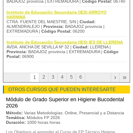
BADAJOZ provincia | EXTREMADURA |
Código Postal:
06740
Instituto de Educación Secundaria (IES) ARROYO
HARNINA
CTRA. FUENTE DEL MAESTRE, S/N |
Ciudad:
ALMENDRALEJO |
Provincia:
BADAJOZ provincia |
EXTREMADURA |
Código Postal:
06200
Instituto de Educación Secundaria (IES) IES DE LLERENA
AVDA. ANCHA DE SEVILLA Nº 32 |
Ciudad:
LLERENA |
Provincia:
BADAJOZ provincia | EXTREMADURA |
Código
Postal:
06900
›
»
2
3
4
5
6
1
OTROS CURSOS QUE PUEDEN INTERESARTE
Módulo de Grado Superior en Higiene Bucodental
2026
Método:
Varias Metodologías: Online, Presencial y a Distancia
Temática:
Módulos FP 2026
Duración:
1000 horas horas
Los Objetivos al aprender el Curso de FP Técnico Higiene