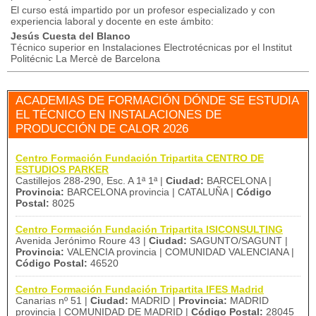
El curso está impartido por un profesor especializado y con
experiencia laboral y docente en este ámbito:
Jesús Cuesta del Blanco
Técnico superior en Instalaciones Electrotécnicas por el Institut
Politécnic La Mercè de Barcelona
ACADEMIAS DE FORMACIÓN DÓNDE SE ESTUDIA
EL TÉCNICO EN INSTALACIONES DE
PRODUCCIÓN DE CALOR 2026
Centro Formación Fundación Tripartita CENTRO DE
ESTUDIOS PARKER
Castillejos 288-290, Esc. A 1ª 1ª |
Ciudad:
BARCELONA |
Provincia:
BARCELONA provincia | CATALUÑA |
Código
Postal:
8025
Centro Formación Fundación Tripartita ISICONSULTING
Avenida Jerónimo Roure 43 |
Ciudad:
SAGUNTO/SAGUNT |
Provincia:
VALENCIA provincia | COMUNIDAD VALENCIANA |
Código Postal:
46520
Centro Formación Fundación Tripartita IFES Madrid
Canarias nº 51 |
Ciudad:
MADRID |
Provincia:
MADRID
provincia | COMUNIDAD DE MADRID |
Código Postal:
28045