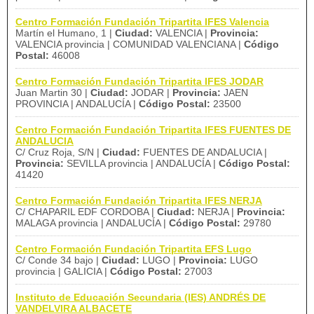
Centro Formación Fundación Tripartita IFES Valencia
Martín el Humano, 1 |
Ciudad:
VALENCIA |
Provincia:
VALENCIA provincia | COMUNIDAD VALENCIANA |
Código
Postal:
46008
Centro Formación Fundación Tripartita IFES JODAR
Juan Martin 30 |
Ciudad:
JODAR |
Provincia:
JAEN
PROVINCIA | ANDALUCÍA |
Código Postal:
23500
Centro Formación Fundación Tripartita IFES FUENTES DE
ANDALUCIA
C/ Cruz Roja, S/N |
Ciudad:
FUENTES DE ANDALUCIA |
Provincia:
SEVILLA provincia | ANDALUCÍA |
Código Postal:
41420
Centro Formación Fundación Tripartita IFES NERJA
C/ CHAPARIL EDF CORDOBA |
Ciudad:
NERJA |
Provincia:
MALAGA provincia | ANDALUCÍA |
Código Postal:
29780
Centro Formación Fundación Tripartita EFS Lugo
C/ Conde 34 bajo |
Ciudad:
LUGO |
Provincia:
LUGO
provincia | GALICIA |
Código Postal:
27003
Instituto de Educación Secundaria (IES) ANDRÉS DE
VANDELVIRA ALBACETE