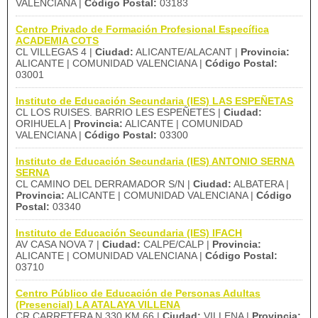
VALENCIANA |
Código Postal:
03183
Centro Privado de Formación Profesional Específica
ACADEMIA COTS
CL VILLEGAS 4 |
Ciudad:
ALICANTE/ALACANT |
Provincia:
ALICANTE | COMUNIDAD VALENCIANA |
Código Postal:
03001
Instituto de Educación Secundaria (IES) LAS ESPEÑETAS
CL LOS RUISES. BARRIO LES ESPEÑETES |
Ciudad:
ORIHUELA |
Provincia:
ALICANTE | COMUNIDAD
VALENCIANA |
Código Postal:
03300
Instituto de Educación Secundaria (IES) ANTONIO SERNA
SERNA
CL CAMINO DEL DERRAMADOR S/N |
Ciudad:
ALBATERA |
Provincia:
ALICANTE | COMUNIDAD VALENCIANA |
Código
Postal:
03340
Instituto de Educación Secundaria (IES) IFACH
AV CASA NOVA 7 |
Ciudad:
CALPE/CALP |
Provincia:
ALICANTE | COMUNIDAD VALENCIANA |
Código Postal:
03710
Centro Público de Educación de Personas Adultas
(Presencial) LA ATALAYA VILLENA
CR CARRETERA N.330 KM.66 |
Ciudad:
VILLENA |
Provincia: