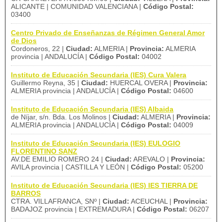
ALICANTE | COMUNIDAD VALENCIANA |
Código Postal:
03400
Centro Privado de Enseñanzas de Régimen General Amor
de Dios
Cordoneros, 22 |
Ciudad:
ALMERIA |
Provincia:
ALMERIA
provincia | ANDALUCÍA |
Código Postal:
04002
Instituto de Educación Secundaria (IES) Cura Valera
Guillermo Reyna, 35 |
Ciudad:
HUERCAL OVERA |
Provincia:
ALMERIA provincia | ANDALUCÍA |
Código Postal:
04600
Instituto de Educación Secundaria (IES) Albaida
de Níjar, s/n. Bda. Los Molinos |
Ciudad:
ALMERIA |
Provincia:
ALMERIA provincia | ANDALUCÍA |
Código Postal:
04009
Instituto de Educación Secundaria (IES) EULOGIO
FLORENTINO SANZ
AV.DE EMILIO ROMERO 24 |
Ciudad:
AREVALO |
Provincia:
AVILA provincia | CASTILLA Y LEÓN |
Código Postal:
05200
Instituto de Educación Secundaria (IES) IES TIERRA DE
BARROS
CTRA. VILLAFRANCA, SNº |
Ciudad:
ACEUCHAL |
Provincia:
BADAJOZ provincia | EXTREMADURA |
Código Postal:
06207