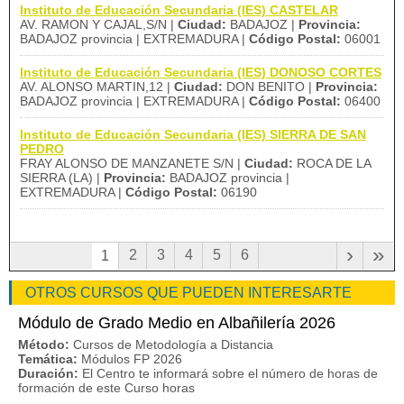
Instituto de Educación Secundaria (IES) CASTELAR
AV. RAMON Y CAJAL,S/N |
Ciudad:
BADAJOZ |
Provincia:
BADAJOZ provincia | EXTREMADURA |
Código Postal:
06001
Instituto de Educación Secundaria (IES) DONOSO CORTES
AV. ALONSO MARTIN,12 |
Ciudad:
DON BENITO |
Provincia:
BADAJOZ provincia | EXTREMADURA |
Código Postal:
06400
Instituto de Educación Secundaria (IES) SIERRA DE SAN
PEDRO
FRAY ALONSO DE MANZANETE S/N |
Ciudad:
ROCA DE LA
SIERRA (LA) |
Provincia:
BADAJOZ provincia |
EXTREMADURA |
Código Postal:
06190
›
»
2
3
4
5
6
1
OTROS CURSOS QUE PUEDEN INTERESARTE
Módulo de Grado Medio en Albañilería 2026
Método:
Cursos de Metodología a Distancia
Temática:
Módulos FP 2026
Duración:
El Centro te informará sobre el número de horas de
formación de este Curso horas