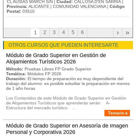
CL AUSIÀS MARCH S/N |
Ciudad:
CALLOSA D'EN SARRIÀ |
Provincia:
ALICANTE | COMUNIDAD VALENCIANA |
Código
Postal:
03510
›
»
2
3
4
5
6
1
OTROS CURSOS QUE PUEDEN INTERESARTE
Módulo de Grado Superior en Gestión de
Alojamientos Turísticos 2026
Método:
Pruebas Libres FP Grado Superior
Temática:
Módulos FP 2026
Duración:
El tiempo de preparación es muy dependiente del
trabajo del alumno: es posible estudiar la preparación en menos
de 1 año horas
Los Contenidos de este Módulo de Grado Superior en Gestión
de Alojamientos Turísticos que aprenderás serán: A-
Estructura del mercado turístico. ...
Temario
Módulo de Grado Superior en Asesoría de Imagen
Personal y Corporativa 2026