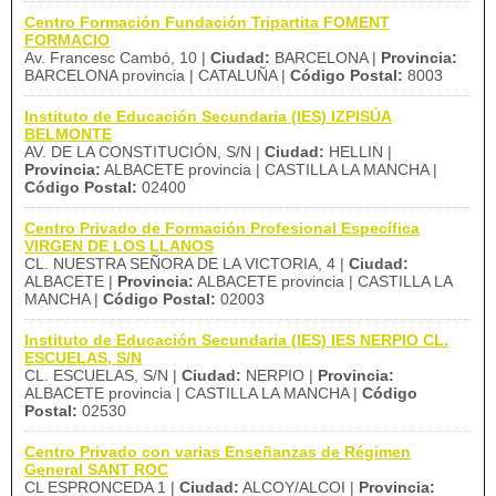
Centro Formación Fundación Tripartita FOMENT
FORMACIO
Av. Francesc Cambó, 10 |
Ciudad:
BARCELONA |
Provincia:
BARCELONA provincia | CATALUÑA |
Código Postal:
8003
Instituto de Educación Secundaria (IES) IZPISÚA
BELMONTE
AV. DE LA CONSTITUCIÓN, S/N |
Ciudad:
HELLIN |
Provincia:
ALBACETE provincia | CASTILLA LA MANCHA |
Código Postal:
02400
Centro Privado de Formación Profesional Específica
VIRGEN DE LOS LLANOS
CL. NUESTRA SEÑORA DE LA VICTORIA, 4 |
Ciudad:
ALBACETE |
Provincia:
ALBACETE provincia | CASTILLA LA
MANCHA |
Código Postal:
02003
Instituto de Educación Secundaria (IES) IES NERPIO CL.
ESCUELAS, S/N
CL. ESCUELAS, S/N |
Ciudad:
NERPIO |
Provincia:
ALBACETE provincia | CASTILLA LA MANCHA |
Código
Postal:
02530
Centro Privado con varias Enseñanzas de Régimen
General SANT ROC
CL ESPRONCEDA 1 |
Ciudad:
ALCOY/ALCOI |
Provincia: