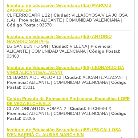
Instituto de Educación Secundaria (IES) MARCOS
ZARAGOZA
CL FERROCARRIL 22 |
Ciudad:
VILLAJOYOSA/VILA JOIOSA
(LA) |
Provincia:
ALICANTE | COMUNIDAD VALENCIANA |
Código Postal:
03570
Instituto de Educación Secundaria (IES) ANTONIO
NAVARRO SANTAFÉ
LG SAN BENITO S/N |
Ciudad:
VILLENA |
Provincia:
ALICANTE | COMUNIDAD VALENCIANA |
Código Postal:
03400
Instituto de Educación Secundaria (IES) LEONARDO DA
VINCI ALICANTE/ALACANT
CL BARONIA DE POLOP 12 |
Ciudad:
ALICANTE/ALACANT |
Provincia:
ALICANTE | COMUNIDAD VALENCIANA |
Código
Postal:
03011
Centro Privado de Formación Profesional Específica LOPE
DE VEGA ELCHE/ELX
CL ANTONI ANTON ROMAN 2 |
Ciudad:
ELCHE/ELX |
Provincia:
ALICANTE | COMUNIDAD VALENCIANA |
Código
Postal:
03206
Instituto de Educación Secundaria (IES) IES CALLOSA
D'EN SARRIÀ CL AUSIÀS MARCH S/N