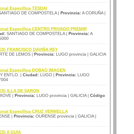
onal Específica TESDAI
ANTIAGO DE COMPOSTELA |
Provincia:
A CORUÑA |
sional Específica CENTRO PRIVADO PREMIR
ad:
SANTIAGO DE COMPOSTELA |
Provincia:
A
5000
(IES) FRANCISCO DAVIÑA REY
TE DE LEMOS |
Provincia:
LUGO provincia | GALICIA
sional Específica DOBAO IMAGEN
Y ENTLO. |
Ciudad:
LUGO |
Provincia:
LUGO
7004
(IES) ILLA DE SARON
XOVE |
Provincia:
LUGO provincia | GALICIA |
Código
sional Específica CRUZ VERMELLA
NSE |
Provincia:
OURENSE provincia | GALICIA |
ES) A GUIA