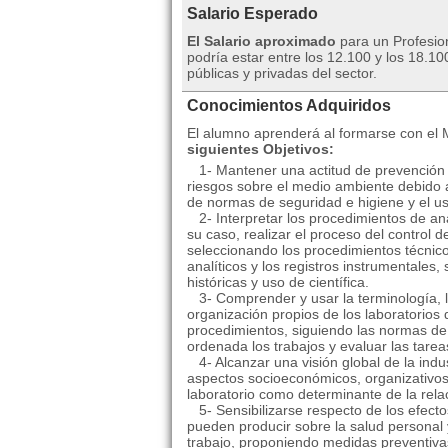
Salario Esperado
El Salario aproximado
para un Profesion
podría estar entre los 12.100 y los 18.
públicas y privadas del sector.
Conocimientos Adquiridos
El alumno aprenderá al formarse con el 
siguientes Objetivos:
1- Mantener una actitud de prevención ha
riesgos sobre el medio ambiente debido 
de normas de seguridad e higiene y el uso
2- Interpretar los procedimientos de aná
su caso, realizar el proceso del control 
seleccionando los procedimientos técnico
analíticos y los registros instrumentales,
históricas y uso de científica.
3- Comprender y usar la terminología, la
organización propios de los laboratorios 
procedimientos, siguiendo las normas de
ordenada los trabajos y evaluar las tareas
4- Alcanzar una visión global de la indus
aspectos socioeconómicos, organizativos 
laboratorio como determinante de la relaci
5- Sensibilizarse respecto de los efect
pueden producir sobre la salud personal y
trabajo, proponiendo medidas preventiva