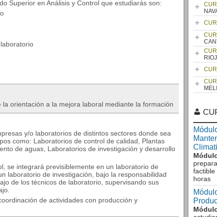
 Superior en Análisis y Control que estudiarás son:
CUR
NAV
io
CUR
CUR
CAN
laboratorio
CUR
RIO
CUR
CUR
MEL
 la orientación a la mejora laboral mediante la formación
CU
Módulo
mpresas y/o laboratorios de distintos sectores donde sea
Manten
mpos como: Laboratorios de control de calidad, Plantas
Climat
iento de aguas, Laboratorios de investigación y desarrollo
Módulo
prepara
ol, se integrará previsiblemente en un laboratorio de
factibl
un laboratorio de investigación, bajo la responsabilidad
horas
bajo de los técnicos de laboratorio, supervisando sus
ajo.
Módulo
oordinación de actividades con producción y
Produc
Módulo