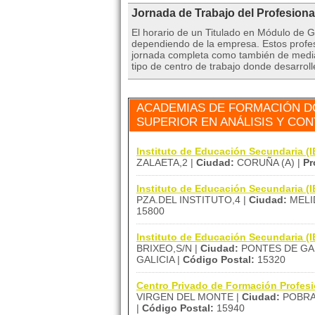
Jornada de Trabajo del Profesiona
El horario de un Titulado en Módulo de G
dependiendo de la empresa. Estos profes
jornada completa como también de media j
tipo de centro de trabajo donde desarrolle
ACADEMIAS DE FORMACIÓN D
SUPERIOR EN ANÁLISIS Y CONT
Instituto de Educación Secundaria
ZALAETA,2 |
Ciudad:
CORUÑA (A) |
Pr
Instituto de Educación Secundaria (I
PZA.DEL INSTITUTO,4 |
Ciudad:
MELI
15800
Instituto de Educación Secundaria 
BRIXEO,S/N |
Ciudad:
PONTES DE GAR
GALICIA |
Código Postal:
15320
Centro Privado de Formación Profes
VIRGEN DEL MONTE |
Ciudad:
POBRA 
|
Código Postal:
15940