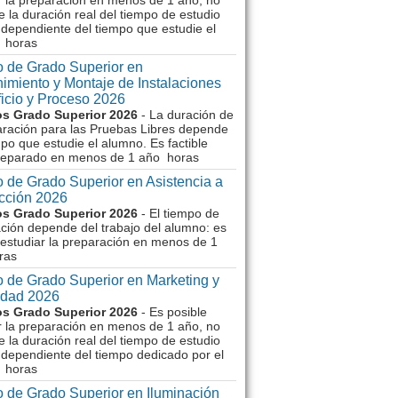
r la preparación en menos de 1 año, no
e la duración real del tiempo de estudio
dependiente del tiempo que estudie el
 horas
 de Grado Superior en
imiento y Montaje de Instalaciones
ficio y Proceso 2026
s Grado Superior 2026
- La duración de
aración para las Pruebas Libres depende
mpo que estudie el alumno. Es factible
reparado en menos de 1 año horas
 de Grado Superior en Asistencia a
ección 2026
s Grado Superior 2026
- El tiempo de
ción depende del trabajo del alumno: es
 estudiar la preparación en menos de 1
ras
 de Grado Superior en Marketing y
idad 2026
s Grado Superior 2026
- Es posible
r la preparación en menos de 1 año, no
e la duración real del tiempo de estudio
dependiente del tiempo dedicado por el
 horas
 de Grado Superior en Iluminación