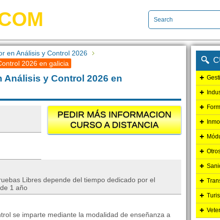
.COM
 en Análisis y Control 2026
C
ontrol 2026 en galicia
 Análisis y Control 2026 en
Gest
Indu
Form
PEDIR MÁS INFORMACION
Inmo
CURSO A DISTANCIA
Módu
Otro
Sani
Pruebas Libres depende del tiempo dedicado por el
Tran
de 1 año
Turi
Vete
ontrol se imparte mediante la modalidad de enseñanza a