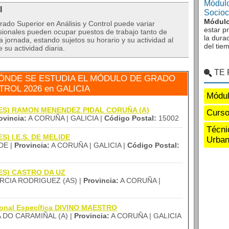
Módulo
l
Sociocu
Módulo
rado Superior en Análisis y Control puede variar
estar p
ionales pueden ocupar puestos de trabajo tanto de
la dura
ornada, estando sujetos su horario y su actividad al
del tie
 su actividad diaria.
TE
ÓNDE SE ESTUDIA EL MÓDULO DE GRADO
ROL 2026 en GALICIA
Módul
 (IES) RAMON MENENDEZ PIDAL CORUÑA (A)
Curso
ovincia:
A CORUÑA | GALICIA |
Código Postal:
15002
Técni
ES) I.E.S. DE MELIDE
Urban
DE |
Provincia:
A CORUÑA | GALICIA |
Código Postal:
(IES) CASTRO DA UZ
CIA RODRIGUEZ (AS) |
Provincia:
A CORUÑA |
ional Específica DIVINO MAESTRO
DO CARAMIÑAL (A) |
Provincia:
A CORUÑA | GALICIA