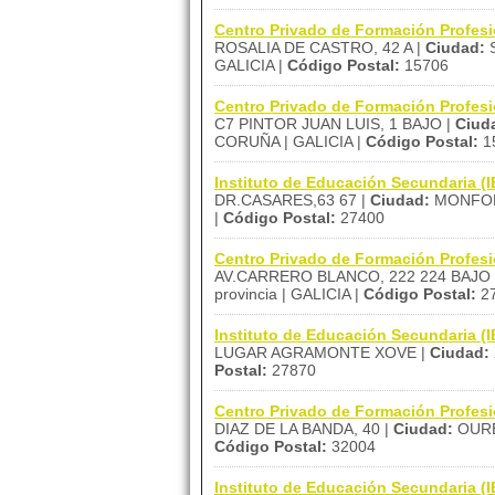
Centro Privado de Formación Profesi
ROSALIA DE CASTRO, 42 A |
Ciudad:
S
GALICIA |
Código Postal:
15706
Centro Privado de Formación Profe
C7 PINTOR JUAN LUIS, 1 BAJO |
Ciud
CORUÑA | GALICIA |
Código Postal:
1
Instituto de Educación Secundaria 
DR.CASARES,63 67 |
Ciudad:
MONFOR
|
Código Postal:
27400
Centro Privado de Formación Profe
AV.CARRERO BLANCO, 222 224 BAJO 
provincia | GALICIA |
Código Postal:
2
Instituto de Educación Secundaria 
LUGAR AGRAMONTE XOVE |
Ciudad:
Postal:
27870
Centro Privado de Formación Profe
DIAZ DE LA BANDA, 40 |
Ciudad:
OURE
Código Postal:
32004
Instituto de Educación Secundaria (I