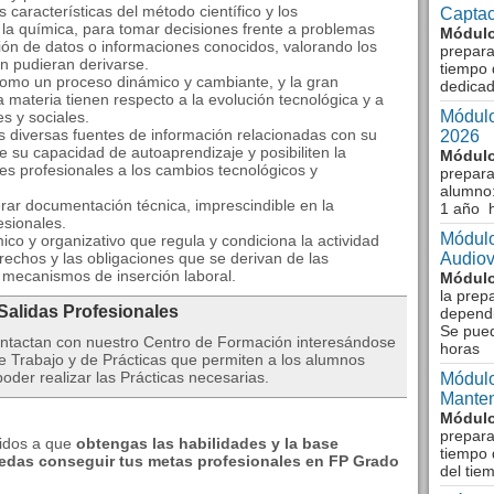
 características del método científico y los
Captac
 la química, para tomar decisiones frente a problemas
Módulo
ión de datos o informaciones conocidos, valorando los
prepara
ón pudieran derivarse.
tiempo 
como un proceso dinámico y cambiante, y la gran
dedicad
 la materia tienen respecto a la evolución tecnológica y a
Módulo
s y sociales.
s diversas fuentes de información relacionadas con su
2026
de su capacidad de autoaprendizaje y posibiliten la
Módulo
es profesionales a los cambios tecnológicos y
prepara
alumno:
rar documentación técnica, imprescindible en la
1 año 
esionales.
Módulo
o y organizativo que regula y condiciona la actividad
 derechos y las obligaciones que se derivan de las
Audiov
s mecanismos de inserción laboral.
Módulo
la prep
 Salidas Profesionales
dependi
Se pue
ntactan con nuestro Centro de Formación interesándose
horas
 Trabajo y de Prácticas que permiten a los alumnos
oder realizar las Prácticas necesarias.
Módulo
Manten
Módulo
prepara
gidos a que
obtengas las habilidades y la base
tiempo 
edas conseguir tus metas profesionales en FP Grado
del tie