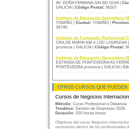
AV. DOÑA FERMINA,S/N.BO.GUIA |
Ciu
GALICIA |
Código Postal:
36207
Instituto de Educación Secundaria 
TOMIÑO |
Ciudad:
TOMIÑO |
Provinci
36740
Instituto de Formación Profesion
CRA.DE MARIN KM.4 LOC.LOURIZAN 
provincia | GALICIA |
Código Postal:
3
Instituto de Educación Secundaria 
ESTRADA DE PONTEVEDRA AS FERREI
PONTEVEDRA provincia | GALICIA |
Có
OTROS CURSOS QUE PUEDEN
Cursos de Negocios Internacio
Método:
Curso Profesional a Distancia
Temática:
Gestión de Empresas 2026
Duración:
520 horas horas
Objetivos del curso Negocios Internacion
necesarios dentro de los profesionales de