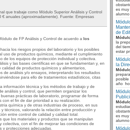
estudia
obstant
es muy 
al que trabaje como Módulo Superior Análisis y Control
alumno
100 € anuales (aproximadamente). Fuente: Empresas
Módulo
Manten
de Edi
Módulo
Módulo de FP Análisis y Control de acuerdo a
los
la prep
del tie
cia los riesgos propios del laboratorio y los posibles
estar p
al uso de productos químicos, mediante el cumplimiento
 de los equipos de protección individual y colectiva.
Módulo
lisis y las bases científicas en que se fundamentan y, en
la Dir
de calidad de productos químicos y alimentarios,
Módulo
s de análisis y/o ensayos, interpretando los resultados
prepara
 sirviéndose para ello de tratamientos estadísticos, citas
posible
año ho
 información técnica y los métodos de trabajo y de
de análisis y control, que permiten organizar los
Módulo
 buenas prácticas de laboratorio, programar de forma
Public
 con el fin de dar prioridad a su realización.
Módulo
tria química y de otras industrias de proceso, en sus
estudia
y técnicos, valorando la relación entre producción y
obstant
ón entre control de calidad y calidad total.
es muy 
os que los materiales y productos que se manipulan
alumno
 colectiva, con el fin de mejorar las condiciones de
s y protecciones adecuadas.
Módulo