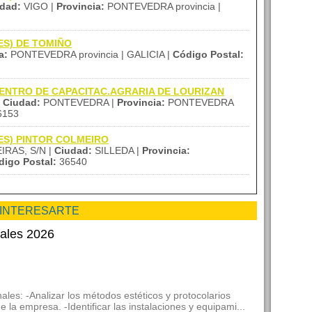
dad:
VIGO |
Provincia:
PONTEVEDRA provincia |
(IES) DE TOMIÑO
a:
PONTEVEDRA provincia | GALICIA |
Código Postal:
al CENTRO DE CAPACITAC.AGRARIA DE LOURIZAN
|
Ciudad:
PONTEVEDRA |
Provincia:
PONTEVEDRA
6153
(IES) PINTOR COLMEIRO
RAS, S/N |
Ciudad:
SILLEDA |
Provincia:
digo Postal:
36540
 INTERESARTE
nales 2026
ales: -Analizar los métodos estéticos y protocolarios
 la empresa. -Identificar las instalaciones y equipami...