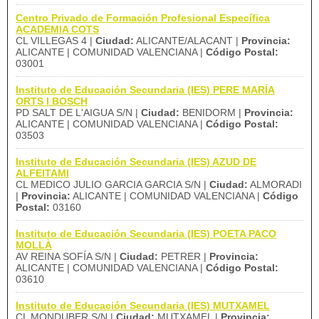
Centro Privado de Formación Profesional Específica
ACADEMIA COTS
CL VILLEGAS 4 |
Ciudad:
ALICANTE/ALACANT |
Provincia:
ALICANTE | COMUNIDAD VALENCIANA |
Código Postal:
03001
Instituto de Educación Secundaria (IES) PERE MARÍA
ORTS I BOSCH
PD SALT DE L'AIGUA S/N |
Ciudad:
BENIDORM |
Provincia:
ALICANTE | COMUNIDAD VALENCIANA |
Código Postal:
03503
Instituto de Educación Secundaria (IES) AZUD DE
ALFEITAMI
CL MEDICO JULIO GARCIA GARCIA S/N |
Ciudad:
ALMORADI
|
Provincia:
ALICANTE | COMUNIDAD VALENCIANA |
Código
Postal:
03160
Instituto de Educación Secundaria (IES) POETA PACO
MOLLÀ
AV REINA SOFÍA S/N |
Ciudad:
PETRER |
Provincia:
ALICANTE | COMUNIDAD VALENCIANA |
Código Postal:
03610
Instituto de Educación Secundaria (IES) MUTXAMEL
CL MONDUBER S/N |
Ciudad:
MUTXAMEL |
Provincia: