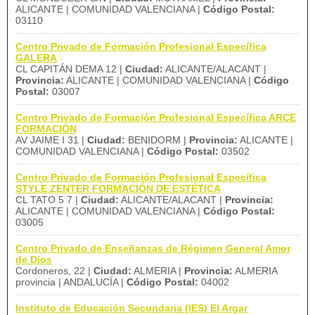
ALICANTE | COMUNIDAD VALENCIANA |
Código Postal:
03110
Centro Privado de Formación Profesional Específica
GALERA
CL CAPITÁN DEMA 12 |
Ciudad:
ALICANTE/ALACANT |
Provincia:
ALICANTE | COMUNIDAD VALENCIANA |
Código
Postal:
03007
Centro Privado de Formación Profesional Específica ARCE
FORMACIÓN
AV JAIME I 31 |
Ciudad:
BENIDORM |
Provincia:
ALICANTE |
COMUNIDAD VALENCIANA |
Código Postal:
03502
Centro Privado de Formación Profesional Específica
STYLE ZENTER FORMACIÓN DE ESTÉTICA
CL TATO 5 7 |
Ciudad:
ALICANTE/ALACANT |
Provincia:
ALICANTE | COMUNIDAD VALENCIANA |
Código Postal:
03005
Centro Privado de Enseñanzas de Régimen General Amor
de Dios
Cordoneros, 22 |
Ciudad:
ALMERIA |
Provincia:
ALMERIA
provincia | ANDALUCÍA |
Código Postal:
04002
Instituto de Educación Secundaria (IES) El Argar