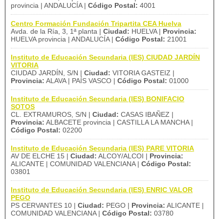
provincia | ANDALUCÍA |
Código Postal:
4001
Centro Formación Fundación Tripartita CEA Huelva
Avda. de la Ría, 3, 1ª planta |
Ciudad:
HUELVA |
Provincia:
HUELVA provincia | ANDALUCÍA |
Código Postal:
21001
Instituto de Educación Secundaria (IES) CIUDAD JARDÍN
VITORIA
CIUDAD JARDÍN, S/N |
Ciudad:
VITORIA GASTEIZ |
Provincia:
ALAVA | PAÍS VASCO |
Código Postal:
01000
Instituto de Educación Secundaria (IES) BONIFACIO
SOTOS
CL. EXTRAMUROS, S/N |
Ciudad:
CASAS IBAÑEZ |
Provincia:
ALBACETE provincia | CASTILLA LA MANCHA |
Código Postal:
02200
Instituto de Educación Secundaria (IES) PARE VITORIA
AV DE ELCHE 15 |
Ciudad:
ALCOY/ALCOI |
Provincia:
ALICANTE | COMUNIDAD VALENCIANA |
Código Postal:
03801
Instituto de Educación Secundaria (IES) ENRIC VALOR
PEGO
PS CERVANTES 10 |
Ciudad:
PEGO |
Provincia:
ALICANTE |
COMUNIDAD VALENCIANA |
Código Postal:
03780