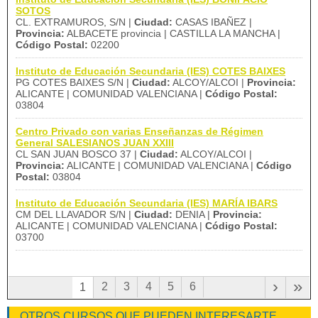
SOTOS
CL. EXTRAMUROS, S/N |
Ciudad:
CASAS IBAÑEZ |
Provincia:
ALBACETE provincia | CASTILLA LA MANCHA |
Código Postal:
02200
Instituto de Educación Secundaria (IES) COTES BAIXES
PG COTES BAIXES S/N |
Ciudad:
ALCOY/ALCOI |
Provincia:
ALICANTE | COMUNIDAD VALENCIANA |
Código Postal:
03804
Centro Privado con varias Enseñanzas de Régimen
General SALESIANOS JUAN XXIII
CL SAN JUAN BOSCO 37 |
Ciudad:
ALCOY/ALCOI |
Provincia:
ALICANTE | COMUNIDAD VALENCIANA |
Código
Postal:
03804
Instituto de Educación Secundaria (IES) MARÍA IBARS
CM DEL LLAVADOR S/N |
Ciudad:
DENIA |
Provincia:
ALICANTE | COMUNIDAD VALENCIANA |
Código Postal:
03700
›
»
2
3
4
5
6
1
OTROS CURSOS QUE PUEDEN INTERESARTE