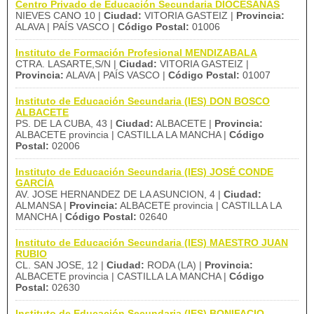
Centro Privado de Educación Secundaria DIOCESANAS
NIEVES CANO 10 |
Ciudad:
VITORIA GASTEIZ |
Provincia:
ALAVA | PAÍS VASCO |
Código Postal:
01006
Instituto de Formación Profesional MENDIZABALA
CTRA. LASARTE,S/N |
Ciudad:
VITORIA GASTEIZ |
Provincia:
ALAVA | PAÍS VASCO |
Código Postal:
01007
Instituto de Educación Secundaria (IES) DON BOSCO
ALBACETE
PS. DE LA CUBA, 43 |
Ciudad:
ALBACETE |
Provincia:
ALBACETE provincia | CASTILLA LA MANCHA |
Código
Postal:
02006
Instituto de Educación Secundaria (IES) JOSÉ CONDE
GARCÍA
AV. JOSE HERNANDEZ DE LA ASUNCION, 4 |
Ciudad:
ALMANSA |
Provincia:
ALBACETE provincia | CASTILLA LA
MANCHA |
Código Postal:
02640
Instituto de Educación Secundaria (IES) MAESTRO JUAN
RUBIO
CL. SAN JOSE, 12 |
Ciudad:
RODA (LA) |
Provincia:
ALBACETE provincia | CASTILLA LA MANCHA |
Código
Postal:
02630
Instituto de Educación Secundaria (IES) BONIFACIO