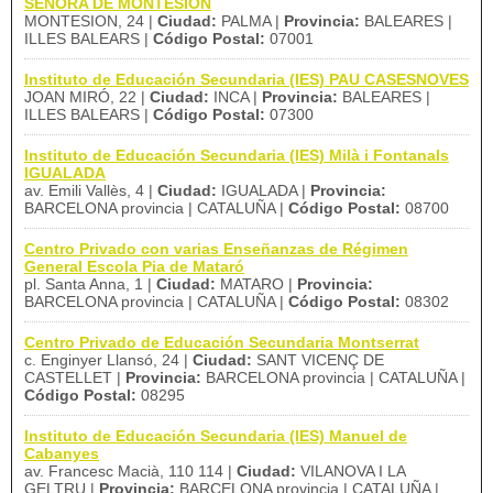
SEÑORA DE MONTESION
MONTESION, 24 |
Ciudad:
PALMA |
Provincia:
BALEARES |
ILLES BALEARS |
Código Postal:
07001
Instituto de Educación Secundaria (IES) PAU CASESNOVES
JOAN MIRÓ, 22 |
Ciudad:
INCA |
Provincia:
BALEARES |
ILLES BALEARS |
Código Postal:
07300
Instituto de Educación Secundaria (IES) Milà i Fontanals
IGUALADA
av. Emili Vallès, 4 |
Ciudad:
IGUALADA |
Provincia:
BARCELONA provincia | CATALUÑA |
Código Postal:
08700
Centro Privado con varias Enseñanzas de Régimen
General Escola Pia de Mataró
pl. Santa Anna, 1 |
Ciudad:
MATARO |
Provincia:
BARCELONA provincia | CATALUÑA |
Código Postal:
08302
Centro Privado de Educación Secundaria Montserrat
c. Enginyer Llansó, 24 |
Ciudad:
SANT VICENÇ DE
CASTELLET |
Provincia:
BARCELONA provincia | CATALUÑA |
Código Postal:
08295
Instituto de Educación Secundaria (IES) Manuel de
Cabanyes
av. Francesc Macià, 110 114 |
Ciudad:
VILANOVA I LA
GELTRU |
Provincia:
BARCELONA provincia | CATALUÑA |