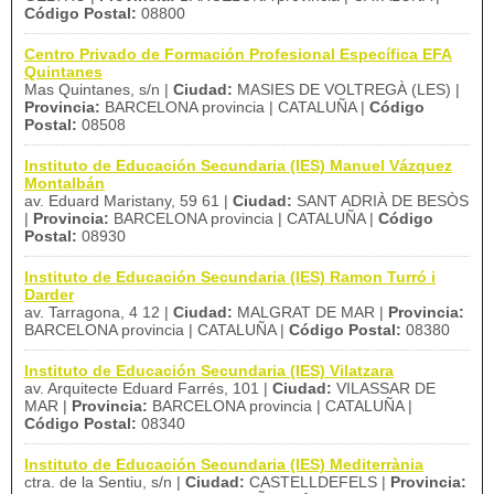
Código Postal:
08800
Centro Privado de Formación Profesional Específica EFA
Quintanes
Mas Quintanes, s/n |
Ciudad:
MASIES DE VOLTREGÀ (LES) |
Provincia:
BARCELONA provincia | CATALUÑA |
Código
Postal:
08508
Instituto de Educación Secundaria (IES) Manuel Vázquez
Montalbán
av. Eduard Maristany, 59 61 |
Ciudad:
SANT ADRIÀ DE BESÒS
|
Provincia:
BARCELONA provincia | CATALUÑA |
Código
Postal:
08930
Instituto de Educación Secundaria (IES) Ramon Turró i
Darder
av. Tarragona, 4 12 |
Ciudad:
MALGRAT DE MAR |
Provincia:
BARCELONA provincia | CATALUÑA |
Código Postal:
08380
Instituto de Educación Secundaria (IES) Vilatzara
av. Arquitecte Eduard Farrés, 101 |
Ciudad:
VILASSAR DE
MAR |
Provincia:
BARCELONA provincia | CATALUÑA |
Código Postal:
08340
Instituto de Educación Secundaria (IES) Mediterrània
ctra. de la Sentiu, s/n |
Ciudad:
CASTELLDEFELS |
Provincia: