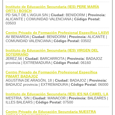
Instituto de Educación Secundaria (IES) PERE MARÍA
ORTS I BOSCH
PD SALT DE L'AIGUA S/N |
Ciudad:
BENIDORM |
Provincia:
ALICANTE | COMUNIDAD VALENCIANA |
Código Postal:
03503
Centro Privado de Formación Profesional Específica LASVI
AV BENIARDA |
Ciudad:
BENIDORM |
Provincia:
ALICANTE |
COMUNIDAD VALENCIANA |
Código Postal:
03502
Instituto de Educación Secundaria (IES) VIRGEN DEL
SOTERRAÑO
JEREZ,56 |
Ciudad:
BARCARROTA |
Provincia:
BADAJOZ
provincia | EXTREMADURA |
Código Postal:
06160
Centro Privado de Formación Profesional Específica
PIMART BADAJOZ
AGUSTINA DE ARAGÓN, 18 |
Ciudad:
BADAJOZ |
Provincia:
BADAJOZ provincia | EXTREMADURA |
Código Postal:
06000
Instituto de Educación Secundaria (IES) IES NA CAMEL·LA
MESTRIA, S/N |
Ciudad:
MANACOR |
Provincia:
BALEARES |
ILLES BALEARS |
Código Postal:
07500
Centro Privado de Educación Secundaria NUESTRA