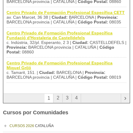
BARCELONA provincia | CATALUÑA |
Código Postal:
08860
Centro Privado de Formación Profesional Específica CETT
av. Can Marcet, 36 38 |
Ciudad:
BARCELONA |
Provincia:
BARCELONA provincia | CATALUÑA |
Código Postal:
08035
Centro Privado de Formación Profesional Específica
Fundació d'Hostaleria de Castelldefels
c. Indústria, 32/pl. Esperanto, 2 3 |
Ciudad:
CASTELLDEFELS |
Provincia:
BARCELONA provincia | CATALUÑA |
Código
Postal:
08860
Centro Privado de Formación Profesional Específica
Miquel Gri|ó
c. Tamarit, 151. |
Ciudad:
BARCELONA |
Provincia:
BARCELONA provincia | CATALUÑA |
Código Postal:
08019
›
2
3
4
1
Cursos por Comunidades
CURSOS 2026
CATALUÑA