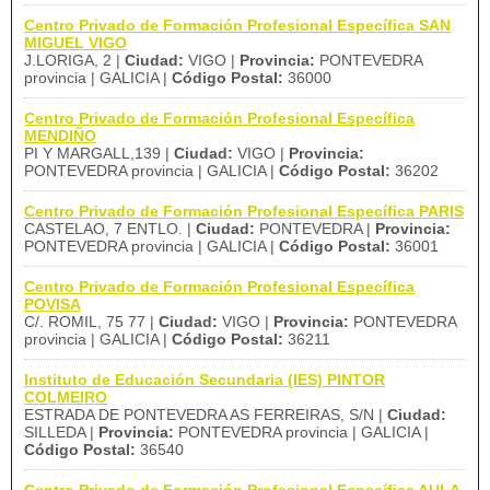
Centro Privado de Formación Profesional Específica SAN
MIGUEL VIGO
J.LORIGA, 2 |
Ciudad:
VIGO |
Provincia:
PONTEVEDRA
provincia | GALICIA |
Código Postal:
36000
Centro Privado de Formación Profesional Específica
MENDIÑO
PI Y MARGALL,139 |
Ciudad:
VIGO |
Provincia:
PONTEVEDRA provincia | GALICIA |
Código Postal:
36202
Centro Privado de Formación Profesional Específica PARIS
CASTELAO, 7 ENTLO. |
Ciudad:
PONTEVEDRA |
Provincia:
PONTEVEDRA provincia | GALICIA |
Código Postal:
36001
Centro Privado de Formación Profesional Específica
POVISA
C/. ROMIL, 75 77 |
Ciudad:
VIGO |
Provincia:
PONTEVEDRA
provincia | GALICIA |
Código Postal:
36211
Instituto de Educación Secundaria (IES) PINTOR
COLMEIRO
ESTRADA DE PONTEVEDRA AS FERREIRAS, S/N |
Ciudad:
SILLEDA |
Provincia:
PONTEVEDRA provincia | GALICIA |
Código Postal:
36540