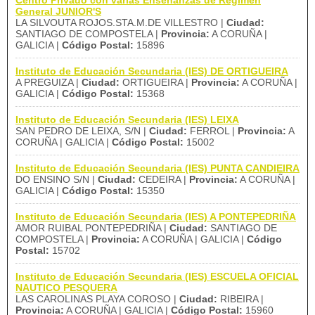
Centro Privado con varias Enseñanzas de Régimen
General JUNIOR'S
LA SILVOUTA ROJOS.STA.M.DE VILLESTRO |
Ciudad:
SANTIAGO DE COMPOSTELA |
Provincia:
A CORUÑA |
GALICIA |
Código Postal:
15896
Instituto de Educación Secundaria (IES) DE ORTIGUEIRA
A PREGUIZA |
Ciudad:
ORTIGUEIRA |
Provincia:
A CORUÑA |
GALICIA |
Código Postal:
15368
Instituto de Educación Secundaria (IES) LEIXA
SAN PEDRO DE LEIXA, S/N |
Ciudad:
FERROL |
Provincia:
A
CORUÑA | GALICIA |
Código Postal:
15002
Instituto de Educación Secundaria (IES) PUNTA CANDIEIRA
DO ENSINO S/N |
Ciudad:
CEDEIRA |
Provincia:
A CORUÑA |
GALICIA |
Código Postal:
15350
Instituto de Educación Secundaria (IES) A PONTEPEDRIÑA
AMOR RUIBAL PONTEPEDRIÑA |
Ciudad:
SANTIAGO DE
COMPOSTELA |
Provincia:
A CORUÑA | GALICIA |
Código
Postal:
15702
Instituto de Educación Secundaria (IES) ESCUELA OFICIAL
NAUTICO PESQUERA
LAS CAROLINAS PLAYA COROSO |
Ciudad:
RIBEIRA |
Provincia:
A CORUÑA | GALICIA |
Código Postal:
15960