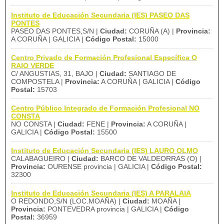
Instituto de Educación Secundaria (IES) PASEO DAS
PONTES
PASEO DAS PONTES,S/N |
Ciudad:
CORUÑA (A) |
Provincia:
A CORUÑA | GALICIA |
Código Postal:
15000
Centro Privado de Formación Profesional Específica O
RAIO VERDE
C/ ANGUSTIAS, 31, BAJO |
Ciudad:
SANTIAGO DE
COMPOSTELA |
Provincia:
A CORUÑA | GALICIA |
Código
Postal:
15703
Centro Público Integrado de Formación Profesional NO
CONSTA
NO CONSTA |
Ciudad:
FENE |
Provincia:
A CORUÑA |
GALICIA |
Código Postal:
15500
Instituto de Educación Secundaria (IES) LAURO OLMO
CALABAGUEIRO |
Ciudad:
BARCO DE VALDEORRAS (O) |
Provincia:
OURENSE provincia | GALICIA |
Código Postal:
32300
Instituto de Educación Secundaria (IES) A PARALAIA
O REDONDO,S/N (LOC.MOAÑA) |
Ciudad:
MOAÑA |
Provincia:
PONTEVEDRA provincia | GALICIA |
Código
Postal:
36959