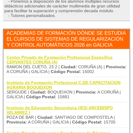
- Ponemos a disposición de los alumnos múltiples recursos
didácticos adicionales de carácter multimedia de gran utilidad
para facilitar la superación y comprensión decada módulo.
- Tutores personalizados.
ACADEMIAS DE FORMACIÓN DÓNDE SE ESTUDIA
EL CURSOS DE SISTEMAS DE REGULARIZACIÓN
Y CONTROL AUTOMÁTICOS 2026 en GALICIA
Centro Privado de Formación Profesional Específica
CERVANTES CORUÑA (A)
RAMON DEL CUETO, 23 2 |
Ciudad:
CORUÑA (A) |
Provincia:
A CORUÑA | GALICIA |
Código Postal:
15002
Instituto de Formación Profesional C.DE CAPACITACION
AGRARIA BOQUEIXON
SERGUDE |
Ciudad:
BOQUEIXON |
Provincia:
A CORUÑA |
GALICIA |
Código Postal:
15881
Instituto de Educación Secundaria (IES) ARCEBISPO
XELMIREZ I
POZA DE BAR |
Ciudad:
SANTIAGO DE COMPOSTELA |
Provincia:
A CORUÑA | GALICIA |
Código Postal:
15705