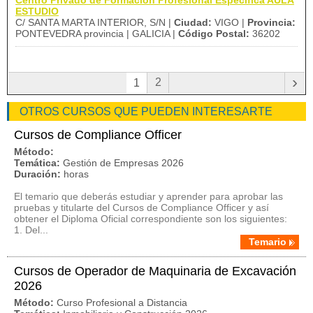
Centro Privado de Formación Profesional Específica AULA
ESTUDIO
C/ SANTA MARTA INTERIOR, S/N |
Ciudad:
VIGO |
Provincia:
PONTEVEDRA provincia | GALICIA |
Código Postal:
36202
›
2
1
OTROS CURSOS QUE PUEDEN INTERESARTE
Cursos de Compliance Officer
Método:
Temática:
Gestión de Empresas 2026
Duración:
horas
El temario que deberás estudiar y aprender para aprobar las
pruebas y titularte del Cursos de Compliance Officer y así
obtener el Diploma Oficial correspondiente son los siguientes:
1. Del...
Temario
Cursos de Operador de Maquinaria de Excavación
2026
Método:
Curso Profesional a Distancia