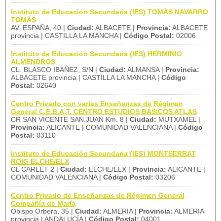
Instituto de Educación Secundaria (IES) TOMÁS NAVARRO
TOMÁS
AV. ESPAÑA, 40 |
Ciudad:
ALBACETE |
Provincia:
ALBACETE
provincia | CASTILLA LA MANCHA |
Código Postal:
02006
Instituto de Educación Secundaria (IES) HERMINIO
ALMENDROS
CL. BLASCO IBAÑEZ, S/N |
Ciudad:
ALMANSA |
Provincia:
ALBACETE provincia | CASTILLA LA MANCHA |
Código
Postal:
02640
Centro Privado con varias Enseñanzas de Régimen
General C.E.B.A.T. CENTRO ESTUDIOS BÁSICOS ATLAS
CR SAN VICENTE SAN.JUAN Km. 8 |
Ciudad:
MUTXAMEL |
Provincia:
ALICANTE | COMUNIDAD VALENCIANA |
Código
Postal:
03110
Instituto de Educación Secundaria (IES) MONTSERRAT
ROIG ELCHE/ELX
CL CARLET 2 |
Ciudad:
ELCHE/ELX |
Provincia:
ALICANTE |
COMUNIDAD VALENCIANA |
Código Postal:
03206
Centro Privado de Enseñanzas de Régimen General
Compañía de María
Obispo Orbera, 35 |
Ciudad:
ALMERIA |
Provincia:
ALMERIA
provincia | ANDALUCÍA |
Código Postal:
04001