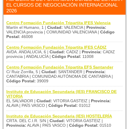
EL CURSOS DE NEGOCIACIÓN INTERNACIONAL
2026
Centro Formación Fundación Tripartita IFES Valencia
Martín el Humano, 1 |
Ciudad:
VALENCIA |
Provincia:
VALENCIA provincia | COMUNIDAD VALENCIANA |
Código
Postal:
46008
Centro Formación Fundación Tripartita IFES CÁDIZ
AVDA. ANDALUCIA, 6 |
Ciudad:
CADIZ |
Provincia:
CADIZ
provincia | ANDALUCÍA |
Código Postal:
11008
Centro Formación Fundación Tripartita EFS Santander
C/ Ruiz Zorrilla, 5 |
Ciudad:
SANTANDER |
Provincia:
CANTABRIA | COMUNIDAD AUTÓNOMA DE CANTABRIA |
Código Postal:
39009
Instituto de Educación Secundaria (IES) FRANCISCO DE
VITORIA
EL SALVADOR |
Ciudad:
VITORIA GASTEIZ |
Provincia:
ALAVA | PAÍS VASCO |
Código Postal:
01012
Instituto de Educación Secundaria (IES) HOSTELERÍA
CRTA. DEL C.I.R. S/N |
Ciudad:
VITORIA GASTEIZ |
Provincia:
ALAVA | PAÍS VASCO |
Código Postal:
01510