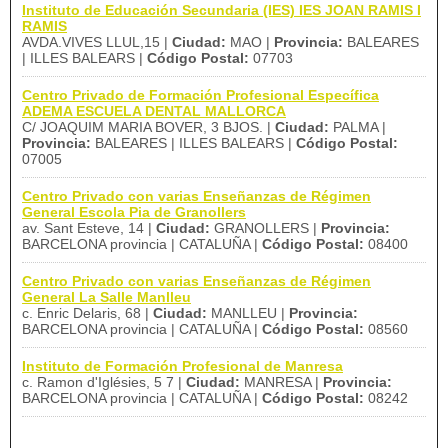
Instituto de Educación Secundaria (IES) IES JOAN RAMIS I
RAMIS
AVDA.VIVES LLUL,15 |
Ciudad:
MAO |
Provincia:
BALEARES
| ILLES BALEARS |
Código Postal:
07703
Centro Privado de Formación Profesional Específica
ADEMA ESCUELA DENTAL MALLORCA
C/ JOAQUIM MARIA BOVER, 3 BJOS. |
Ciudad:
PALMA |
Provincia:
BALEARES | ILLES BALEARS |
Código Postal:
07005
Centro Privado con varias Enseñanzas de Régimen
General Escola Pia de Granollers
av. Sant Esteve, 14 |
Ciudad:
GRANOLLERS |
Provincia:
BARCELONA provincia | CATALUÑA |
Código Postal:
08400
Centro Privado con varias Enseñanzas de Régimen
General La Salle Manlleu
c. Enric Delaris, 68 |
Ciudad:
MANLLEU |
Provincia:
BARCELONA provincia | CATALUÑA |
Código Postal:
08560
Instituto de Formación Profesional de Manresa
c. Ramon d'Iglésies, 5 7 |
Ciudad:
MANRESA |
Provincia:
BARCELONA provincia | CATALUÑA |
Código Postal:
08242