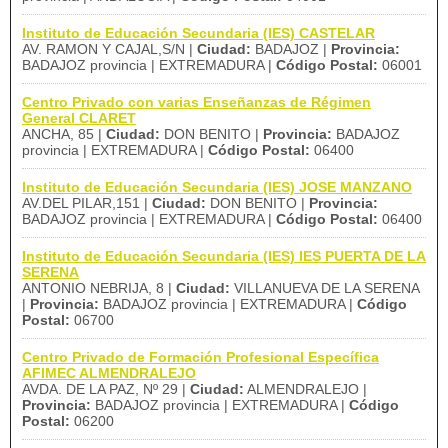
Instituto de Educación Secundaria (IES) CASTELAR
AV. RAMON Y CAJAL,S/N |
Ciudad:
BADAJOZ |
Provincia:
BADAJOZ provincia | EXTREMADURA |
Código Postal:
06001
Centro Privado con varias Enseñanzas de Régimen
General CLARET
ANCHA, 85 |
Ciudad:
DON BENITO |
Provincia:
BADAJOZ
provincia | EXTREMADURA |
Código Postal:
06400
Instituto de Educación Secundaria (IES) JOSE MANZANO
AV.DEL PILAR,151 |
Ciudad:
DON BENITO |
Provincia:
BADAJOZ provincia | EXTREMADURA |
Código Postal:
06400
Instituto de Educación Secundaria (IES) IES PUERTA DE LA
SERENA
ANTONIO NEBRIJA, 8 |
Ciudad:
VILLANUEVA DE LA SERENA
|
Provincia:
BADAJOZ provincia | EXTREMADURA |
Código
Postal:
06700
Centro Privado de Formación Profesional Específica
AFIMEC ALMENDRALEJO
AVDA. DE LA PAZ, Nº 29 |
Ciudad:
ALMENDRALEJO |
Provincia:
BADAJOZ provincia | EXTREMADURA |
Código
Postal:
06200