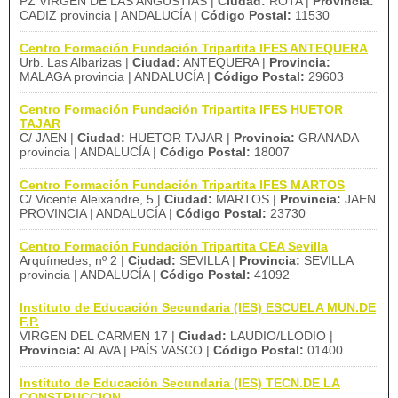
PZ VIRGEN DE LAS ANGUSTIAS |
Ciudad:
ROTA |
Provincia:
CADIZ provincia | ANDALUCÍA |
Código Postal:
11530
Centro Formación Fundación Tripartita IFES ANTEQUERA
Urb. Las Albarizas |
Ciudad:
ANTEQUERA |
Provincia:
MALAGA provincia | ANDALUCÍA |
Código Postal:
29603
Centro Formación Fundación Tripartita IFES HUETOR
TAJAR
C/ JAEN |
Ciudad:
HUETOR TAJAR |
Provincia:
GRANADA
provincia | ANDALUCÍA |
Código Postal:
18007
Centro Formación Fundación Tripartita IFES MARTOS
C/ Vicente Aleixandre, 5 |
Ciudad:
MARTOS |
Provincia:
JAEN
PROVINCIA | ANDALUCÍA |
Código Postal:
23730
Centro Formación Fundación Tripartita CEA Sevilla
Arquímedes, nº 2 |
Ciudad:
SEVILLA |
Provincia:
SEVILLA
provincia | ANDALUCÍA |
Código Postal:
41092
Instituto de Educación Secundaria (IES) ESCUELA MUN.DE
F.P.
VIRGEN DEL CARMEN 17 |
Ciudad:
LAUDIO/LLODIO |
Provincia:
ALAVA | PAÍS VASCO |
Código Postal:
01400
Instituto de Educación Secundaria (IES) TECN.DE LA
CONSTRUCCION