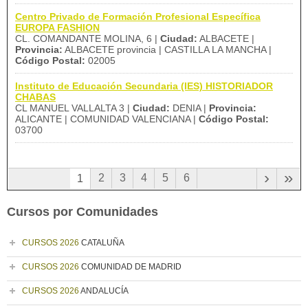
Centro Privado de Formación Profesional Específica
EUROPA FASHION
CL. COMANDANTE MOLINA, 6 |
Ciudad:
ALBACETE |
Provincia:
ALBACETE provincia | CASTILLA LA MANCHA |
Código Postal:
02005
Instituto de Educación Secundaria (IES) HISTORIADOR
CHABAS
CL MANUEL VALLALTA 3 |
Ciudad:
DENIA |
Provincia:
ALICANTE | COMUNIDAD VALENCIANA |
Código Postal:
03700
›
»
2
3
4
5
6
1
Cursos por Comunidades
CURSOS 2026
CATALUÑA
CURSOS 2026
COMUNIDAD DE MADRID
CURSOS 2026
ANDALUCÍA