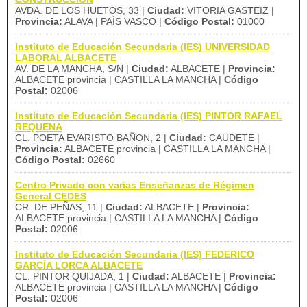
AVDA. DE LOS HUETOS, 33 |
Ciudad:
VITORIA GASTEIZ |
Provincia:
ALAVA | PAÍS VASCO |
Código Postal:
01000
Instituto de Educación Secundaria (IES) UNIVERSIDAD
LABORAL ALBACETE
AV. DE LA MANCHA, S/N |
Ciudad:
ALBACETE |
Provincia:
ALBACETE provincia | CASTILLA LA MANCHA |
Código
Postal:
02006
Instituto de Educación Secundaria (IES) PINTOR RAFAEL
REQUENA
CL. POETA EVARISTO BAÑON, 2 |
Ciudad:
CAUDETE |
Provincia:
ALBACETE provincia | CASTILLA LA MANCHA |
Código Postal:
02660
Centro Privado con varias Enseñanzas de Régimen
General CEDES
CR. DE PEÑAS, 11 |
Ciudad:
ALBACETE |
Provincia:
ALBACETE provincia | CASTILLA LA MANCHA |
Código
Postal:
02006
Instituto de Educación Secundaria (IES) FEDERICO
GARCÍA LORCA ALBACETE
CL. PINTOR QUIJADA, 1 |
Ciudad:
ALBACETE |
Provincia:
ALBACETE provincia | CASTILLA LA MANCHA |
Código
Postal:
02006