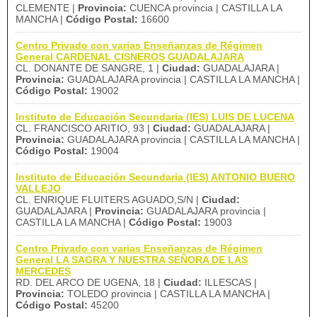
CLEMENTE |
Provincia:
CUENCA provincia | CASTILLA LA
MANCHA |
Código Postal:
16600
Centro Privado con varias Enseñanzas de Régimen
General CARDENAL CISNEROS GUADALAJARA
CL. DONANTE DE SANGRE, 1 |
Ciudad:
GUADALAJARA |
Provincia:
GUADALAJARA provincia | CASTILLA LA MANCHA |
Código Postal:
19002
Instituto de Educación Secundaria (IES) LUIS DE LUCENA
CL. FRANCISCO ARITIO, 93 |
Ciudad:
GUADALAJARA |
Provincia:
GUADALAJARA provincia | CASTILLA LA MANCHA |
Código Postal:
19004
Instituto de Educación Secundaria (IES) ANTONIO BUERO
VALLEJO
CL. ENRIQUE FLUITERS AGUADO,S/N |
Ciudad:
GUADALAJARA |
Provincia:
GUADALAJARA provincia |
CASTILLA LA MANCHA |
Código Postal:
19003
Centro Privado con varias Enseñanzas de Régimen
General LA SAGRA Y NUESTRA SEÑORA DE LAS
MERCEDES
RD. DEL ARCO DE UGENA, 18 |
Ciudad:
ILLESCAS |
Provincia:
TOLEDO provincia | CASTILLA LA MANCHA |
Código Postal:
45200