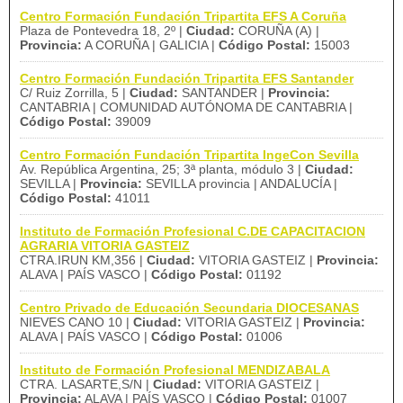
Centro Formación Fundación Tripartita EFS A Coruña
Plaza de Pontevedra 18, 2º |
Ciudad:
CORUÑA (A) |
Provincia:
A CORUÑA | GALICIA |
Código Postal:
15003
Centro Formación Fundación Tripartita EFS Santander
C/ Ruiz Zorrilla, 5 |
Ciudad:
SANTANDER |
Provincia:
CANTABRIA | COMUNIDAD AUTÓNOMA DE CANTABRIA |
Código Postal:
39009
Centro Formación Fundación Tripartita IngeCon Sevilla
Av. República Argentina, 25; 3ª planta, módulo 3 |
Ciudad:
SEVILLA |
Provincia:
SEVILLA provincia | ANDALUCÍA |
Código Postal:
41011
Instituto de Formación Profesional C.DE CAPACITACION
AGRARIA VITORIA GASTEIZ
CTRA.IRUN KM,356 |
Ciudad:
VITORIA GASTEIZ |
Provincia:
ALAVA | PAÍS VASCO |
Código Postal:
01192
Centro Privado de Educación Secundaria DIOCESANAS
NIEVES CANO 10 |
Ciudad:
VITORIA GASTEIZ |
Provincia:
ALAVA | PAÍS VASCO |
Código Postal:
01006
Instituto de Formación Profesional MENDIZABALA
CTRA. LASARTE,S/N |
Ciudad:
VITORIA GASTEIZ |
Provincia:
ALAVA | PAÍS VASCO |
Código Postal:
01007