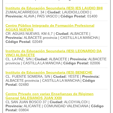
Instituto de Educación Secundaria (IES) IES LAUDIO BHI
ZUMALACARREGUI, 34 |
Ciudad:
LAUDIO/LLODIO |
Provincia:
ALAVA | PAÍS VASCO |
Código Postal:
01400
Centro Público Integrado de Formación Profesional
AGUAS NUEVAS
CR. AGUAS NUEVAS, KM.6,7 |
Ciudad:
ALBACETE |
Provincia:
ALBACETE provincia | CASTILLA LA MANCHA |
Código Postal:
02049
Instituto de Educación Secundaria (IES) LEONARDO DA
VINCI ALBACETE
CL. LA PAZ, S/N |
Ciudad:
ALBACETE |
Provincia:
ALBACETE
provincia | CASTILLA LA MANCHA |
Código Postal:
02006
Instituto de Educación Secundaria (IES) BENECHE
CL. FUENTE SOMERA, S/N |
Ciudad:
YESTE |
Provincia:
ALBACETE provincia | CASTILLA LA MANCHA |
Código
Postal:
02480
Centro Privado con varias Enseñanzas de Régimen
General SALESIANOS JUAN XXIII
CL SAN JUAN BOSCO 37 |
Ciudad:
ALCOY/ALCOI |
Provincia:
ALICANTE | COMUNIDAD VALENCIANA |
Código
Postal:
03804