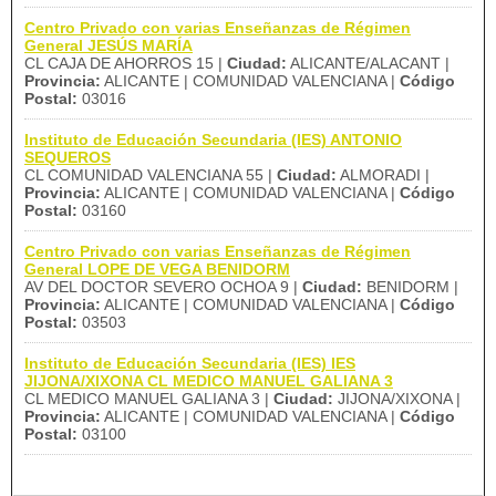
Centro Privado con varias Enseñanzas de Régimen
General JESÚS MARÍA
CL CAJA DE AHORROS 15 |
Ciudad:
ALICANTE/ALACANT |
Provincia:
ALICANTE | COMUNIDAD VALENCIANA |
Código
Postal:
03016
Instituto de Educación Secundaria (IES) ANTONIO
SEQUEROS
CL COMUNIDAD VALENCIANA 55 |
Ciudad:
ALMORADI |
Provincia:
ALICANTE | COMUNIDAD VALENCIANA |
Código
Postal:
03160
Centro Privado con varias Enseñanzas de Régimen
General LOPE DE VEGA BENIDORM
AV DEL DOCTOR SEVERO OCHOA 9 |
Ciudad:
BENIDORM |
Provincia:
ALICANTE | COMUNIDAD VALENCIANA |
Código
Postal:
03503
Instituto de Educación Secundaria (IES) IES
JIJONA/XIXONA CL MEDICO MANUEL GALIANA 3
CL MEDICO MANUEL GALIANA 3 |
Ciudad:
JIJONA/XIXONA |
Provincia:
ALICANTE | COMUNIDAD VALENCIANA |
Código
Postal:
03100