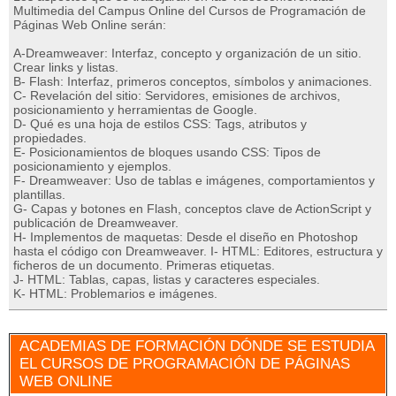
Multimedia del Campus Online del Cursos de Programación de
Páginas Web Online serán:
A-Dreamweaver: Interfaz, concepto y organización de un sitio.
Crear links y listas.
B- Flash: Interfaz, primeros conceptos, símbolos y animaciones.
C- Revelación del sitio: Servidores, emisiones de archivos,
posicionamiento y herramientas de Google.
D- Qué es una hoja de estilos CSS: Tags, atributos y
propiedades.
E- Posicionamientos de bloques usando CSS: Tipos de
posicionamiento y ejemplos.
F- Dreamweaver: Uso de tablas e imágenes, comportamientos y
plantillas.
G- Capas y botones en Flash, conceptos clave de ActionScript y
publicación de Dreamweaver.
H- Implementos de maquetas: Desde el diseño en Photoshop
hasta el código con Dreamweaver. I- HTML: Editores, estructura y
ficheros de un documento. Primeras etiquetas.
J- HTML: Tablas, capas, listas y caracteres especiales.
K- HTML: Problemarios e imágenes.
ACADEMIAS DE FORMACIÓN DÓNDE SE ESTUDIA
EL CURSOS DE PROGRAMACIÓN DE PÁGINAS
WEB ONLINE