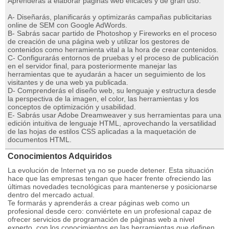
Aprenderás a elaborar páginas web eficaces y de gran uso:
A- Diseñarás, planificarás y optimizarás campañas publicitarias
online de SEM con Google AdWords.
B- Sabrás sacar partido de Photoshop y Fireworks en el proceso
de creación de una página web y utilizar los gestores de
contenidos como herramienta vital a la hora de crear contenidos.
C- Configurarás entornos de pruebas y el proceso de publicación
en el servidor final, para posteriormente manejar las
herramientas que te ayudarán a hacer un seguimiento de los
visitantes y de una web ya publicada.
D- Comprenderás el diseño web, su lenguaje y estructura desde
la perspectiva de la imagen, el color, las herramientas y los
conceptos de optimización y usabilidad.
E- Sabrás usar Adobe Dreamweaver y sus herramientas para una
edición intuitiva de lenguaje HTML, aprovechando la versatilidad
de las hojas de estilos CSS aplicadas a la maquetación de
documentos HTML.
Conocimientos Adquiridos
La evolución de Internet ya no se puede detener. Esta situación
hace que las empresas tengan que hacer frente ofreciendo las
últimas novedades tecnológicas para mantenerse y posicionarse
dentro del mercado actual.
Te formarás y aprenderás a crear páginas web como un
profesional desde cero: conviértete en un profesional capaz de
ofrecer servicios de programación de páginas web a nivel
experto, con los conocimientos en las herramientas que definen