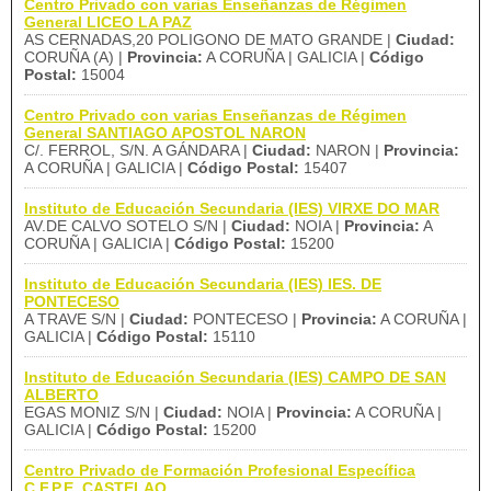
Centro Privado con varias Enseñanzas de Régimen
General LICEO LA PAZ
AS CERNADAS,20 POLIGONO DE MATO GRANDE |
Ciudad:
CORUÑA (A) |
Provincia:
A CORUÑA | GALICIA |
Código
Postal:
15004
Centro Privado con varias Enseñanzas de Régimen
General SANTIAGO APOSTOL NARON
C/. FERROL, S/N. A GÁNDARA |
Ciudad:
NARON |
Provincia:
A CORUÑA | GALICIA |
Código Postal:
15407
Instituto de Educación Secundaria (IES) VIRXE DO MAR
AV.DE CALVO SOTELO S/N |
Ciudad:
NOIA |
Provincia:
A
CORUÑA | GALICIA |
Código Postal:
15200
Instituto de Educación Secundaria (IES) IES. DE
PONTECESO
A TRAVE S/N |
Ciudad:
PONTECESO |
Provincia:
A CORUÑA |
GALICIA |
Código Postal:
15110
Instituto de Educación Secundaria (IES) CAMPO DE SAN
ALBERTO
EGAS MONIZ S/N |
Ciudad:
NOIA |
Provincia:
A CORUÑA |
GALICIA |
Código Postal:
15200
Centro Privado de Formación Profesional Específica
C.F.P.E. CASTELAO