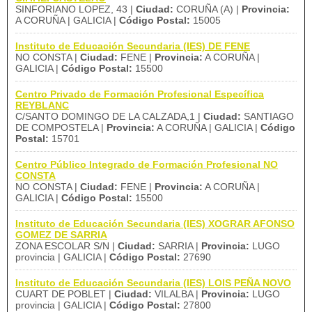
SINFORIANO LOPEZ, 43 |
Ciudad:
CORUÑA (A) |
Provincia:
A CORUÑA | GALICIA |
Código Postal:
15005
Instituto de Educación Secundaria (IES) DE FENE
NO CONSTA |
Ciudad:
FENE |
Provincia:
A CORUÑA |
GALICIA |
Código Postal:
15500
Centro Privado de Formación Profesional Específica
REYBLANC
C/SANTO DOMINGO DE LA CALZADA,1 |
Ciudad:
SANTIAGO
DE COMPOSTELA |
Provincia:
A CORUÑA | GALICIA |
Código
Postal:
15701
Centro Público Integrado de Formación Profesional NO
CONSTA
NO CONSTA |
Ciudad:
FENE |
Provincia:
A CORUÑA |
GALICIA |
Código Postal:
15500
Instituto de Educación Secundaria (IES) XOGRAR AFONSO
GOMEZ DE SARRIA
ZONA ESCOLAR S/N |
Ciudad:
SARRIA |
Provincia:
LUGO
provincia | GALICIA |
Código Postal:
27690
Instituto de Educación Secundaria (IES) LOIS PEÑA NOVO
CUART DE POBLET |
Ciudad:
VILALBA |
Provincia:
LUGO
provincia | GALICIA |
Código Postal:
27800