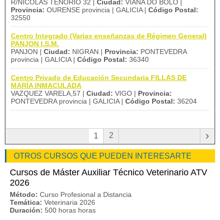
R/NICOLAS TENORIO 32 |
Ciudad:
VIANA DO BOLO |
Provincia:
OURENSE provincia | GALICIA |
Código Postal:
32550
Centro Integrado (Varias enseñanzas de Régimen General)
PANJON I.S.M.
PANJON |
Ciudad:
NIGRAN |
Provincia:
PONTEVEDRA
provincia | GALICIA |
Código Postal:
36340
Centro Privado de Educación Secundaria FILLAS DE
MARÍA INMACULADA
VAZQUEZ VARELA,57 |
Ciudad:
VIGO |
Provincia:
PONTEVEDRA provincia | GALICIA |
Código Postal:
36204
›
2
1
OTROS CURSOS QUE PUEDEN INTERESARTE
Cursos de Máster Auxiliar Técnico Veterinario ATV
2026
Método:
Curso Profesional a Distancia
Temática:
Veterinaria 2026
Duración:
500 horas horas