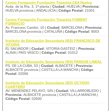
Centro Formación Fundación Tripartita CEA Huelva
Avda. de la Ría, 3, 1ª planta |
Ciudad:
HUELVA |
Provincia:
HUELVA provincia | ANDALUCÍA |
Código Postal:
21001
Centro Formación Fundación Tripartita FOMENT
FORMACIO
Av. Francesc Cambó, 10 |
Ciudad:
BARCELONA |
Provincia:
BARCELONA provincia | CATALUÑA |
Código Postal:
8003
Instituto de Educación Secundaria (IES) FRANCISCO DE
VITORIA
EL SALVADOR |
Ciudad:
VITORIA GASTEIZ |
Provincia:
ALAVA | PAÍS VASCO |
Código Postal:
01012
Instituto de Educación Secundaria (IES) PARQUE LINEAL
PS. DE LA CUBA, 53 |
Ciudad:
ALBACETE |
Provincia:
ALBACETE provincia | CASTILLA LA MANCHA |
Código
Postal:
02006
Instituto de Educación Secundaria (IES) OCTAVIO
CUARTERO
AV. MENENDEZ PELAYO, S/N |
Ciudad:
VILLARROBLEDO |
Provincia:
ALBACETE provincia | CASTILLA LA MANCHA |
Código Postal:
02600