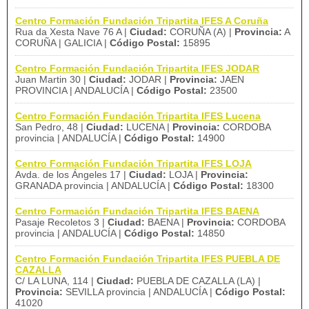
Centro Formación Fundación Tripartita IFES A Coruña
Rua da Xesta Nave 76 A |
Ciudad:
CORUÑA (A) |
Provincia:
A
CORUÑA | GALICIA |
Código Postal:
15895
Centro Formación Fundación Tripartita IFES JODAR
Juan Martin 30 |
Ciudad:
JODAR |
Provincia:
JAEN
PROVINCIA | ANDALUCÍA |
Código Postal:
23500
Centro Formación Fundación Tripartita IFES Lucena
San Pedro, 48 |
Ciudad:
LUCENA |
Provincia:
CORDOBA
provincia | ANDALUCÍA |
Código Postal:
14900
Centro Formación Fundación Tripartita IFES LOJA
Avda. de los Ángeles 17 |
Ciudad:
LOJA |
Provincia:
GRANADA provincia | ANDALUCÍA |
Código Postal:
18300
Centro Formación Fundación Tripartita IFES BAENA
Pasaje Recoletos 3 |
Ciudad:
BAENA |
Provincia:
CORDOBA
provincia | ANDALUCÍA |
Código Postal:
14850
Centro Formación Fundación Tripartita IFES PUEBLA DE
CAZALLA
C/ LA LUNA, 114 |
Ciudad:
PUEBLA DE CAZALLA (LA) |
Provincia:
SEVILLA provincia | ANDALUCÍA |
Código Postal:
41020