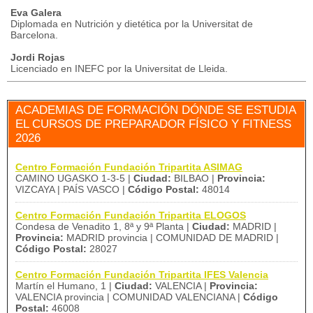
Eva Galera
Diplomada en Nutrición y dietética por la Universitat de
Barcelona.
Jordi Rojas
Licenciado en INEFC por la Universitat de Lleida.
ACADEMIAS DE FORMACIÓN DÓNDE SE ESTUDIA
EL CURSOS DE PREPARADOR FÍSICO Y FITNESS
2026
Centro Formación Fundación Tripartita ASIMAG
CAMINO UGASKO 1-3-5 |
Ciudad:
BILBAO |
Provincia:
VIZCAYA | PAÍS VASCO |
Código Postal:
48014
Centro Formación Fundación Tripartita ELOGOS
Condesa de Venadito 1, 8ª y 9ª Planta |
Ciudad:
MADRID |
Provincia:
MADRID provincia | COMUNIDAD DE MADRID |
Código Postal:
28027
Centro Formación Fundación Tripartita IFES Valencia
Martín el Humano, 1 |
Ciudad:
VALENCIA |
Provincia:
VALENCIA provincia | COMUNIDAD VALENCIANA |
Código
Postal:
46008