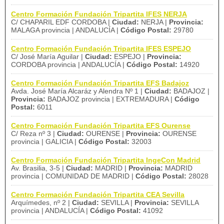
Centro Formación Fundación Tripartita IFES NERJA
C/ CHAPARIL EDF CORDOBA |
Ciudad:
NERJA |
Provincia:
MALAGA provincia | ANDALUCÍA |
Código Postal:
29780
Centro Formación Fundación Tripartita IFES ESPEJO
C/ José María Aguilar |
Ciudad:
ESPEJO |
Provincia:
CORDOBA provincia | ANDALUCÍA |
Código Postal:
14920
Centro Formación Fundación Tripartita EFS Badajoz
Avda. José María Alcaráz y Alendra Nº 1 |
Ciudad:
BADAJOZ |
Provincia:
BADAJOZ provincia | EXTREMADURA |
Código
Postal:
6011
Centro Formación Fundación Tripartita EFS Ourense
C/ Reza nº 3 |
Ciudad:
OURENSE |
Provincia:
OURENSE
provincia | GALICIA |
Código Postal:
32003
Centro Formación Fundación Tripartita IngeCon Madrid
Av. Brasilia, 3-5 |
Ciudad:
MADRID |
Provincia:
MADRID
provincia | COMUNIDAD DE MADRID |
Código Postal:
28028
Centro Formación Fundación Tripartita CEA Sevilla
Arquímedes, nº 2 |
Ciudad:
SEVILLA |
Provincia:
SEVILLA
provincia | ANDALUCÍA |
Código Postal:
41092