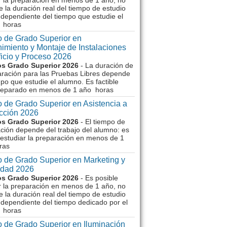
r la preparación en menos de 1 año, no
e la duración real del tiempo de estudio
dependiente del tiempo que estudie el
 horas
 de Grado Superior en
imiento y Montaje de Instalaciones
ficio y Proceso 2026
s Grado Superior 2026
- La duración de
aración para las Pruebas Libres depende
mpo que estudie el alumno. Es factible
reparado en menos de 1 año horas
 de Grado Superior en Asistencia a
ección 2026
s Grado Superior 2026
- El tiempo de
ción depende del trabajo del alumno: es
 estudiar la preparación en menos de 1
ras
 de Grado Superior en Marketing y
idad 2026
s Grado Superior 2026
- Es posible
r la preparación en menos de 1 año, no
e la duración real del tiempo de estudio
dependiente del tiempo dedicado por el
 horas
 de Grado Superior en Iluminación