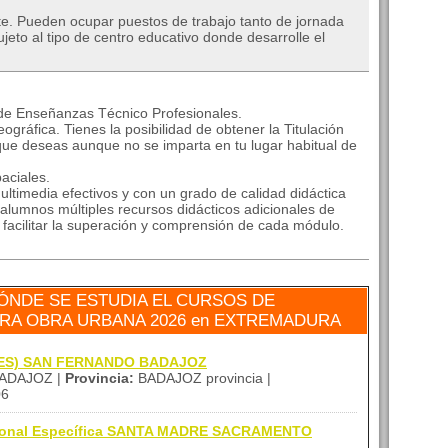
te. Pueden ocupar puestos de trabajo tanto de jornada
eto al tipo de centro educativo donde desarrolle el
 de Enseñanzas Técnico Profesionales.
ográfica. Tienes la posibilidad de obtener la Titulación
que deseas aunque no se imparta en tu lugar habitual de
aciales.
ltimedia efectivos y con un grado de calidad didáctica
alumnos múltiples recursos didácticos adicionales de
a facilitar la superación y comprensión de cada módulo.
ÓNDE SE ESTUDIA EL CURSOS DE
RA OBRA URBANA 2026 en EXTREMADURA
 (IES) SAN FERNANDO BADAJOZ
ADAJOZ |
Provincia:
BADAJOZ provincia |
06
esional Específica SANTA MADRE SACRAMENTO