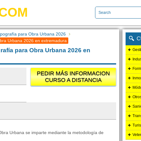
.COM
opografía para Obra Urbana 2026
C
Obra Urbana 2026 en extremadura
rafía para Obra Urbana 2026 en
Gest
Indu
Form
PEDIR MÁS INFORMACION
Inmo
CURSO A DISTANCIA
Módu
Otro
Sani
Tran
Turi
 Obra Urbana se imparte mediante la metodología de
Vete