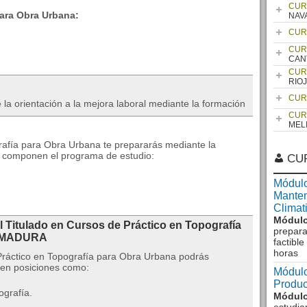
CUR
ara Obra Urbana:
NAV
CUR
CUR
CAN
CUR
RIO
CUR
 la orientación a la mejora laboral mediante la formación
CUR
MEL
grafía para Obra Urbana te prepararás mediante la
e componen el programa de estudio:
CU
Módulo
Manten
Climat
Módulo
l Titulado en Cursos de Práctico en Topografía
prepara
REMADURA
factibl
horas
Práctico en Topografía para Obra Urbana podrás
 en posiciones como:
Módulo
Produc
ografía.
Módulo