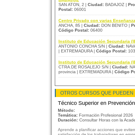
SAN ATON, 2 |
Ciudad:
BADAJOZ |
Pro
Postal:
06001
Centro Privado con varias Enseñan
ANCHA, 85 |
Ciudad:
DON BENITO |
P
Código Postal:
06400
Instituto de Educación Secundaria
ANTONIO CONCHA S/N |
Ciudad:
NAVA
| EXTREMADURA |
Código Postal:
103
Instituto de Educación Secundari
CTRA.DE ROSALEJO S/N |
Ciudad:
NA
provincia | EXTREMADURA |
Código Po
OTROS CURSOS QUE PUEDEN
Técnico Superior en Prevenció
Método:
Temática:
Formación Profesional 2026
Duración:
Consultar Horas con la Aca
Aprende a planificar acciones que eviten
satisfacción de los trabajadores en empr