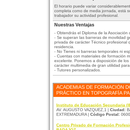
El horario puede variar considerablemen
completa como de media jornada, está suj
trabajador su actividad profesional.
Nuestras Ventajas
- Obtendrás el Diploma de la Asociación
- Se superan las barreras de movilidad ge
privada de carácter Técnico profesional 
residencia.
- No Tienes ni barreras temporales ni esp
- Cuentas con materiales de formación mu
excelente. Ponemos a disposición de los 
carácter multimedia de gran utilidad par
- Tutores personalizados.
ACADEMIAS DE FORMACIÓN D
PRÁCTICO EN TOPOGRAFÍA PA
Instituto de Educación Secundaria
AV. AUGUSTO VAZQUEZ,1 |
Ciudad:
B
EXTREMADURA |
Código Postal:
060
Centro Privado de Formación Prof
BADAJOZ