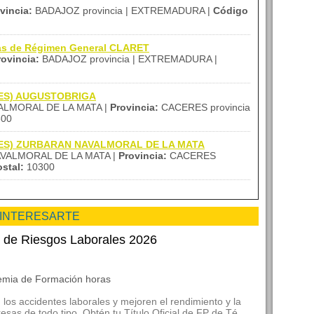
vincia:
BADAJOZ provincia | EXTREMADURA |
Código
zas de Régimen General CLARET
rovincia:
BADAJOZ provincia | EXTREMADURA |
 (IES) AUGUSTOBRIGA
LMORAL DE LA MATA |
Provincia:
CACERES provincia
00
a (IES) ZURBARAN NAVALMORAL DE LA MATA
VALMORAL DE LA MATA |
Provincia:
CACERES
stal:
10300
 INTERESARTE
n de Riesgos Laborales 2026
demia de Formación horas
 los accidentes laborales y mejoren el rendimiento y la
esas de todo tipo. Obtén tu Título Oficial de FP de Té...