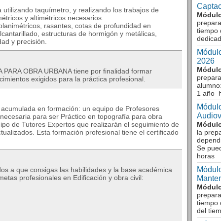
Captac
 utilizando taquímetro, y realizando los trabajos de
Módulo
tricos y altimétricos necesarios.
prepara
 planimétricos, rasantes, cotas de profundidad en
tiempo 
cantarillado, estructuras de hormigón y metálicas,
dedicad
dad y precisión.
Módulo
2026
Módulo
PARA OBRA URBANA tiene por finalidad formar
prepara
imientos exigidos para la práctica profesional.
alumno:
1 año 
Módulo
a acumulada en formación: un equipo de Profesores
Audiov
 necesaria para ser Práctico en topografía para obra
ipo de Tutores Expertos que realizarán el seguimiento de
Módulo
tualizados. Esta formación profesional tiene el certificado
la prep
dependi
Se pue
horas
Módulo
os a que consigas las habilidades y la base académica
tas profesionales en Edificación y obra civil:
Manten
Módulo
prepara
tiempo 
del tie