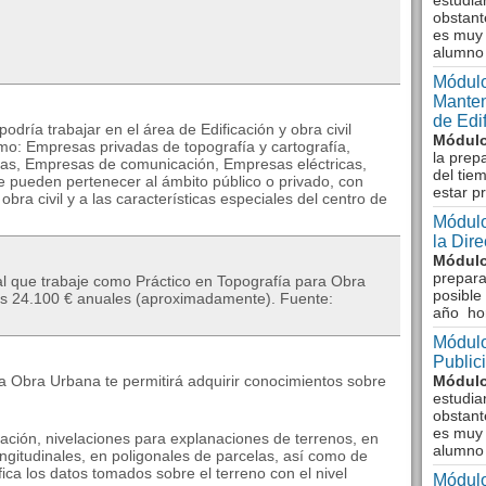
estudia
obstant
es muy 
alumno
Módulo
Manten
de Edi
dría trabajar en el área de Edificación y obra civil
Módulo
omo: Empresas privadas de topografía y cartografía,
la prep
ras, Empresas de comunicación, Empresas eléctricas,
del tie
 pueden pertenecer al ámbito público o privado, con
estar p
bra civil y a las características especiales del centro de
Módulo
la Dir
Módulo
prepara
al que trabaje como Práctico en Topografía para Obra
posible
los 24.100 € anuales (aproximadamente). Fuente:
año ho
Módulo
Public
a Obra Urbana te permitirá adquirir conocimientos sobre
Módulo
estudia
obstant
es muy 
cación, nivelaciones para explanaciones de terrenos, en
alumno
ongitudinales, en poligonales de parcelas, así como de
ica los datos tomados sobre el terreno con el nivel
Módulo