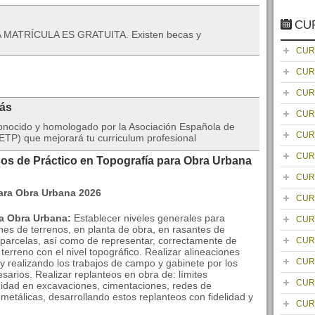
CU
A MATRÍCULA ES GRATUITA. Existen becas y
CUR
CUR
CUR
rás
CUR
onocido y homologado por la Asociación Española de
CUR
TP) que mejorará tu curriculum profesional
CUR
sos de Práctico en Topografía para Obra Urbana
CUR
CUR
ra Obra Urbana:
Establecer niveles generales para
CUR
ones de terrenos, en planta de obra, en rasantes de
e parcelas, así como de representar, correctamente de
CUR
terreno con el nivel topográfico. Realizar alineaciones
CUR
 y realizando los trabajos de campo y gabinete por los
sarios. Realizar replanteos en obra de: límites
CUR
ndidad en excavaciones, cimentaciones, redes de
 metálicas, desarrollando estos replanteos con fidelidad y
CUR