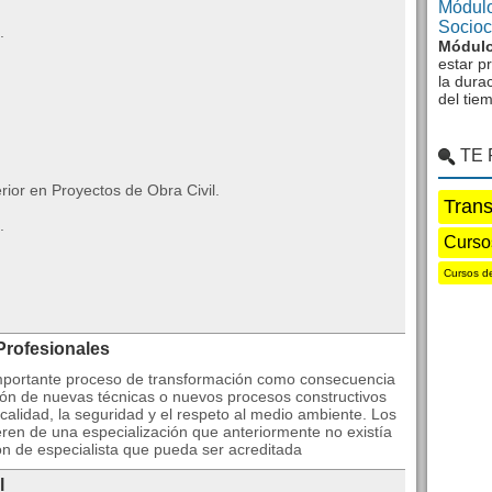
Módulo
Sociocu
.
Módulo
estar p
la dura
del tie
TE
ior en Proyectos de Obra Civil.
Trans
.
Curso
Cursos d
Profesionales
 importante proceso de transformación como consecuencia
cción de nuevas técnicas o nuevos procesos constructivos
calidad, la seguridad y el respeto al medio ambiente. Los
en de una especialización que anteriormente no existía
ón de especialista que pueda ser acreditada
l