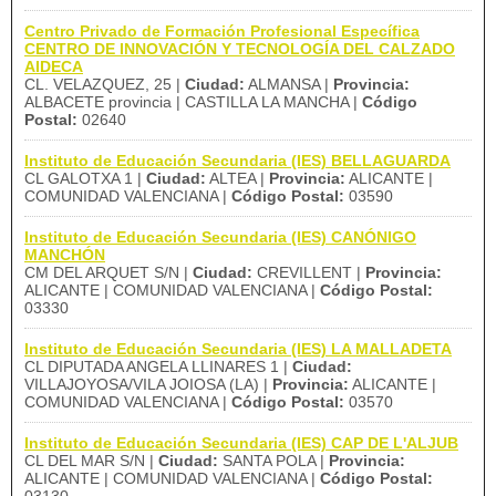
Centro Privado de Formación Profesional Específica
CENTRO DE INNOVACIÓN Y TECNOLOGÍA DEL CALZADO
AIDECA
CL. VELAZQUEZ, 25 |
Ciudad:
ALMANSA |
Provincia:
ALBACETE provincia | CASTILLA LA MANCHA |
Código
Postal:
02640
Instituto de Educación Secundaria (IES) BELLAGUARDA
CL GALOTXA 1 |
Ciudad:
ALTEA |
Provincia:
ALICANTE |
COMUNIDAD VALENCIANA |
Código Postal:
03590
Instituto de Educación Secundaria (IES) CANÓNIGO
MANCHÓN
CM DEL ARQUET S/N |
Ciudad:
CREVILLENT |
Provincia:
ALICANTE | COMUNIDAD VALENCIANA |
Código Postal:
03330
Instituto de Educación Secundaria (IES) LA MALLADETA
CL DIPUTADA ANGELA LLINARES 1 |
Ciudad:
VILLAJOYOSA/VILA JOIOSA (LA) |
Provincia:
ALICANTE |
COMUNIDAD VALENCIANA |
Código Postal:
03570
Instituto de Educación Secundaria (IES) CAP DE L'ALJUB
CL DEL MAR S/N |
Ciudad:
SANTA POLA |
Provincia:
ALICANTE | COMUNIDAD VALENCIANA |
Código Postal: