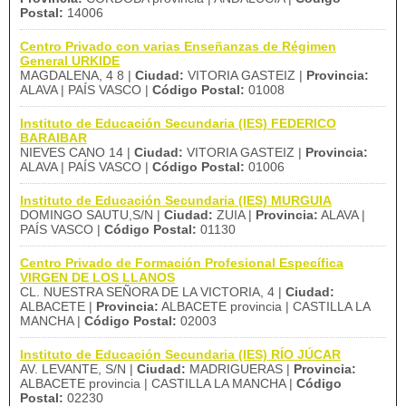
Postal:
14006
Centro Privado con varias Enseñanzas de Régimen
General URKIDE
MAGDALENA, 4 8 |
Ciudad:
VITORIA GASTEIZ |
Provincia:
ALAVA | PAÍS VASCO |
Código Postal:
01008
Instituto de Educación Secundaria (IES) FEDERICO
BARAIBAR
NIEVES CANO 14 |
Ciudad:
VITORIA GASTEIZ |
Provincia:
ALAVA | PAÍS VASCO |
Código Postal:
01006
Instituto de Educación Secundaria (IES) MURGUIA
DOMINGO SAUTU,S/N |
Ciudad:
ZUIA |
Provincia:
ALAVA |
PAÍS VASCO |
Código Postal:
01130
Centro Privado de Formación Profesional Específica
VIRGEN DE LOS LLANOS
CL. NUESTRA SEÑORA DE LA VICTORIA, 4 |
Ciudad:
ALBACETE |
Provincia:
ALBACETE provincia | CASTILLA LA
MANCHA |
Código Postal:
02003
Instituto de Educación Secundaria (IES) RÍO JÚCAR
AV. LEVANTE, S/N |
Ciudad:
MADRIGUERAS |
Provincia:
ALBACETE provincia | CASTILLA LA MANCHA |
Código
Postal:
02230