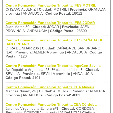
Centro Formación Fundación Tripartita IFES MOTRIL
C/ ISAAC ALBENIZ |
Ciudad:
MOTRIL |
Provincia:
GRANADA
provincia | ANDALUCÍA |
Código Postal:
18012
Centro Formación Fundación Tripartita IFES JODAR
Juan Martin 30 |
Ciudad:
JODAR |
Provincia:
JAEN
PROVINCIA | ANDALUCÍA |
Código Postal:
23500
Centro Formación Fundación Tripartita IFES CAÑADA DE
SAN URBANO
CTRA DE NIJAR 206 |
Ciudad:
CAÑADA DE SAN URBANO
(LA) |
Provincia:
ALMERIA provincia | ANDALUCÍA |
Código
Postal:
4120
Centro Formación Fundación Tripartita IngeCon Sevilla
Av. República Argentina, 25; 3ª planta, módulo 3 |
Ciudad:
SEVILLA |
Provincia:
SEVILLA provincia | ANDALUCÍA |
Código Postal:
41011
Centro Formación Fundación Tripartita CEA Almería
Méndez Núñez, 24 |
Ciudad:
ALMERIA |
Provincia:
ALMERIA
provincia | ANDALUCÍA |
Código Postal:
4001
Centro Formación Fundación Tripartita CEA Córdoba
Jardines Virgen de la Estrella nº1 |
Ciudad:
CORDOBA |
Provincia:
CORDOBA provincia | ANDALUCÍA |
Código