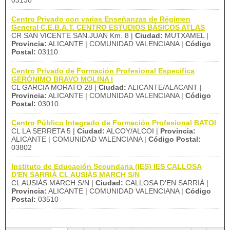
03130
Centro Privado con varias Enseñanzas de Régimen
General C.E.B.A.T. CENTRO ESTUDIOS BÁSICOS ATLAS
CR SAN VICENTE SAN.JUAN Km. 8 |
Ciudad:
MUTXAMEL |
Provincia:
ALICANTE | COMUNIDAD VALENCIANA |
Código
Postal:
03110
Centro Privado de Formación Profesional Específica
GERÓNIMO BRAVO MOLINA I
CL GARCIA MORATO 28 |
Ciudad:
ALICANTE/ALACANT |
Provincia:
ALICANTE | COMUNIDAD VALENCIANA |
Código
Postal:
03010
Centro Público Integrado de Formación Profesional BATOI
CL LA SERRETA 5 |
Ciudad:
ALCOY/ALCOI |
Provincia:
ALICANTE | COMUNIDAD VALENCIANA |
Código Postal:
03802
Instituto de Educación Secundaria (IES) IES CALLOSA
D'EN SARRIÀ CL AUSIÀS MARCH S/N
CL AUSIÀS MARCH S/N |
Ciudad:
CALLOSA D'EN SARRIÀ |
Provincia:
ALICANTE | COMUNIDAD VALENCIANA |
Código
Postal:
03510