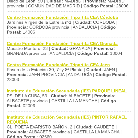
Diego de León, 50 |
Ciudad:
MADRID |
Provincia:
MADRID
provincia | COMUNIDAD DE MADRID |
Código Postal:
28006
Centro Formación Fundación Tripartita CEA Córdoba
Jardines Virgen de la Estrella nº1 |
Ciudad:
CORDOBA |
Provincia:
CORDOBA provincia | ANDALUCÍA |
Código
Postal:
14006
Centro Formación Fundación Tripartita CEA Granada
Maestro Montero, 23 |
Ciudad:
GRANADA |
Provincia:
GRANADA provincia | ANDALUCÍA |
Código Postal:
18004
Centro Formación Fundación Tripartita CEA Jaén
Paseo de la Estación 30, 7ª y 8ª Planta |
Ciudad:
JAEN |
Provincia:
JAEN PROVINCIA | ANDALUCÍA |
Código Postal:
23003
Instituto de Educación Secundaria (IES) PARQUE LINEAL
PS. DE LA CUBA, 53 |
Ciudad:
ALBACETE |
Provincia:
ALBACETE provincia | CASTILLA LA MANCHA |
Código
Postal:
02006
Instituto de Educación Secundaria (IES) PINTOR RAFAEL
REQUENA
CL. POETA EVARISTO BAÑON, 2 |
Ciudad:
CAUDETE |
Provincia:
ALBACETE provincia | CASTILLA LA MANCHA |
Código Postal:
02660