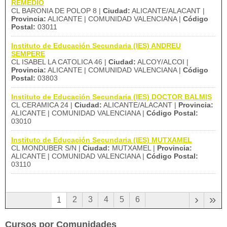
REMEDIO
CL BARONIA DE POLOP 8 |
Ciudad:
ALICANTE/ALACANT |
Provincia:
ALICANTE | COMUNIDAD VALENCIANA |
Código
Postal:
03011
Instituto de Educación Secundaria (IES) ANDREU
SEMPERE
CL ISABEL LA CATOLICA 46 |
Ciudad:
ALCOY/ALCOI |
Provincia:
ALICANTE | COMUNIDAD VALENCIANA |
Código
Postal:
03803
Instituto de Educación Secundaria (IES) DOCTOR BALMIS
CL CERAMICA 24 |
Ciudad:
ALICANTE/ALACANT |
Provincia:
ALICANTE | COMUNIDAD VALENCIANA |
Código Postal:
03010
Instituto de Educación Secundaria (IES) MUTXAMEL
CL MONDUBER S/N |
Ciudad:
MUTXAMEL |
Provincia:
ALICANTE | COMUNIDAD VALENCIANA |
Código Postal:
03110
›
»
2
3
4
5
6
1
Cursos por Comunidades