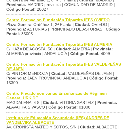
Condesa de Venadito 1, 8ª y 9ª Planta |
Ciudad:
MADRID |
Provincia:
MADRID provincia | COMUNIDAD DE MADRID |
Código Postal:
28027
Centro Formación Fundación Tripartita IFES OVIEDO
Plaza General Ordóñez 1, 2ª Planta |
Ciudad:
OVIEDO |
Provincia:
ASTURIAS | PRINCIPADO DE ASTURIAS |
Código
Postal:
33005
Centro Formación Fundación Tripartita IFES ALMERIA
C/ HAZA DE ACOSTA, 50 |
Ciudad:
ALMERIA |
Provincia:
ALMERIA provincia | ANDALUCÍA |
Código Postal:
4009
Centro Formación Fundación Tripartita IFES VALDEPEÑAS
DE JAEN
C/ PINTOR MENDOZA |
Ciudad:
VALDEPEÑAS DE JAEN |
Provincia:
JAEN PROVINCIA | ANDALUCÍA |
Código Postal:
13300
Centro Privado con varias Enseñanzas de Régimen
General URKIDE
MAGDALENA, 4 8 |
Ciudad:
VITORIA GASTEIZ |
Provincia:
ALAVA | PAÍS VASCO |
Código Postal:
01008
Instituto de Educación Secundaria (IES) ANDRÉS DE
VANDELVIRA ALBACETE
AV. CRONISTA MATEO Y SOTOS, S/N |
Ciudad:
ALBACETE |