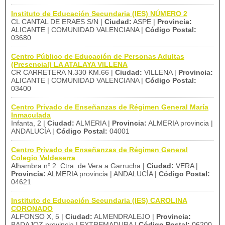
Instituto de Educación Secundaria (IES) NÚMERO 2
CL CANTAL DE ERAES S/N |
Ciudad:
ASPE |
Provincia:
ALICANTE | COMUNIDAD VALENCIANA |
Código Postal:
03680
Centro Público de Educación de Personas Adultas
(Presencial) LA ATALAYA VILLENA
CR CARRETERA N.330 KM.66 |
Ciudad:
VILLENA |
Provincia:
ALICANTE | COMUNIDAD VALENCIANA |
Código Postal:
03400
Centro Privado de Enseñanzas de Régimen General María
Inmaculada
Infanta, 2 |
Ciudad:
ALMERIA |
Provincia:
ALMERIA provincia |
ANDALUCÍA |
Código Postal:
04001
Centro Privado de Enseñanzas de Régimen General
Colegio Valdeserra
Alhambra nº 2. Ctra. de Vera a Garrucha |
Ciudad:
VERA |
Provincia:
ALMERIA provincia | ANDALUCÍA |
Código Postal:
04621
Instituto de Educación Secundaria (IES) CAROLINA
CORONADO
ALFONSO X, 5 |
Ciudad:
ALMENDRALEJO |
Provincia:
BADAJOZ provincia | EXTREMADURA |
Código Postal:
06200