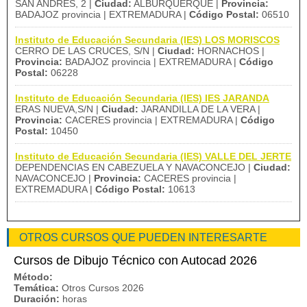
SAN ANDRES, 2 |
Ciudad:
ALBURQUERQUE |
Provincia:
BADAJOZ provincia | EXTREMADURA |
Código Postal:
06510
Instituto de Educación Secundaria (IES) LOS MORISCOS
CERRO DE LAS CRUCES, S/N |
Ciudad:
HORNACHOS |
Provincia:
BADAJOZ provincia | EXTREMADURA |
Código
Postal:
06228
Instituto de Educación Secundaria (IES) IES JARANDA
ERAS NUEVA,S/N |
Ciudad:
JARANDILLA DE LA VERA |
Provincia:
CACERES provincia | EXTREMADURA |
Código
Postal:
10450
Instituto de Educación Secundaria (IES) VALLE DEL JERTE
DEPENDENCIAS EN CABEZUELA Y NAVACONCEJO |
Ciudad:
NAVACONCEJO |
Provincia:
CACERES provincia |
EXTREMADURA |
Código Postal:
10613
OTROS CURSOS QUE PUEDEN INTERESARTE
Cursos de Dibujo Técnico con Autocad 2026
Método:
Temática:
Otros Cursos 2026
Duración:
horas