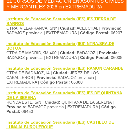
EL CURSOS DE MEDIACIÓN EN ASUNTOS CIVILES
Y MERCANTILES 2026 en EXTREMADURA
Instituto de Educación Secundaria (IES) IES TIERRA DE
BARROS
CTRA. VILLAFRANCA, SNº |
Ciudad:
ACEUCHAL |
Provincia:
BADAJOZ provincia | EXTREMADURA |
Código Postal:
06207
Instituto de Educación Secundaria (IES) NTRA.SRA.DE
BOTOA
CTRA.DE MADRID,KM 400 |
Ciudad:
BADAJOZ |
Provincia:
BADAJOZ provincia | EXTREMADURA |
Código Postal:
06008
Instituto de Educación Secundaria (IES) RAMON CARANDE
CTRA.DE BADAJOZ,14 |
Ciudad:
JEREZ DE LOS
CABALLEROS |
Provincia:
BADAJOZ provincia |
EXTREMADURA |
Código Postal:
06380
Instituto de Educación Secundaria (IES) IES DE QUINTANA
DE LA SERENA
RONDA ESTE, S/N |
Ciudad:
QUINTANA DE LA SERENA |
Provincia:
BADAJOZ provincia | EXTREMADURA |
Código
Postal:
06450
Instituto de Educación Secundaria (IES) CASTILLO DE
LUNA ALBURQUERQUE