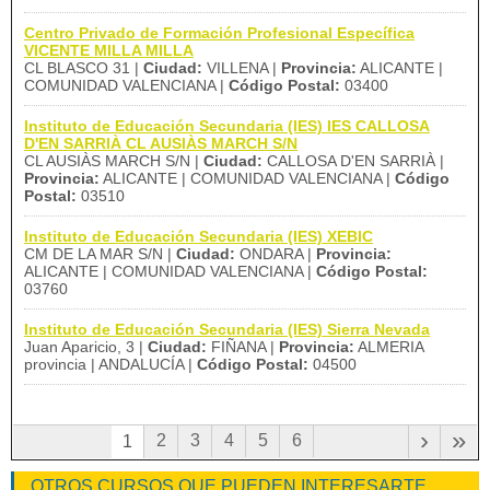
Centro Privado de Formación Profesional Específica
VICENTE MILLA MILLA
CL BLASCO 31 |
Ciudad:
VILLENA |
Provincia:
ALICANTE |
COMUNIDAD VALENCIANA |
Código Postal:
03400
Instituto de Educación Secundaria (IES) IES CALLOSA
D'EN SARRIÀ CL AUSIÀS MARCH S/N
CL AUSIÀS MARCH S/N |
Ciudad:
CALLOSA D'EN SARRIÀ |
Provincia:
ALICANTE | COMUNIDAD VALENCIANA |
Código
Postal:
03510
Instituto de Educación Secundaria (IES) XEBIC
CM DE LA MAR S/N |
Ciudad:
ONDARA |
Provincia:
ALICANTE | COMUNIDAD VALENCIANA |
Código Postal:
03760
Instituto de Educación Secundaria (IES) Sierra Nevada
Juan Aparicio, 3 |
Ciudad:
FIÑANA |
Provincia:
ALMERIA
provincia | ANDALUCÍA |
Código Postal:
04500
›
»
2
3
4
5
6
1
OTROS CURSOS QUE PUEDEN INTERESARTE