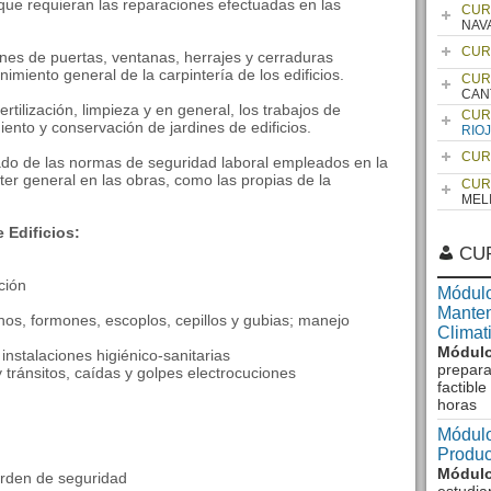
 que requieran las reparaciones efectuadas en las
CUR
NAV
CUR
ones de puertas, ventanas, herrajes y cerraduras
imiento general de la carpintería de los edificios.
CUR
CAN
rtilización, limpieza y en general, los trabajos de
CUR
ento y conservación de jardines de edificios.
RIO
CUR
uado de las normas de seguridad laboral empleados en la
cter general en las obras, como las propias de la
CUR
MEL
 Edificios:
CU
ción
Módulo
Manten
hos, formones, escoplos, cepillos y gubias; manejo
Climat
Módulo
instalaciones higiénico-sanitarias
prepara
 tránsitos, caídas y golpes electrocuciones
factibl
horas
Módulo
Produc
Módulo
orden de seguridad