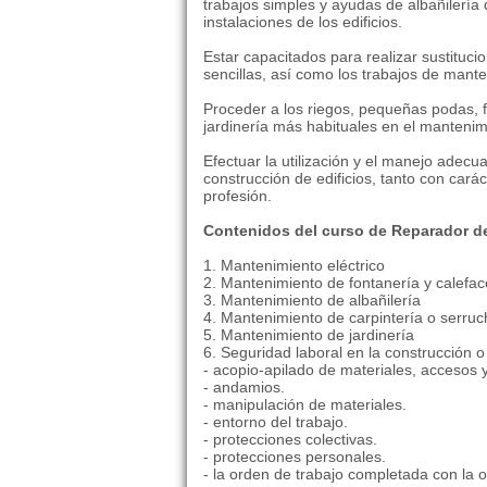
trabajos simples y ayudas de albañilería
instalaciones de los edificios.
Estar capacitados para realizar sustituci
sencillas, así como los trabajos de manten
Proceder a los riegos, pequeñas podas, fe
jardinería más habituales en el mantenimi
Efectuar la utilización y el manejo adec
construcción de edificios, tanto con cará
profesión.
Contenidos del curso de Reparador de
1. Mantenimiento eléctrico
2. Mantenimiento de fontanería y calefac
3. Mantenimiento de albañilería
4. Mantenimiento de carpintería o serruc
5. Mantenimiento de jardinería
6. Seguridad laboral en la construcción o 
- acopio-apilado de materiales, accesos y
- andamios.
- manipulación de materiales.
- entorno del trabajo.
- protecciones colectivas.
- protecciones personales.
- la orden de trabajo completada con la 