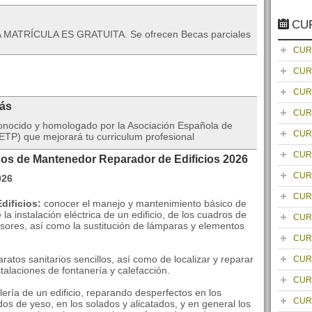
CU
 MATRÍCULA ES GRATUITA. Se ofrecen Becas parciales
CUR
CUR
CUR
rás
CUR
onocido y homologado por la Asociación Española de
CUR
TP) que mejorará tu curriculum profesional
CUR
sos de Mantenedor Reparador de Edificios 2026
CUR
CUR
dificios:
conocer el manejo y mantenimiento básico de
a instalación eléctrica de un edificio, de los cuadros de
CUR
ores, así como la sustitución de lámparas y elementos
CUR
aratos sanitarios sencillos, así como de localizar y reparar
CUR
stalaciones de fontanería y calefacción.
CUR
ería de un edificio, reparando desperfectos en los
CUR
s de yeso, en los solados y alicatados, y en general los