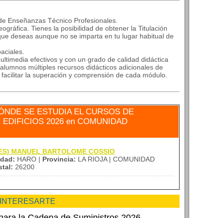
 de Enseñanzas Técnico Profesionales.
ográfica. Tienes la posibilidad de obtener la Titulación
que deseas aunque no se imparta en tu lugar habitual de
aciales.
ltimedia efectivos y con un grado de calidad didáctica
alumnos múltiples recursos didácticos adicionales de
a facilitar la superación y comprensión de cada módulo.
ÓNDE SE ESTUDIA EL CURSOS DE
DIFICIOS 2026 en COMUNIDAD
a (IES) MANUEL BARTOLOME COSSIO
udad:
HARO |
Provincia:
LA RIOJA | COMUNIDAD
tal:
26200
 INTERESARTE
para la Cadena de Suministros 2026