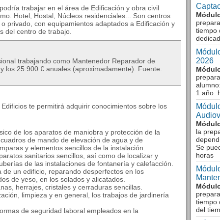
Captac
dría trabajar en el área de Edificación y obra civil
Módulo
mo: Hotel, Hostal, Núcleos residenciales... Son centros
prepara
 o privado, con equipamientos adaptados a Edificación y
tiempo 
es del centro de trabajo.
dedicad
Módulo
2026
esional trabajando como Mantenedor Reparador de
00 y los 25.900 € anuales (aproximadamente). Fuente:
Módulo
prepara
alumno:
1 año 
ificios te permitirá adquirir conocimientos sobre los
Módulo
Audiov
Módulo
la prep
sico de los aparatos de maniobra y protección de la
dependi
los cuadros de mando de elevación de agua y de
Se pue
mparas y elementos sencillos de la instalación.
horas
aparatos sanitarios sencillos, así como de localizar y
uberías de las instalaciones de fontanería y calefacción.
Módulo
a de un edificio, reparando desperfectos en los
Manten
os de yeso, en los solados y alicatados.
Módulo
nas, herrajes, cristales y cerraduras sencillas.
prepara
zación, limpieza y en general, los trabajos de jardinería
tiempo 
del tie
normas de seguridad laboral empleados en la