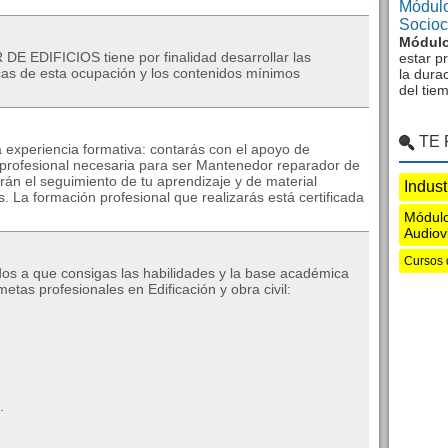
Módulo
Sociocu
Módulo
EDIFICIOS tiene por finalidad desarrollar las
estar p
icas de esta ocupación y los contenidos mí­nimos
la dura
del tie
TE
 experiencia formativa: contarás con el apoyo de
n profesional necesaria para ser Mantenedor reparador de
arán el seguimiento de tu aprendizaje y de material
Indust
. La formación profesional que realizarás está certificada
Módulo
Audiov
Cursos 
os a que consigas las habilidades y la base académica
tas profesionales en Edificación y obra civil:
.