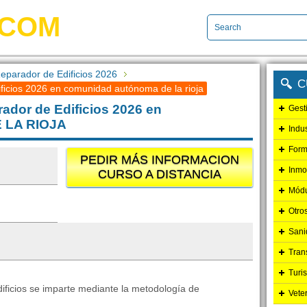
.COM
parador de Edificios 2026
C
icios 2026 en comunidad autónoma de la rioja
dor de Edificios 2026 en
Gest
 LA RIOJA
Indu
Form
PEDIR MÁS INFORMACION
Inmo
CURSO A DISTANCIA
Módu
Otro
Sani
Tran
Turi
ficios se imparte mediante la metodología de
Vete