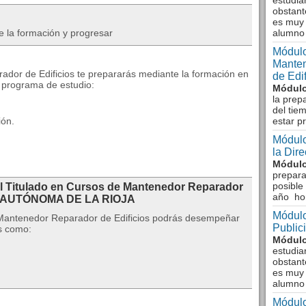
estudia
obstant
es muy 
e la formación y progresar
alumno
Módulo
Manten
ador de Edificios te prepararás mediante la formación en
de Edi
 programa de estudio:
Módulo
la prep
del tie
ión.
estar p
Módulo
la Dir
Módulo
prepara
posible
al Titulado en Cursos de Mantenedor Reparador
año ho
D AUTÓNOMA DE LA RIOJA
Módulo
 Mantenedor Reparador de Edificios podrás desempeñar
Public
es como:
Módulo
estudia
obstant
es muy 
alumno
Módulo