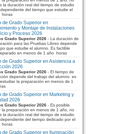
r la preparación en menos de 1 año, no
e la duración real del tiempo de estudio
dependiente del tiempo que estudie el
 horas
 de Grado Superior en
imiento y Montaje de Instalaciones
ficio y Proceso 2026
s Grado Superior 2026
- La duración de
aración para las Pruebas Libres depende
mpo que estudie el alumno. Es factible
reparado en menos de 1 año horas
 de Grado Superior en Asistencia a
ección 2026
s Grado Superior 2026
- El tiempo de
ción depende del trabajo del alumno: es
 estudiar la preparación en menos de 1
ras
 de Grado Superior en Marketing y
idad 2026
s Grado Superior 2026
- Es posible
r la preparación en menos de 1 año, no
e la duración real del tiempo de estudio
dependiente del tiempo dedicado por el
 horas
 de Grado Superior en Iluminación