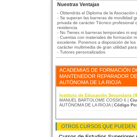
Nuestras Ventajas
- Obtendrás el Diploma de la Asociación
- Se superan las barreras de movilidad ge
privada de carácter Técnico profesional 
residencia.
- No Tienes ni barreras temporales ni esp
- Cuentas con materiales de formación mu
excelente. Ponemos a disposición de los 
carácter multimedia de gran utilidad par
- Tutores personalizados.
ACADEMIAS DE FORMACIÓN D
MANTENEDOR REPARADOR DE E
AUTÓNOMA DE LA RIOJA
Instituto de Educación Secundari
MANUEL BARTOLOME COSSIO 6 |
Ci
AUTÓNOMA DE LA RIOJA |
Código Pos
OTROS CURSOS QUE PUEDEN
Cursos de Estudios Superiores 