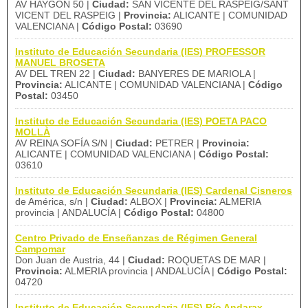
AV HAYGÓN 50 |
Ciudad:
SAN VICENTE DEL RASPEIG/SANT
VICENT DEL RASPEIG |
Provincia:
ALICANTE | COMUNIDAD
VALENCIANA |
Código Postal:
03690
Instituto de Educación Secundaria (IES) PROFESSOR
MANUEL BROSETA
AV DEL TREN 22 |
Ciudad:
BANYERES DE MARIOLA |
Provincia:
ALICANTE | COMUNIDAD VALENCIANA |
Código
Postal:
03450
Instituto de Educación Secundaria (IES) POETA PACO
MOLLÀ
AV REINA SOFÍA S/N |
Ciudad:
PETRER |
Provincia:
ALICANTE | COMUNIDAD VALENCIANA |
Código Postal:
03610
Instituto de Educación Secundaria (IES) Cardenal Cisneros
de América, s/n |
Ciudad:
ALBOX |
Provincia:
ALMERIA
provincia | ANDALUCÍA |
Código Postal:
04800
Centro Privado de Enseñanzas de Régimen General
Campomar
Don Juan de Austria, 44 |
Ciudad:
ROQUETAS DE MAR |
Provincia:
ALMERIA provincia | ANDALUCÍA |
Código Postal:
04720
Instituto de Educación Secundaria (IES) Río Andarax