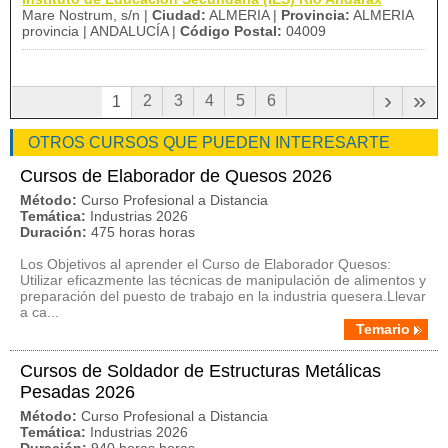
Mare Nostrum, s/n |
Ciudad:
ALMERIA |
Provincia:
ALMERIA
provincia | ANDALUCÍA |
Código Postal:
04009
›
»
2
3
4
5
6
1
OTROS CURSOS QUE PUEDEN INTERESARTE
Cursos de Elaborador de Quesos 2026
Método:
Curso Profesional a Distancia
Temática:
Industrias 2026
Duración:
475 horas horas
Los Objetivos al aprender el Curso de Elaborador Quesos:
Utilizar eficazmente las técnicas de manipulación de alimentos y
preparación del puesto de trabajo en la industria quesera.Llevar
a ca...
Temario
Cursos de Soldador de Estructuras Metálicas
Pesadas 2026
Método:
Curso Profesional a Distancia
Temática:
Industrias 2026