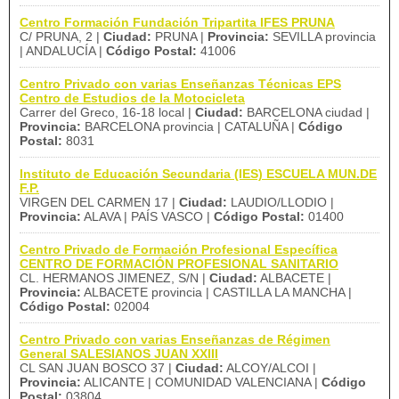
Centro Formación Fundación Tripartita IFES PRUNA
C/ PRUNA, 2 |
Ciudad:
PRUNA |
Provincia:
SEVILLA provincia
| ANDALUCÍA |
Código Postal:
41006
Centro Privado con varias Enseñanzas Técnicas EPS
Centro de Estudios de la Motocicleta
Carrer del Greco, 16-18 local |
Ciudad:
BARCELONA ciudad |
Provincia:
BARCELONA provincia | CATALUÑA |
Código
Postal:
8031
Instituto de Educación Secundaria (IES) ESCUELA MUN.DE
F.P.
VIRGEN DEL CARMEN 17 |
Ciudad:
LAUDIO/LLODIO |
Provincia:
ALAVA | PAÍS VASCO |
Código Postal:
01400
Centro Privado de Formación Profesional Específica
CENTRO DE FORMACIÓN PROFESIONAL SANITARIO
CL. HERMANOS JIMENEZ, S/N |
Ciudad:
ALBACETE |
Provincia:
ALBACETE provincia | CASTILLA LA MANCHA |
Código Postal:
02004
Centro Privado con varias Enseñanzas de Régimen
General SALESIANOS JUAN XXIII
CL SAN JUAN BOSCO 37 |
Ciudad:
ALCOY/ALCOI |
Provincia:
ALICANTE | COMUNIDAD VALENCIANA |
Código
Postal:
03804