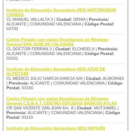
Instituto de Educación Secundaria (IES) HISTORIADOR
CHABAS
CL MANUEL VALLALTA 3 |
Ciudad:
DENIA |
Provincia:
ALICANTE | COMUNIDAD VALENCIANA |
Código Postal:
03700
Centro Privado con varias Enseñanzas de Régimen
General SAN JOSÉ DE CALASANZ
CL DOCTOR FERRAN 2 |
Ciudad:
ELCHE/ELX |
Provincia:
ALICANTE | COMUNIDAD VALENCIANA |
Código Postal:
03201
Instituto de Educación Secundaria (IES) AZUD DE
ALFEITAMI
CL MEDICO JULIO GARCIA GARCIA S/N |
Ciudad:
ALMORADI
|
Provincia:
ALICANTE | COMUNIDAD VALENCIANA |
Código
Postal:
03160
Centro Privado con varias Enseñanzas de Régimen
General C.E.B.A.T. CENTRO ESTUDIOS BÁSICOS ATLAS
CR SAN VICENTE SAN.JUAN Km. 8 |
Ciudad:
MUTXAMEL |
Provincia:
ALICANTE | COMUNIDAD VALENCIANA |
Código
Postal:
03110
Instituto de Educación Secundaria (IES) HAYGÓN