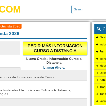
.COM
ctricista 2026
C
ista 2026
Gest
Indu
PEDIR MÁS INFORMACION
CURSO A DISTANCIA
Form
Llama Gratis: información Curso a
Inmo
Distancia
Módu
Llamar Ahora
Otro
de horas de formación de este Curso
Sani
Tran
 Instalador Electricista es Online y A Distancia,
ogías.
Turi
Vete