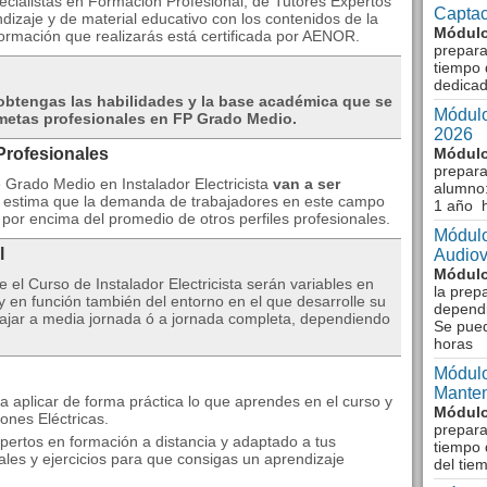
ecialistas en Formación Profesional, de Tutores Expertos
Captac
dizaje y de material educativo con los contenidos de la
Módulo
ormación que realizarás está certificada por AENOR.
prepara
tiempo 
dedicad
obtengas las habilidades y la base académica que se
Módulo
metas profesionales en FP Grado Medio.
2026
Profesionales
Módulo
prepara
 Grado Medio en Instalador Electricista
van a ser
alumno:
 estima que la demanda de trabajadores en este campo
1 año 
por encima del promedio de otros perfiles profesionales.
Módulo
l
Audiov
Módulo
e el Curso de Instalador Electricista serán variables en
la prep
y en función también del entorno en el que desarrolle su
dependi
abajar a media jornada ó a jornada completa, dependiendo
Se pue
horas
Módulo
Manten
a aplicar de forma práctica lo que aprendes en el curso y
Módulo
iones Eléctricas.
prepara
ertos en formación a distancia y adaptado a tus
tiempo 
es y ejercicios para que consigas un aprendizaje
del tie