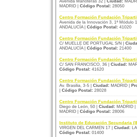
Avenida Manoteras 32 |
Ciudad:
MADRI
MADRID |
Código Postal:
28050
Centro Formación Fundación Tripartit
Avenida de la Innovación 3, 1ª Módulo 
ANDALUCÍA |
Código Postal:
41020
Centro Formación Fundación Tripar
C/ MUELLE DE PORTUGAL S/N |
Ciud
ANDALUCÍA |
Código Postal:
21400
Centro Formación Fundación Tripar
C/ SAN FRANCISCO, 36 |
Ciudad:
MAR
Código Postal:
41620
Centro Formación Fundación Tripart
Av. Brasilia, 3-5 |
Ciudad:
MADRID |
Pr
|
Código Postal:
28028
Centro Formación Fundación Tripart
Diego de León, 50 |
Ciudad:
MADRID |
MADRID |
Código Postal:
28006
Instituto de Educación Secundaria (
VIRGEN DEL CARMEN 17 |
Ciudad:
LA
Código Postal:
01400