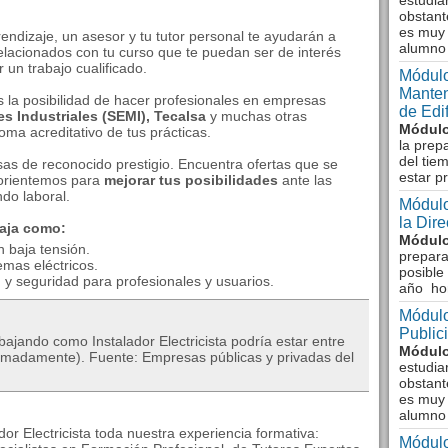
estudia
obstant
es muy 
endizaje, un asesor y tu tutor personal te ayudarán a
alumno
relacionados con tu curso que te puedan ser de interés
 un trabajo cualificado.
Módulo
Manten
rás la posibilidad de hacer profesionales en empresas
de Edi
 Industriales (SEMI), Tecalsa
y muchas otras
Módulo
oma acreditativo de tus prácticas.
la prep
del tie
s de reconocido prestigio. Encuentra ofertas que se
estar p
 orientemos para
mejorar tus posibilidades
ante las
do laboral.
Módulo
la Dir
baja como:
Módulo
n baja tensión.
prepara
mas eléctricos.
posible
y seguridad para profesionales y usuarios.
año ho
Módulo
Public
bajando como Instalador Electricista podría estar entre
Módulo
ximadamente). Fuente: Empresas públicas y privadas del
estudia
obstant
es muy 
alumno
or Electricista toda nuestra experiencia formativa:
Módulo