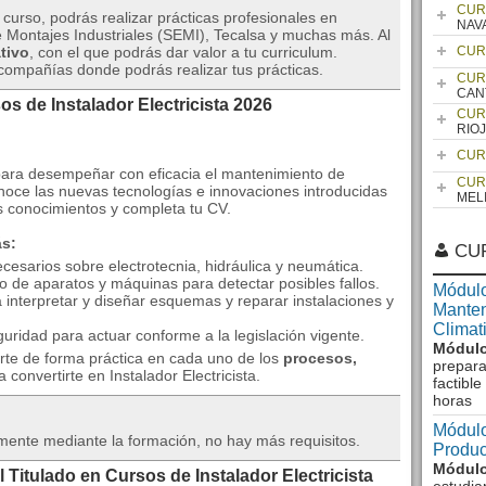
CUR
curso, podrás realizar prácticas profesionales en
NAV
Montajes Industriales (SEMI), Tecalsa y muchas más. Al
tivo
, con el que podrás dar valor a tu curriculum.
CUR
compañías donde podrás realizar tus prácticas.
CUR
CAN
s de Instalador Electricista 2026
CUR
RIO
CUR
para desempeñar con eficacia el mantenimiento de
CUR
onoce las nuevas tecnologías e innovaciones introducidas
MEL
tus conocimientos y completa tu CV.
ás:
CU
esarios sobre electrotecnia, hidráulica y neumática.
 de aparatos y máquinas para detectar posibles fallos.
Módulo
interpretar y diseñar esquemas y reparar instalaciones y
Manten
Climat
ridad para actuar conforme a la legislación vigente.
Módulo
rte de forma práctica en cada uno de los
procesos,
prepara
 convertirte en Instalador Electricista.
factibl
horas
Módulo
ente mediante la formación, no hay más requisitos.
Produc
Módulo
 Titulado en Cursos de Instalador Electricista