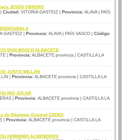
ndaria JESÚS OBRERO
 |
Ciudad:
VITORIA GASTEIZ |
Provincia:
ALAVA | PAÍS
l MENDIZABALA
A GASTEIZ |
Provincia:
ALAVA | PAÍS VASCO |
Código
 (IES) DON BOSCO ALBACETE
TE |
Provincia:
ALBACETE provincia | CASTILLA LA
(IES) JUSTO MILLÁN
LIN |
Provincia:
ALBACETE provincia | CASTILLA LA
IES) RÍO JÚCAR
ERAS |
Provincia:
ALBACETE provincia | CASTILLA LA
zas de Régimen General CEDES
E |
Provincia:
ALBACETE provincia | CASTILLA LA
 (IES) HERMINIO ALMENDROS