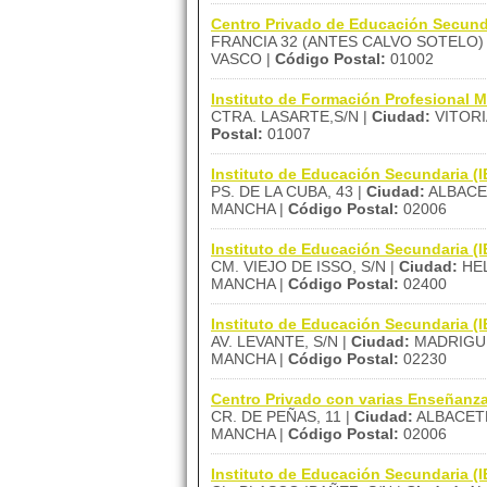
Centro Privado de Educación Secu
FRANCIA 32 (ANTES CALVO SOTELO)
VASCO |
Código Postal:
01002
Instituto de Formación Profesiona
CTRA. LASARTE,S/N |
Ciudad:
VITORI
Postal:
01007
Instituto de Educación Secundaria
PS. DE LA CUBA, 43 |
Ciudad:
ALBACE
MANCHA |
Código Postal:
02006
Instituto de Educación Secundaria 
CM. VIEJO DE ISSO, S/N |
Ciudad:
HEL
MANCHA |
Código Postal:
02400
Instituto de Educación Secundaria (
AV. LEVANTE, S/N |
Ciudad:
MADRIGU
MANCHA |
Código Postal:
02230
Centro Privado con varias Enseñan
CR. DE PEÑAS, 11 |
Ciudad:
ALBACET
MANCHA |
Código Postal:
02006
Instituto de Educación Secundaria