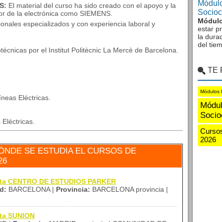
Módulo
S:
El material del curso ha sido creado con el apoyo y la
Sociocu
tor de la electrónica como SIEMENS.
Módulo
ionales especializados y con experiencia laboral y
estar p
la dura
del tie
técnicas por el Institut Politècnic La Mercè de Barcelona.
TE
Módulos 
íneas Eléctricas.
Módul
Socio
Eléctricas.
Cursos
2026
ÓNDE SE ESTUDIA EL CURSOS DE
26
rtita CENTRO DE ESTUDIOS PARKER
d:
BARCELONA |
Provincia:
BARCELONA provincia |
ita SUNION