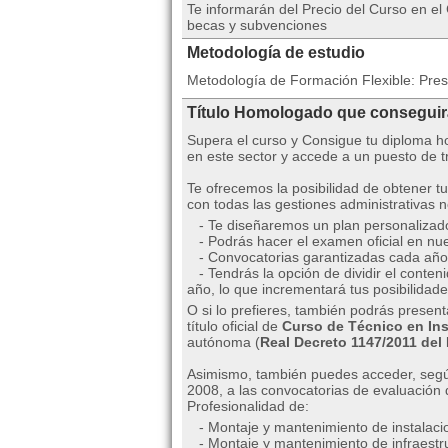
Te informarán del Precio del Curso en el
becas y subvenciones
Metodología de estudio
Metodología de Formación Flexible: Prese
Título Homologado que consegui
Supera el curso y Consigue tu diploma
en este sector y accede a un puesto de t
Te ofrecemos la posibilidad de obtener tu 
con todas las gestiones administrativas
- Te diseñaremos un plan personalizado 
- Podrás hacer el examen oficial en nue
- Convocatorias garantizadas cada año
- Tendrás la opción de dividir el conten
año, lo que incrementará tus posibilidade
O si lo prefieres, también podrás present
título oficial de
Curso de Técnico en Ins
autónoma (
Real Decreto 1147/2011 del
Asimismo, también puedes acceder, según
2008, a las convocatorias de evaluación 
Profesionalidad de:
- Montaje y mantenimiento de instalacio
- Montaje y mantenimiento de infraestru