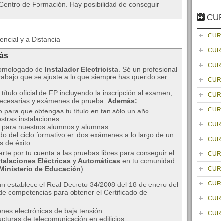
 Centro de Formación. Hay posibilidad de conseguir
CU
CUR
ncial y a Distancia
CUR
rás
CUR
 homologado de
Instalador Electricista
. Sé un profesional
rabajo que se ajuste a lo que siempre has querido ser.
CUR
título oficial de FP incluyendo la inscripción al examen,
CUR
 necesarias y exámenes de prueba.
Además:
CUR
para que obtengas tu título en tan sólo un año.
stras instalaciones.
CUR
 para nuestros alumnos y alumnas.
ido del ciclo formativo en dos exámenes a lo largo de un
CUR
s de éxito.
arte por tu cuenta a las pruebas libres para conseguir el
CUR
talaciones Eléctricas y Automáticas
en tu comunidad
 Ministerio de Educación
).
CUR
CUR
 establece el Real Decreto 34/2008 del 18 de enero del
de competencias para obtener el Certificado de
CUR
nes electrónicas de baja tensión.
CUR
cturas de telecomunicación en edificios.