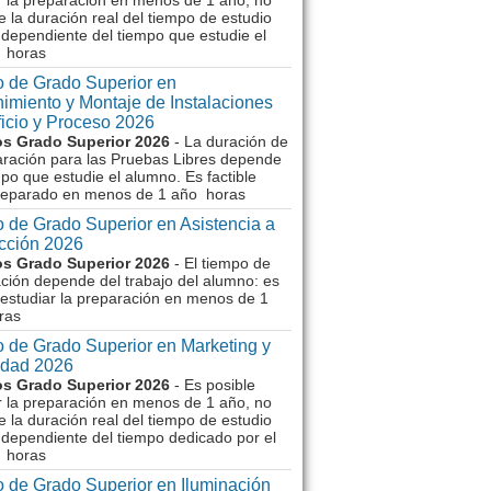
r la preparación en menos de 1 año, no
e la duración real del tiempo de estudio
dependiente del tiempo que estudie el
 horas
 de Grado Superior en
imiento y Montaje de Instalaciones
ficio y Proceso 2026
s Grado Superior 2026
- La duración de
aración para las Pruebas Libres depende
mpo que estudie el alumno. Es factible
reparado en menos de 1 año horas
 de Grado Superior en Asistencia a
ección 2026
s Grado Superior 2026
- El tiempo de
ción depende del trabajo del alumno: es
 estudiar la preparación en menos de 1
ras
 de Grado Superior en Marketing y
idad 2026
s Grado Superior 2026
- Es posible
r la preparación en menos de 1 año, no
e la duración real del tiempo de estudio
dependiente del tiempo dedicado por el
 horas
 de Grado Superior en Iluminación