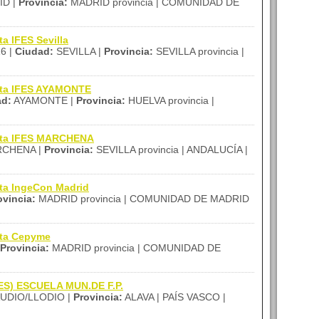
D |
Provincia:
MADRID provincia | COMUNIDAD DE
a IFES Sevilla
16 |
Ciudad:
SEVILLA |
Provincia:
SEVILLA provincia |
tita IFES AYAMONTE
ad:
AYAMONTE |
Provincia:
HUELVA provincia |
tita IFES MARCHENA
CHENA |
Provincia:
SEVILLA provincia | ANDALUCÍA |
ita IngeCon Madrid
ovincia:
MADRID provincia | COMUNIDAD DE MADRID
ita Cepyme
Provincia:
MADRID provincia | COMUNIDAD DE
IES) ESCUELA MUN.DE F.P.
UDIO/LLODIO |
Provincia:
ALAVA | PAÍS VASCO |