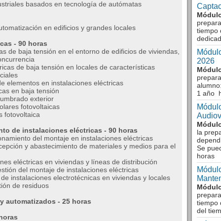
striales basados en tecnología de autómatas
Captac
Módulo
prepara
tomatización en edificios y grandes locales
tiempo 
dedicad
cas - 90 horas
as de baja tensión en el entorno de edificios de viviendas,
Módulo
concurrencia
2026
icas de baja tensión en locales de características
Módulo
ciales
prepara
e elementos en instalaciones eléctricas
alumno:
cas en baja tensión
1 año 
lumbrado exterior
olares fotovoltaicas
Módulo
 fotovoltaica
Audiov
Módulo
to de instalaciones eléctricas - 90 horas
la prep
namiento del montaje en instalaciones eléctricas
dependi
ecepción y abastecimiento de materiales y medios para el
Se pue
horas
nes eléctricas en viviendas y líneas de distribución
Módulo
tión del montaje de instalaciones eléctricas
de instalaciones electrotécnicas en viviendas y locales
Manten
tión de residuos
Módulo
prepara
 y automatizados - 25 horas
tiempo 
del tie
 horas