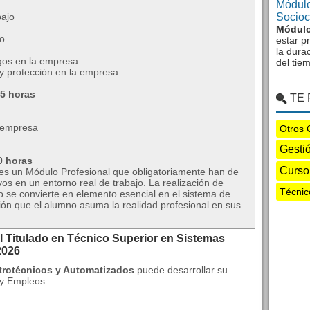
Módulo
bajo
Sociocu
Módulo
o
estar p
la dura
sgos en la empresa
del tie
y protección en la empresa
35 horas
TE
 empresa
Otros 
Gesti
0 horas
Curso
s un Módulo Profesional que obligatoriamente han de
os en un entorno real de trabajo. La realización de
Técnic
jo se convierte en elemento esencial en el sistema de
ión que el alumno asuma la realidad profesional en sus
l Titulado en Técnico Superior en Sistemas
2026
trotécnicos y Automatizados
puede desarrollar su
 y Empleos: