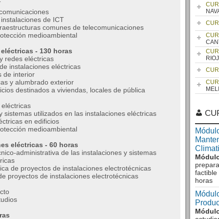
T
CUR
lecomunicaciones
NAV
 instalaciones de ICT
CUR
fraestructuras comunes de telecomunicaciones
rotección medioambiental
CUR
CAN
eléctricas - 130 horas
CUR
y redes eléctricas
RIO
e instalaciones eléctricas
CUR
 de interior
as y alumbrado exterior
CUR
MEL
icios destinados a viviendas, locales de pública
eléctricas
CU
istemas utilizados en las instalaciones eléctricas
ctricas en edificios
rotección medioambiental
Módulo
Manten
s eléctricas - 60 horas
Climat
nico-administrativa de las instalaciones y sistemas
Módulo
ricas
prepara
ca de proyectos de instalaciones electrotécnicas
factibl
e proyectos de instalaciones electrotécnicas
horas
cto
Módulo
tudios
Produc
Módulo
ras