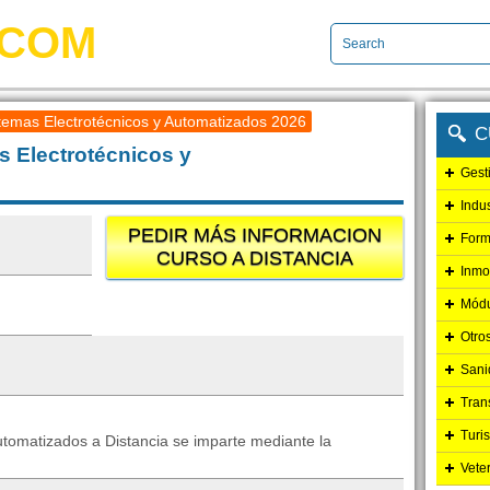
.COM
temas Electrotécnicos y Automatizados 2026
C
s Electrotécnicos y
Gest
Indu
PEDIR MÁS INFORMACION
Form
CURSO A DISTANCIA
Inmo
Módu
Otro
Sani
Tran
Turi
utomatizados a Distancia se imparte mediante la
Vete