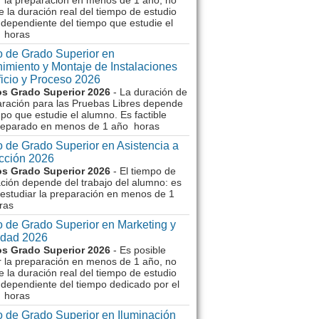
r la preparación en menos de 1 año, no
e la duración real del tiempo de estudio
dependiente del tiempo que estudie el
 horas
 de Grado Superior en
imiento y Montaje de Instalaciones
ficio y Proceso 2026
s Grado Superior 2026
- La duración de
aración para las Pruebas Libres depende
mpo que estudie el alumno. Es factible
reparado en menos de 1 año horas
 de Grado Superior en Asistencia a
ección 2026
s Grado Superior 2026
- El tiempo de
ción depende del trabajo del alumno: es
 estudiar la preparación en menos de 1
ras
 de Grado Superior en Marketing y
idad 2026
s Grado Superior 2026
- Es posible
r la preparación en menos de 1 año, no
e la duración real del tiempo de estudio
dependiente del tiempo dedicado por el
 horas
 de Grado Superior en Iluminación