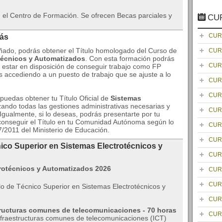
en el Centro de Formación. Se ofrecen Becas parciales y
CU
CUR
rás
ñado, podrás obtener el Título homologado del Curso de
CUR
técnicos y Automatizados
. Con esta formación podrás
CUR
 y estar en disposición de conseguir trabajo como FP
 accediendo a un puesto de trabajo que se ajuste a lo
CUR
CUR
uedas obtener tu Título Oficial de
Sistemas
zando todas las gestiones administrativas necesarias y
CUR
ualmente, si lo deseas, podrás presentarte por tu
conseguir el Título en tu Comunidad Autónoma según lo
CUR
/2011 del Ministerio de Educación.
CUR
ico Superior en Sistemas Electrotécnicos y
CUR
CUR
CUR
o de Técnico Superior en Sistemas Electrotécnicos y
CUR
tructuras comunes de telecomunicaciones - 70 horas
CUR
nfraestructuras comunes de telecomunicaciones (ICT)