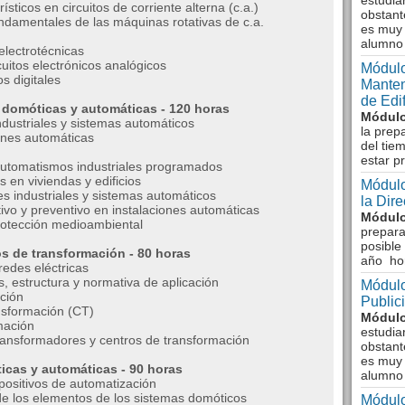
estudia
icos en circuitos de corriente alterna (c.a.)
obstant
undamentales de las máquinas rotativas de c.a.
es muy 
alumno
lectrotécnicas
uitos electrónicos analógicos
Módulo
s digitales
Manten
de Edi
 domóticas y automáticas - 120 horas
Módulo
ndustriales y sistemas automáticos
la prep
ones automáticas
del tie
estar p
automatismos industriales programados
en viviendas y edificios
Módulo
s industriales y sistemas automáticos
la Dir
vo y preventivo en instalaciones automáticas
Módulo
rotección medioambiental
prepara
posible
os de transformación - 80 horas
año ho
edes eléctricas
s, estructura y normativa de aplicación
Módulo
ción
Public
nsformación (CT)
Módulo
mación
estudia
ransformadores y centros de transformación
obstant
es muy 
icas y automáticas - 90 horas
alumno
positivos de automatización
de los elementos de los sistemas domóticos
Módulo