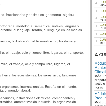
CUR
:
NAV
CUR
s, fraccionarios y decimales, geometría, álgebra,
CUR
CAN
CUR
ortografía, morfología, semántica, sintaxis, lenguas y
RIO
rsonal, el lenguaje literario, el lenguaje en los medios
CUR
CUR
arroco, la ilustración, el Romanticismo, Realismo y
MEL
ia, el trabajo, ocio y tiempo libre, lugares, el transporte,
CU
Módulo
lia, el trabajo, ocio y tiempo libre, lugares, el
Manten
Climat
a Tierra, los ecosistemas, los seres vivos, funciones
Módulo
prepara
factibl
os organismos internacionales, España en el mundo,
horas
aña, el mundo laboral.
Módulo
ecánicos, instalaciones eléctricas, componentes y
Produc
ormática, automatización industrial, la organización
Módulo