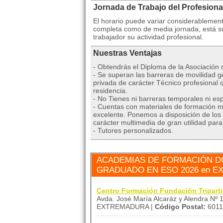
Jornada de Trabajo del Profesiona
El horario puede variar considerablemen
completa como de media jornada, está suj
trabajador su actividad profesional.
Nuestras Ventajas
- Obtendrás el Diploma de la Asociación
- Se superan las barreras de movilidad ge
privada de carácter Técnico profesional 
residencia.
- No Tienes ni barreras temporales ni esp
- Cuentas con materiales de formación mu
excelente. Ponemos a disposición de los 
carácter multimedia de gran utilidad par
- Tutores personalizados.
ACADEMIAS DE FORMACIÓN D
GRADUADO EN ESO 2026 en 
Centro Formación Fundación Tripart
Avda. José María Alcaráz y Alendra Nº 1
EXTREMADURA |
Código Postal:
6011