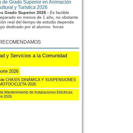
 de Grado Superior en Animación
ltural y Turística 2026
s Grado Superior 2026
- Es factible
reparado en menos de 1 año, no obstante
ción real del tiempo de estudio depende
mpo dedicado por el alumno horas
 RECOMENDAMOS
ad y Servicios a la Comunidad
orte 2026
s de CHASIS DINÁMICA Y SUSPENSIONES
 MOTOCICLETA 2026
de Mantenimiento de Instalaciones Eléctricas
s 2026