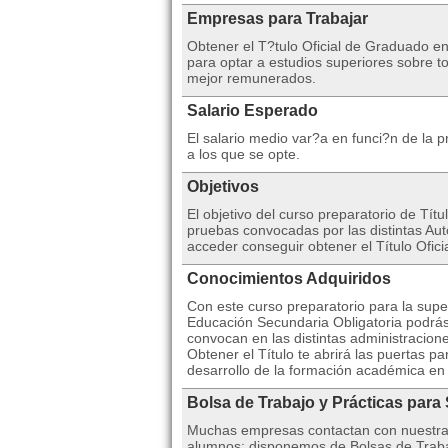
Empresas para Trabajar
Obtener el T?tulo Oficial de Graduado e
para optar a estudios superiores sobre t
mejor remunerados.
Salario Esperado
El salario medio var?a en funci?n de la 
a los que se opte.
Objetivos
El objetivo del curso preparatorio de Tít
pruebas convocadas por las distintas Au
acceder conseguir obtener el Título Oficia
Conocimientos Adquiridos
Con este curso preparatorio para la sup
Educación Secundaria Obligatoria podrás 
convocan en las distintas administracione
Obtener el Título te abrirá las puertas pa
desarrollo de la formación académica en 
Bolsa de Trabajo y Prácticas para
Muchas empresas contactan con nuestra I
alumnos: disponemos de Bolsas de Traba