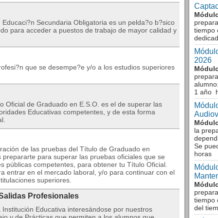
Captac
Módulo
n Educaci?n Secundaria Obligatoria es un pelda?o b?sico
prepara
odo para acceder a puestos de trabajo de mayor calidad y
tiempo 
dedicad
Módulo
2026
profesi?n que se desempe?e y/o a los estudios superiores
Módulo
prepara
alumno:
1 año 
ulo Oficial de Graduado en E.S.O. es el de superar las
Módulo
toridades Educativas competentes, y de esta forma
Audiov
l.
Módulo
la prep
dependi
Se pue
eración de las pruebas del Título de Graduado en
horas
prepararte para superar las pruebas oficiales que se
s públicas competentes, para obtener tu Título Oficial.
Módulo
ra entrar en el mercado laboral, y/o para continuar con el
Manten
titulaciones superiores.
Módulo
prepara
 Salidas Profesionales
tiempo 
del tie
nstitución Educativa interesándose por nuestros
jo y de Prácticas que permiten a los alumnos que