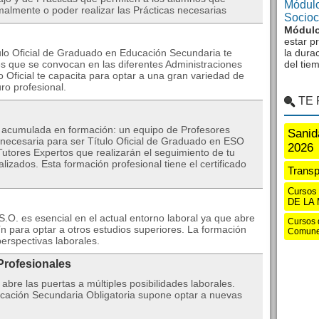
Módulo
rmalmente o poder realizar las Prácticas necesarias
Sociocu
Módulo
estar p
tulo Oficial de Graduado en Educación Secundaria te
la dura
es que se convocan en las diferentes Administraciones
del tie
 Oficial te capacita para optar a una gran variedad de
ro profesional.
TE
a acumulada en formación: un equipo de Profesores
Sanid
l necesaria para ser Título Oficial de Graduado en ESO
2026
utores Expertos que realizarán el seguimiento de tu
lizados. Esta formación profesional tiene el certificado
Transp
Curso
DE LA
S.O. es esencial en el actual entorno laboral ya que abre
Cursos 
ín para optar a otros estudios superiores. La formación
Comune
erspectivas laborales.
Profesionales
 abre las puertas a múltiples posibilidades laborales.
ucación Secundaria Obligatoria supone optar a nuevas