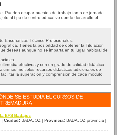
l
te. Pueden ocupar puestos de trabajo tanto de jornada
eto al tipo de centro educativo donde desarrolle el
 de Enseñanzas Técnico Profesionales.
ográfica. Tienes la posibilidad de obtener la Titulación
que deseas aunque no se imparta en tu lugar habitual de
aciales.
ltimedia efectivos y con un grado de calidad didáctica
alumnos múltiples recursos didácticos adicionales de
a facilitar la superación y comprensión de cada módulo.
ÓNDE SE ESTUDIA EL CURSOS DE
EXTREMADURA
ita EFS Badajoz
 |
Ciudad:
BADAJOZ |
Provincia:
BADAJOZ provincia |