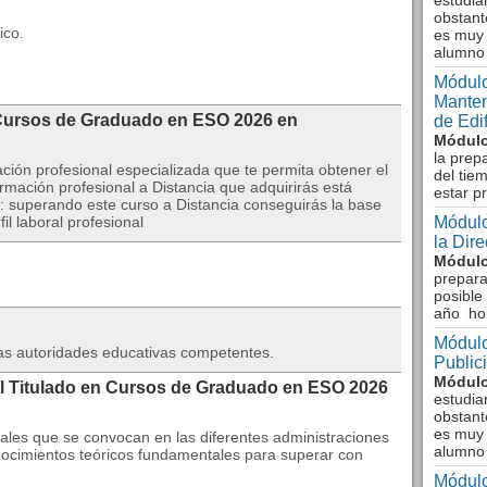
estudia
obstant
ico.
es muy 
alumno
Módulo
Manten
Cursos de Graduado en ESO 2026 en
de Edi
Módulo
la prep
ión profesional especializada que te permita obtener el
del tie
rmación profesional a Distancia que adquirirás está
estar p
: superando este curso a Distancia conseguirás la base
l laboral profesional
Módulo
la Dir
Módulo
prepara
posible
año ho
Módulo
 las autoridades educativas competentes.
Public
Módulo
al Titulado en Cursos de Graduado en ESO 2026
estudia
obstant
es muy 
iales que se convocan en las diferentes administraciones
alumno
onocimientos teóricos fundamentales para superar con
Módulo