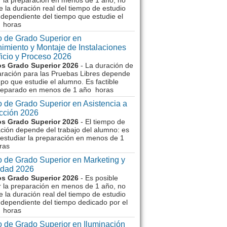
r la preparación en menos de 1 año, no
e la duración real del tiempo de estudio
dependiente del tiempo que estudie el
 horas
 de Grado Superior en
imiento y Montaje de Instalaciones
ficio y Proceso 2026
s Grado Superior 2026
- La duración de
aración para las Pruebas Libres depende
mpo que estudie el alumno. Es factible
reparado en menos de 1 año horas
 de Grado Superior en Asistencia a
ección 2026
s Grado Superior 2026
- El tiempo de
ción depende del trabajo del alumno: es
 estudiar la preparación en menos de 1
ras
 de Grado Superior en Marketing y
idad 2026
s Grado Superior 2026
- Es posible
r la preparación en menos de 1 año, no
e la duración real del tiempo de estudio
dependiente del tiempo dedicado por el
 horas
 de Grado Superior en Iluminación