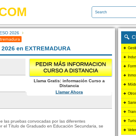
.COM
 ESO 2026
C
xtremadura
SO 2026 en EXTREMADURA
Gest
Indu
PEDIR MÁS INFORMACION
Form
CURSO A DISTANCIA
Inmo
Llama Gratis: información Curso a
Módu
Distancia
Llamar Ahora
Otro
Sani
Tran
de las pruebas convocadas por las diferentes
Turi
er el Título de Graduado en Educación Secundaria, se
Vete