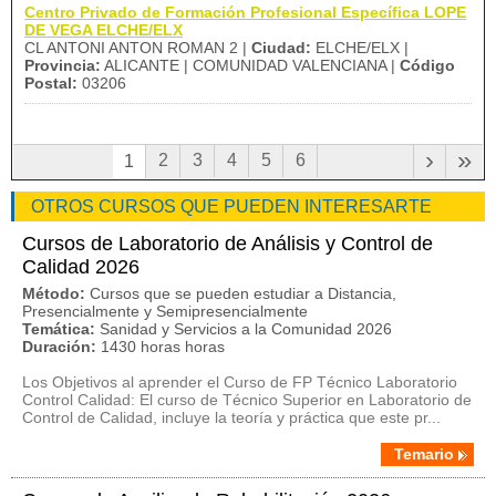
Centro Privado de Formación Profesional Específica LOPE
DE VEGA ELCHE/ELX
CL ANTONI ANTON ROMAN 2 |
Ciudad:
ELCHE/ELX |
Provincia:
ALICANTE | COMUNIDAD VALENCIANA |
Código
Postal:
03206
›
»
2
3
4
5
6
1
OTROS CURSOS QUE PUEDEN INTERESARTE
Cursos de Laboratorio de Análisis y Control de
Calidad 2026
Método:
Cursos que se pueden estudiar a Distancia,
Presencialmente y Semipresencialmente
Temática:
Sanidad y Servicios a la Comunidad 2026
Duración:
1430 horas horas
Los Objetivos al aprender el Curso de FP Técnico Laboratorio
Control Calidad: El curso de Técnico Superior en Laboratorio de
Control de Calidad, incluye la teoría y práctica que este pr...
Temario