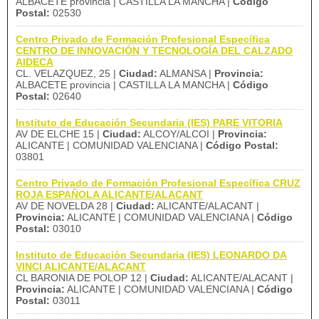
ALBACETE provincia | CASTILLA LA MANCHA |
Código
Postal:
02530
Centro Privado de Formación Profesional Específica
CENTRO DE INNOVACIÓN Y TECNOLOGÍA DEL CALZADO
AIDECA
CL. VELAZQUEZ, 25 |
Ciudad:
ALMANSA |
Provincia:
ALBACETE provincia | CASTILLA LA MANCHA |
Código
Postal:
02640
Instituto de Educación Secundaria (IES) PARE VITORIA
AV DE ELCHE 15 |
Ciudad:
ALCOY/ALCOI |
Provincia:
ALICANTE | COMUNIDAD VALENCIANA |
Código Postal:
03801
Centro Privado de Formación Profesional Específica CRUZ
ROJA ESPAÑOLA ALICANTE/ALACANT
AV DE NOVELDA 28 |
Ciudad:
ALICANTE/ALACANT |
Provincia:
ALICANTE | COMUNIDAD VALENCIANA |
Código
Postal:
03010
Instituto de Educación Secundaria (IES) LEONARDO DA
VINCI ALICANTE/ALACANT
CL BARONIA DE POLOP 12 |
Ciudad:
ALICANTE/ALACANT |
Provincia:
ALICANTE | COMUNIDAD VALENCIANA |
Código
Postal:
03011