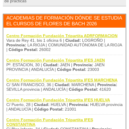
de prácticas
ACADEMIAS DE FORMACIÓN DÓNDE SE ESTUDIA
EL CURSOS DE FLORES DE BACH 2026
Centro Formación Fundación Tripartita ADRFORMACION
Vara de Rey 41, bis 1 oficina 6 |
Ciudad:
LOGROÑO |
Provincia:
LA RIOJA | COMUNIDAD AUTÓNOMA DE LA RIOJA
|
Código Postal:
26002
Centro Formación Fundación Tripartita IFES JAEN
Pº. ESTACION, 30 |
Ciudad:
JAEN |
Provincia:
JAEN
PROVINCIA | ANDALUCÍA |
Código Postal:
23003
Centro Formación Fundación Tripartita IFES MARCHENA
C/ SAN FRANCISCO, 36 |
Ciudad:
MARCHENA |
Provincia:
SEVILLA provincia | ANDALUCÍA |
Código Postal:
41620
Centro Formación Fundación Tripartita IFES HUELVA
C/ Puerto, 28 |
Ciudad:
HUELVA |
Provincia:
HUELVA provincia
| ANDALUCÍA |
Código Postal:
21001
Centro Formación Fundación Tripartita IFES
CONSTANTINA