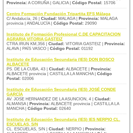
Provincia:
A CORUÑA | GALICIA |
Código Postal:
15706
Centro Formación Fundación Tripartita EFS Málaga
C/ Andalucía, 26 |
Ciudad:
MALAGA |
Provincia:
MALAGA
provincia | ANDALUCÍA |
Código Postal:
29090
Instituto de Formación Profesional C.DE CAPACITACION
AGRARIA VITORIA GASTEIZ
CTRA.IRUN KM,356 |
Ciudad:
VITORIA GASTEIZ |
Provincia:
ALAVA | PAÍS VASCO |
Código Postal:
01192
Instituto de Educación Secundaria (IES) DON BOSCO
ALBACETE
PS. DE LA CUBA, 43 |
Ciudad:
ALBACETE |
Provincia:
ALBACETE provincia | CASTILLA LA MANCHA |
Código
Postal:
02006
Instituto de Educación Secundaria (IES) JOSÉ CONDE
GARCÍA
AV. JOSE HERNANDEZ DE LA ASUNCION, 4 |
Ciudad:
ALMANSA |
Provincia:
ALBACETE provincia | CASTILLA LA
MANCHA |
Código Postal:
02640
Instituto de Educación Secundaria (IES) IES NERPIO CL.
ESCUELAS, S/N
CL. ESCUELAS, S/N |
Ciudad:
NERPIO |
Provincia: