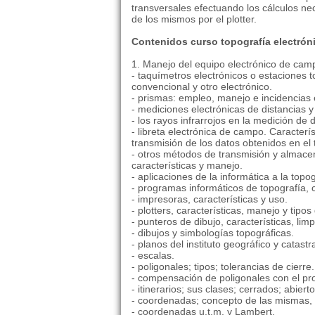
transversales efectuando los cálculos nec
de los mismos por el plotter.
Contenidos curso topografía electrón
1. Manejo del equipo electrónico de cam
- taquímetros electrónicos o estaciones t
convencional y otro electrónico.
- prismas: empleo, manejo e incidencias 
- mediciones electrónicas de distancias y
- los rayos infrarrojos en la medición de 
- libreta electrónica de campo. Caracterí
transmisión de los datos obtenidos en el 
- otros métodos de transmisión y almace
características y manejo.
- aplicaciones de la informática a la topo
- programas informáticos de topografía, 
- impresoras, características y uso.
- plotters, características, manejo y tipo
- punteros de dibujo, características, lim
- dibujos y simbologías topográficas.
- planos del instituto geográfico y catastra
- escalas.
- poligonales; tipos; tolerancias de cierre.
- compensación de poligonales con el pr
- itinerarios; sus clases; cerrados; abier
- coordenadas; concepto de las mismas, 
- coordenadas u.t.m. y Lambert.