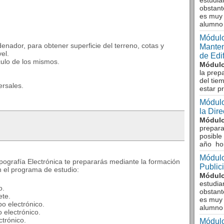
estudia
obstant
es muy 
alumno
Módulo
enador, para obtener superficie del terreno, cotas y
Manten
el.
de Edi
lculo de los mismos.
Módulo
la prep
del tie
ersales.
estar p
Módulo
la Dir
Módulo
prepara
posible
año ho
Módulo
opografía Electrónica te prepararás mediante la formación
Public
 el programa de estudio:
Módulo
estudia
o.
obstant
ete.
es muy 
o electrónico.
alumno
 electrónico.
ctrónico.
Módulo