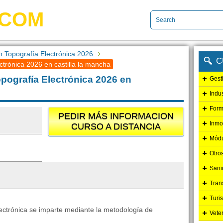
.COM
n Topografía Electrónica 2026
C
ctrónica 2026 en castilla la mancha
pografía Electrónica 2026 en
Gest
Indu
Form
PEDIR MÁS INFORMACION
Inmo
CURSO A DISTANCIA
Módu
Otro
Sani
Tran
Turi
lectrónica se imparte mediante la metodología de
Vete