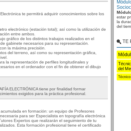
Módulo
Sociocu
Módulo
Electrónica te permitirá adquirir conocimientos sobre los
estar p
la dura
del tie
ro electrónico (estación total); así como la utilización de
elación entre ambos.
jo gráfico de los distintos trabajos realizados en el
TE
 de gabinete necesarios para su representación.
s con la máxima precisión.
tos del terreno, así como su representación gráfica,
Módul
ivel.
ra la representación de perfiles longitudinales y
Técnic
esarios en el ordenador con el fin de obtener el dibujo
del Me
Técnico
ÍA ELECTRÓNICA tiene por finalidad formar
imientos exigidos para la práctica profesional.
a acumulada en formación: un equipo de Profesores
 necesaria para ser Especialista en topografía electrónica
utores Expertos que realizarán el seguimiento de tu
lizados. Esta formación profesional tiene el certificado