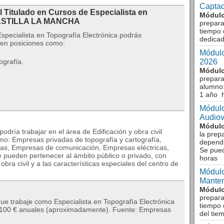
Captac
l Titulado en Cursos de Especialista en
Módulo
 CASTILLA LA MANCHA
prepara
tiempo 
specialista en Topografía Electrónica podrás
dedicad
 en posiciones como:
Módulo
ografía.
2026
Módulo
prepara
alumno:
1 año 
Módulo
Audiov
Módulo
dría trabajar en el área de Edificación y obra civil
la prep
omo: Empresas privadas de topografía y cartografía,
dependi
ras, Empresas de comunicación, Empresas eléctricas,
Se pue
e pueden pertenecer al ámbito público o privado, con
horas
bra civil y a las características especiales del centro de
Módulo
Manten
Módulo
prepara
que trabaje como Especialista en Topografía Electrónica
tiempo 
24.100 € anuales (aproximadamente). Fuente: Empresas
del tie