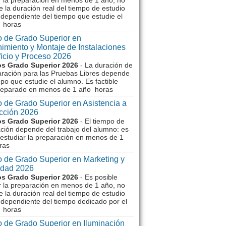
r la preparación en menos de 1 año, no
e la duración real del tiempo de estudio
dependiente del tiempo que estudie el
 horas
 de Grado Superior en
imiento y Montaje de Instalaciones
ficio y Proceso 2026
s Grado Superior 2026
- La duración de
aración para las Pruebas Libres depende
mpo que estudie el alumno. Es factible
reparado en menos de 1 año horas
 de Grado Superior en Asistencia a
ección 2026
s Grado Superior 2026
- El tiempo de
ción depende del trabajo del alumno: es
 estudiar la preparación en menos de 1
ras
 de Grado Superior en Marketing y
idad 2026
s Grado Superior 2026
- Es posible
r la preparación en menos de 1 año, no
e la duración real del tiempo de estudio
dependiente del tiempo dedicado por el
 horas
 de Grado Superior en Iluminación