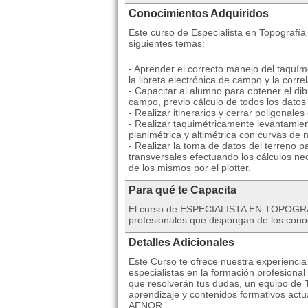
Conocimientos Adquiridos
Este curso de Especialista en Topografía 
siguientes temas:
- Aprender el correcto manejo del taquímet
la libreta electrónica de campo y la corr
- Capacitar al alumno para obtener el dibu
campo, previo cálculo de todos los datos
- Realizar itinerarios y cerrar poligonale
- Realizar taquimétricamente levantamien
planimétrica y altimétrica con curvas de n
- Realizar la toma de datos del terreno pa
transversales efectuando los cálculos nec
de los mismos por el plotter.
Para qué te Capacita
El curso de ESPECIALISTA EN TOPOGRAF
profesionales que dispongan de los conoc
Detalles Adicionales
Este Curso te ofrece nuestra experienci
especialistas en la formación profesional
que resolverán tus dudas, un equipo de T
aprendizaje y contenidos formativos actua
AENOR