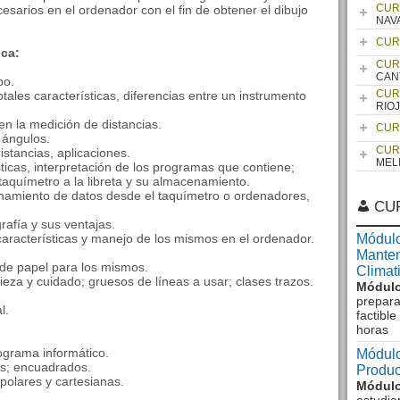
CUR
esarios en el ordenador con el fin de obtener el dibujo
NAV
CUR
ica:
CUR
CAN
po.
CUR
otales características, diferencias entre un instrumento
RIO
en la medición de distancias.
CUR
 ángulos.
CUR
distancias, aplicaciones.
MEL
sticas, interpretación de los programas que contiene;
taquímetro a la libreta y su almacenamiento.
namiento de datos desde el taquímetro o ordenadores,
CU
grafía y sus ventajas.
características y manejo de los mismos en el ordenador.
Módulo
Manten
s de papel para los mismos.
Climat
pieza y cuidado; gruesos de líneas a usar; clases trazos.
Módulo
prepara
l.
factibl
horas
ograma informático.
Módulo
tos; encuadrados.
Produc
polares y cartesianas.
Módulo