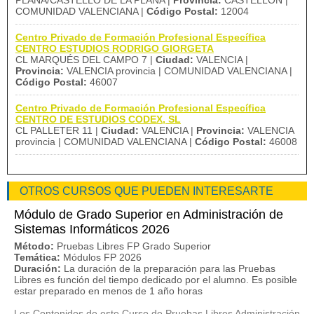
PLANA/CASTELLO DE LA PLANA |
Provincia:
CASTELLON |
COMUNIDAD VALENCIANA |
Código Postal:
12004
Centro Privado de Formación Profesional Específica
CENTRO ESTUDIOS RODRIGO GIORGETA
CL MARQUÉS DEL CAMPO 7 |
Ciudad:
VALENCIA |
Provincia:
VALENCIA provincia | COMUNIDAD VALENCIANA |
Código Postal:
46007
Centro Privado de Formación Profesional Específica
CENTRO DE ESTUDIOS CODEX, SL
CL PALLETER 11 |
Ciudad:
VALENCIA |
Provincia:
VALENCIA
provincia | COMUNIDAD VALENCIANA |
Código Postal:
46008
OTROS CURSOS QUE PUEDEN INTERESARTE
Módulo de Grado Superior en Administración de
Sistemas Informáticos 2026
Método:
Pruebas Libres FP Grado Superior
Temática:
Módulos FP 2026
Duración:
La duración de la preparación para las Pruebas
Libres es función del tiempo dedicado por el alumno. Es posible
estar preparado en menos de 1 año horas
Los Contenidos de este Curso de Pruebas Libres Administración