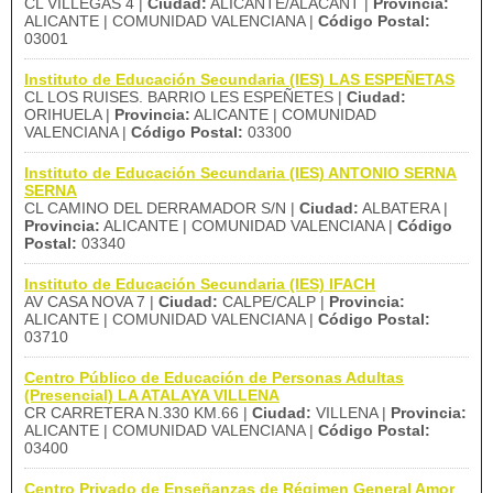
CL VILLEGAS 4 |
Ciudad:
ALICANTE/ALACANT |
Provincia:
ALICANTE | COMUNIDAD VALENCIANA |
Código Postal:
03001
Instituto de Educación Secundaria (IES) LAS ESPEÑETAS
CL LOS RUISES. BARRIO LES ESPEÑETES |
Ciudad:
ORIHUELA |
Provincia:
ALICANTE | COMUNIDAD
VALENCIANA |
Código Postal:
03300
Instituto de Educación Secundaria (IES) ANTONIO SERNA
SERNA
CL CAMINO DEL DERRAMADOR S/N |
Ciudad:
ALBATERA |
Provincia:
ALICANTE | COMUNIDAD VALENCIANA |
Código
Postal:
03340
Instituto de Educación Secundaria (IES) IFACH
AV CASA NOVA 7 |
Ciudad:
CALPE/CALP |
Provincia:
ALICANTE | COMUNIDAD VALENCIANA |
Código Postal:
03710
Centro Público de Educación de Personas Adultas
(Presencial) LA ATALAYA VILLENA
CR CARRETERA N.330 KM.66 |
Ciudad:
VILLENA |
Provincia:
ALICANTE | COMUNIDAD VALENCIANA |
Código Postal:
03400
Centro Privado de Enseñanzas de Régimen General Amor