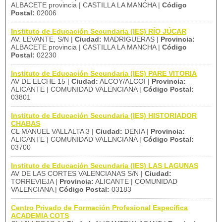
ALBACETE provincia | CASTILLA LA MANCHA |
Código
Postal:
02006
Instituto de Educación Secundaria (IES) RÍO JÚCAR
AV. LEVANTE, S/N |
Ciudad:
MADRIGUERAS |
Provincia:
ALBACETE provincia | CASTILLA LA MANCHA |
Código
Postal:
02230
Instituto de Educación Secundaria (IES) PARE VITORIA
AV DE ELCHE 15 |
Ciudad:
ALCOY/ALCOI |
Provincia:
ALICANTE | COMUNIDAD VALENCIANA |
Código Postal:
03801
Instituto de Educación Secundaria (IES) HISTORIADOR
CHABAS
CL MANUEL VALLALTA 3 |
Ciudad:
DENIA |
Provincia:
ALICANTE | COMUNIDAD VALENCIANA |
Código Postal:
03700
Instituto de Educación Secundaria (IES) LAS LAGUNAS
AV DE LAS CORTES VALENCIANAS S/N |
Ciudad:
TORREVIEJA |
Provincia:
ALICANTE | COMUNIDAD
VALENCIANA |
Código Postal:
03183
Centro Privado de Formación Profesional Específica
ACADEMIA COTS