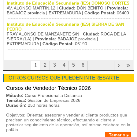
Instituto de Educación Secundaria (IES) DONOSO CORTES
AV. ALONSO MARTIN,12 |
Ciudad:
DON BENITO |
Provincia:
BADAJOZ provincia | EXTREMADURA |
Código Postal:
06400
Instituto de Educación Secundaria (IES) SIERRA DE SAN
PEDRO
FRAY ALONSO DE MANZANETE S/N |
Ciudad:
ROCA DE LA
SIERRA (LA) |
Provincia:
BADAJOZ provincia |
EXTREMADURA |
Código Postal:
06190
›
»
2
3
4
5
6
1
OTROS CURSOS QUE PUEDEN INTERESARTE
Cursos de Vendedor Técnico 2026
Método:
Curso Profesional a Distancia
Temática:
Gestión de Empresas 2026
Duración:
250 horas horas
Objetivos: Orientar, asesorar y vender al cliente productos que
precisan un conocimiento técnico, efectuando el cierre y
posterior seguimiento de la operación, así mismo colabora en la
pol&ia...
Temario