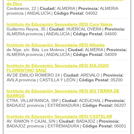
de Dios
Cordoneros, 22 |
Ciudad:
ALMERIA |
Provincia:
ALMERIA
provincia | ANDALUCÍA |
Código Postal:
04002
Instituto de Educación Secundaria (IES) Cura Valera
Guillermo Reyna, 35 |
Ciudad:
HUERCAL OVERA |
Provincia:
ALMERIA provincia | ANDALUCÍA |
Código Postal:
04600
Instituto de Educación Secundaria (IES) Albaida
de Níjar, s/n. Bda. Los Molinos |
Ciudad:
ALMERIA |
Provincia:
ALMERIA provincia | ANDALUCÍA |
Código Postal:
04009
Instituto de Educación Secundaria (IES) EULOGIO
FLORENTINO SANZ
AV.DE EMILIO ROMERO 24 |
Ciudad:
AREVALO |
Provincia:
AVILA provincia | CASTILLA Y LEÓN |
Código Postal:
05200
Instituto de Educación Secundaria (IES) IES TIERRA DE
BARROS
CTRA. VILLAFRANCA, SNº |
Ciudad:
ACEUCHAL |
Provincia:
BADAJOZ provincia | EXTREMADURA |
Código Postal:
06207
Instituto de Educación Secundaria (IES) CASTELAR
AV. RAMON Y CAJAL,S/N |
Ciudad:
BADAJOZ |
Provincia:
BADAJOZ provincia | EXTREMADURA |
Código Postal:
06001