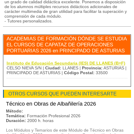
un grado de calidad didáctica excelente. Ponemos a disposición
de los alumnos múltiples recursos didácticos adicionales de
carácter multimedia de gran utilidad para facilitar la superación y
comprensión de cada módulo.
- Tutores personalizados.
ACADEMIAS DE FORMACIÓN DÓNDE SE ESTUDIA
EL CURSOS DE CAPATAZ DE OPERACIONES
PORTUARIAS 2026 en PRINCIPADO DE ASTURIAS
Instituto de Educación Secundaria (IES) DE LLANES (B+F)
CELSO NIEVA S/N |
Ciudad:
LLANES |
Provincia:
ASTURIAS |
PRINCIPADO DE ASTURIAS |
Código Postal:
33500
OTROS CURSOS QUE PUEDEN INTERESARTE
Técnico en Obras de Albañilería 2026
Método:
Temática:
Formación Profesional 2026
Duración:
2000 h. horas
Los Módulos y Temarios de este Módulo de Técnico en Obras