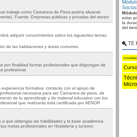
Módulo
Sociocu
 que trabaje como Camarera de Pisos podría situarse
Módulo
ente). Fuente: Empresas públicas y privadas del sector.
estar p
la dura
del tie
tirá adquirir conocimientos sobre los siguientes temas:
TE
unto de las habitaciones y áreas comunes.
Inmobilia
por finalidad formar profesionales que dispongan de
Curso
ca profesional.
Técni
Micro
 experiencia formativa: contarás con el apoyo de
 profesional necesaria para ser Camarera de pisos, de
miento de tu aprendizaje y de material educativo con los
ofesional que realizarás está certificada por AENOR
s a que obtengas las habilidades y la base académica
tus metas profesionales en Hostelería y turismo: