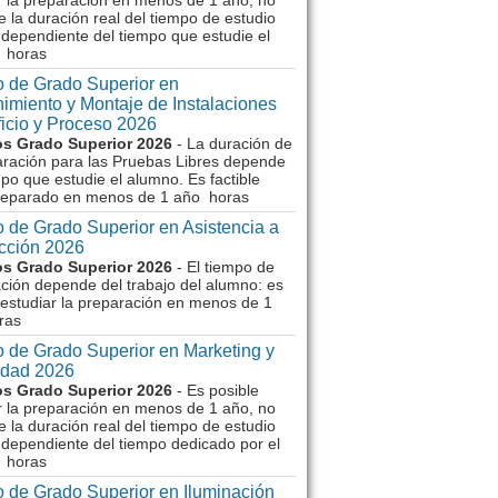
r la preparación en menos de 1 año, no
e la duración real del tiempo de estudio
dependiente del tiempo que estudie el
 horas
 de Grado Superior en
imiento y Montaje de Instalaciones
ficio y Proceso 2026
s Grado Superior 2026
- La duración de
aración para las Pruebas Libres depende
mpo que estudie el alumno. Es factible
reparado en menos de 1 año horas
 de Grado Superior en Asistencia a
ección 2026
s Grado Superior 2026
- El tiempo de
ción depende del trabajo del alumno: es
 estudiar la preparación en menos de 1
ras
 de Grado Superior en Marketing y
idad 2026
s Grado Superior 2026
- Es posible
r la preparación en menos de 1 año, no
e la duración real del tiempo de estudio
dependiente del tiempo dedicado por el
 horas
 de Grado Superior en Iluminación