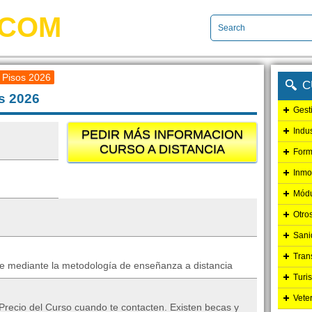
.COM
 Pisos 2026
C
s 2026
Gest
Indu
PEDIR MÁS INFORMACION
CURSO A DISTANCIA
Form
Inmo
Módu
Otro
Sani
Tran
e mediante la metodología de enseñanza a distancia
Turi
Vete
Precio del Curso cuando te contacten. Existen becas y