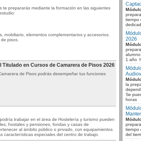
Captac
s te prepararás mediante la formación en las siguientes
Módulo
studio:
prepara
tiempo 
dedicad
Módulo
s, mobiliario, elementos complementarios y accesorios.
2026
 de pisos.
Módulo
prepara
.
alumno:
1 año 
al Titulado en Cursos de Camarera de Pisos 2026
Módulo
 Camarera de Pisos podrás desempeñar tus funciones
Audiov
Módulo
la prep
dependi
Se pue
horas
Módulo
Manten
odría trabajar en el área de Hostelería y turismo pueden
Módulo
eles, hostales y pensiones, fondas y casas de
prepara
enecer al ámbito público o privado, con equipamientos
tiempo 
s características especiales del centro de trabajo.
del tie