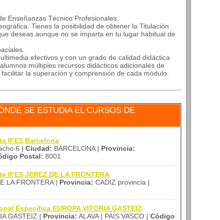
 de Enseñanzas Técnico Profesionales.
ográfica. Tienes la posibilidad de obtener la Titulación
que deseas aunque no se imparta en tu lugar habitual de
aciales.
ltimedia efectivos y con un grado de calidad didáctica
alumnos múltiples recursos didácticos adicionales de
a facilitar la superación y comprensión de cada módulo.
ÓNDE SE ESTUDIA EL CURSOS DE
ta IFES Barcelona
acho 6 |
Ciudad:
BARCELONA |
Provincia:
ódigo Postal:
8001
tita IFES JEREZ DE LA FRONTERA
E LA FRONTERA |
Provincia:
CADIZ provincia |
ional Específica EUROPA VITORIA GASTEIZ
IA GASTEIZ |
Provincia:
ALAVA | PAÍS VASCO |
Código