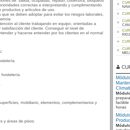
aciones de: salida, ocupadas, repaso, cobertura, bloqueos
CUR
prioridades correctas e interpretando y cumplimentando
NAV
de productos y artículos de uso.
CUR
 que se deben adoptar para evitar los riesgos laborales,
gencia.
CUR
tención al cliente trabajando en equipo, orientadas a
CAN
satisfacción del cliente. Conseguir el nivel de
CUR
tender y hacerse entender por los clientes en el normal
RIO
CUR
CUR
s:
MEL
stelería.
CU
 hostelería.
Módulo
Manten
.
Climat
Módulo
prepara
superficies, mobiliario, elementos, complementarios y
factibl
horas
Módulo
Produc
s y áreas de pisos.
Módulo