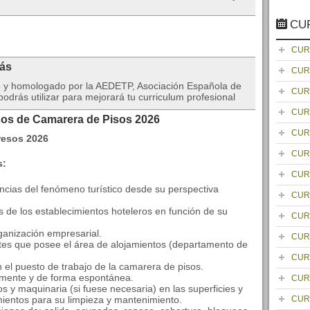
CU
CUR
rás
CUR
do y homologado por la AEDETP, Asociación Española de
CUR
drás utilizar para mejorará tu curriculum profesional
CUR
sos de Camarera de Pisos 2026
CUR
CUR
s:
CUR
encias del fenómeno turístico desde su perspectiva
CUR
es de los establecimientos hoteleros en función de su
CUR
rganización empresarial.
CUR
ntes que posee el área de alojamientos (departamento de
CUR
en el puesto de trabajo de la camarera de pisos.
temente y de forma espontánea.
CUR
os y maquinaria (si fuese necesaria) en las superficies y
mientos para su limpieza y mantenimiento.
CUR