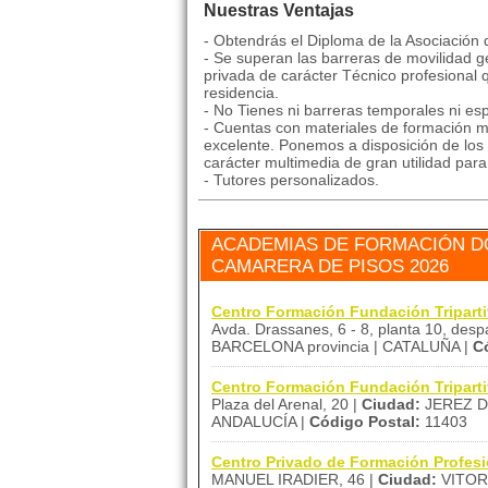
Nuestras Ventajas
- Obtendrás el Diploma de la Asociación
- Se superan las barreras de movilidad ge
privada de carácter Técnico profesional 
residencia.
- No Tienes ni barreras temporales ni esp
- Cuentas con materiales de formación mu
excelente. Ponemos a disposición de los 
carácter multimedia de gran utilidad par
- Tutores personalizados.
ACADEMIAS DE FORMACIÓN D
CAMARERA DE PISOS 2026
Centro Formación Fundación Triparti
Avda. Drassanes, 6 - 8, planta 10, desp
BARCELONA provincia | CATALUÑA |
C
Centro Formación Fundación Tripar
Plaza del Arenal, 20 |
Ciudad:
JEREZ D
ANDALUCÍA |
Código Postal:
11403
Centro Privado de Formación Profes
MANUEL IRADIER, 46 |
Ciudad:
VITOR