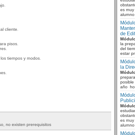
estudia
obstant
jo.
es muy 
alumno
Módulo
Manten
al cliente.
de Edi
Módulo
ara pisos.
la prep
res.
del tie
estar p
 los tiempos y modos.
Módulo
la Dir
Módulo
nes.
prepara
posible
año ho
Módulo
Public
Módulo
estudia
obstant
es muy 
o, no existen prerequisitos
alumno
Módulo