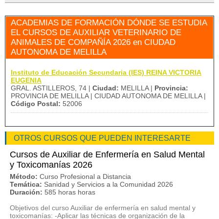
ACADEMIAS DE FORMACIÓN DÓNDE SE ESTUDIA
EL CURSOS DE AUXILIAR VETERINARIO DE
ANIMALES DE COMPAÑÍA 2026 en CIUDAD
AUTONOMA DE MELILLA
Instituto de Educación Secundaria (IES) REINA VICTORIA
EUGENIA
GRAL. ASTILLEROS, 74 |
Ciudad:
MELILLA |
Provincia:
PROVINCIA DE MELILLA | CIUDAD AUTONOMA DE MELILLA |
Código Postal:
52006
OTROS CURSOS QUE PUEDEN INTERESARTE
Cursos de Auxiliar de Enfermería en Salud Mental
y Toxicomanías 2026
Método:
Curso Profesional a Distancia
Temática:
Sanidad y Servicios a la Comunidad 2026
Duración:
585 horas horas
Objetivos del curso Auxiliar de enfermería en salud mental y
toxicomanías: -Aplicar las técnicas de organización de la