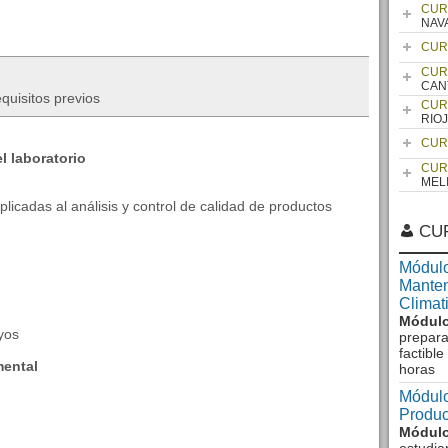
CUR
NAV
CUR
CUR
CAN
quisitos previos
CUR
RIO
CUR
 laboratorio
CUR
MEL
licadas al análisis y control de calidad de productos
CU
Módulo
Manten
Climat
Módulo
yos
prepara
factibl
mental
horas
Módulo
Produc
Módulo