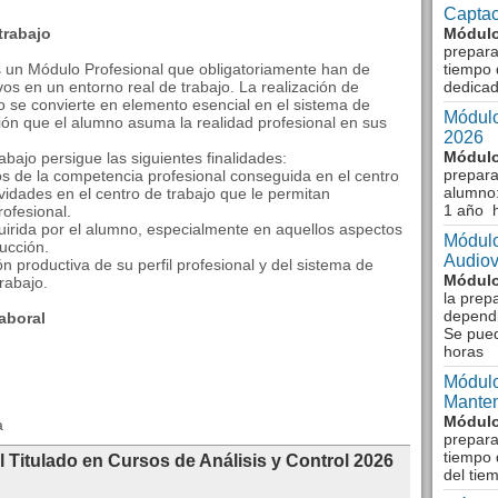
Captac
trabajo
Módulo
prepara
 un Módulo Profesional que obligatoriamente han de
tiempo 
os en un entorno real de trabajo. La realización de
dedicad
jo se convierte en elemento esencial en el sistema de
Módulo
ión que el alumno asuma la realidad profesional en sus
2026
Módulo
ajo persigue las siguientes finalidades:
prepara
os de la competencia profesional conseguida en el centro
alumno:
vidades en el centro de trabajo que le permitan
1 año 
ofesional.
uirida por el alumno, especialmente en aquellos aspectos
Módulo
ucción.
Audiov
ón productiva de su perfil profesional y del sistema de
Módulo
rabajo.
la prep
dependi
aboral
Se pue
horas
Módulo
Manten
Módulo
a
prepara
tiempo 
l Titulado en Cursos de Análisis y Control 2026
del tie