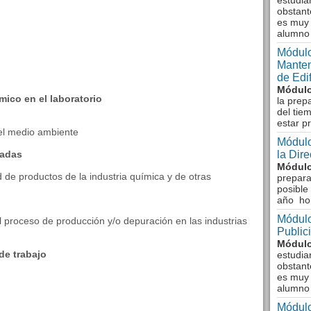
estudia
obstant
es muy 
alumno
Módulo
Manten
de Edi
Módulo
ico en el laboratorio
la prep
del tie
estar p
del medio ambiente
Módulo
radas
la Dir
Módulo
d de productos de la industria química y de otras
prepara
posible
año ho
Módulo
 el proceso de producción y/o depuración en las industrias
Public
Módulo
de trabajo
estudia
obstant
es muy 
alumno
Módulo