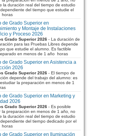
r la preparación en menos de 1 año, no
e la duración real del tiempo de estudio
dependiente del tiempo que estudie el
 horas
 de Grado Superior en
imiento y Montaje de Instalaciones
ficio y Proceso 2026
s Grado Superior 2026
- La duración de
aración para las Pruebas Libres depende
mpo que estudie el alumno. Es factible
reparado en menos de 1 año horas
 de Grado Superior en Asistencia a
ección 2026
s Grado Superior 2026
- El tiempo de
ción depende del trabajo del alumno: es
 estudiar la preparación en menos de 1
ras
 de Grado Superior en Marketing y
idad 2026
s Grado Superior 2026
- Es posible
r la preparación en menos de 1 año, no
e la duración real del tiempo de estudio
dependiente del tiempo dedicado por el
 horas
 de Grado Superior en Iluminación