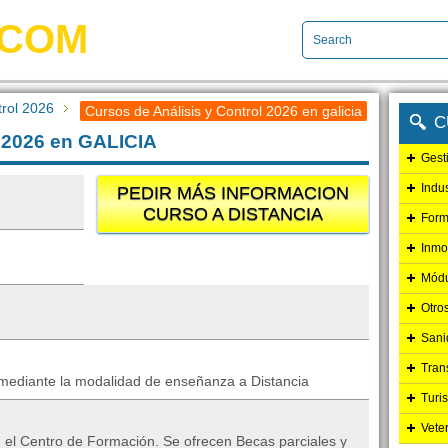
.COM
trol 2026
Cursos de Análisis y Control 2026 en galicia
C
l 2026 en GALICIA
Gest
Indu
PEDIR MÁS INFORMACION
CURSO A DISTANCIA
Form
Inmo
Módu
Otro
Sani
Tran
e mediante la modalidad de enseñanza a Distancia
Turi
Vete
en el Centro de Formación. Se ofrecen Becas parciales y