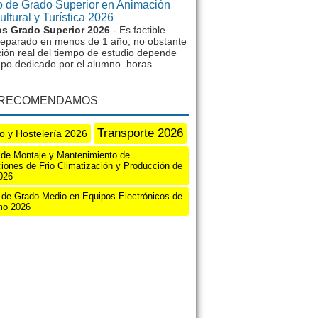
 de Grado Superior en Animación
ltural y Turística 2026
s Grado Superior 2026
- Es factible
reparado en menos de 1 año, no obstante
ción real del tiempo de estudio depende
mpo dedicado por el alumno horas
 RECOMENDAMOS
Transporte 2026
o y Hostelería 2026
 de Montaje y Mantenimiento de
ciones de Frio Climatización y Producción de
026
de Grado Medio en Equipos Electrónicos de
o 2026