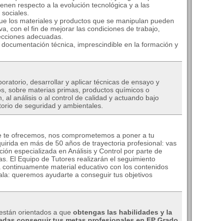
tienen respecto a la evolución tecnológica y a las
 sociales.
 que los materiales y productos que se manipulan pueden
va, con el fin de mejorar las condiciones de trabajo,
ecciones adecuadas.
r documentación técnica, imprescindible en la formación y
boratorio, desarrollar y aplicar técnicas de ensayo y
cos, sobre materias primas, productos químicos o
n, al análisis o al control de calidad y actuando bajo
torio de seguridad y ambientales.
e te ofrecemos, nos comprometemos a poner a tu
quirida en más de 50 años de trayectoria profesional: vas
ión especializada en Análisis y Control por parte de
as. El Equipo de Tutores realizarán el seguimiento
á continuamente material educativo con los contenidos
ala: queremos ayudarte a conseguir tus objetivos
están orientados a que
obtengas las habilidades y la
edas conseguir tus metas profesionales en FP Grado