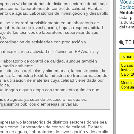
Módulo
mpresas y/o laboratorios de distintos sectores donde sea
Sociocu
mpos como: Laboratorios de control de calidad, Plantas
Módulo
iento de aguas, Laboratorios de investigación y desarrollo
estar p
la dura
ol, se integrará previsiblemente en un laboratorio de
del tie
un laboratorio de investigación, bajo la responsabilidad
bajo de los técnicos de laboratorio, supervisando sus
ajo.
coordinación de actividades con producción y
TE
 desarrollar su actividad el Técnico en FP Análisis y
Turism
l laboratorio de control de calidad, aunque también
Cursos
 y medio ambiente.
Instala
s industrias agrícolas y alimentarias, la construcción, la
Calor 2
nica, la industria textil, la industria de transformación de
 la utilización de materias cuya calidad viene dada por
Módulo 
ógica.
Consum
ue tengan alguna etapa con tratamiento químico que
s de aguas, ya sean de proceso o residuales.
rganismos públicos o empresas privadas.
mpresas y/o laboratorios de distintos sectores donde sea
mpos como: Laboratorios de control de calidad, Plantas
iento de aguas, Laboratorios de investigación y desarrollo