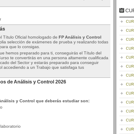
CU
r
CUR
rás
CUR
el Título Oficial homologado de
FP Análisis y Control
CUR
lia selección de exámenes de prueba y realizando todas
 para que lo consigas.
CUR
que hemos preparado para ti, conseguirás el Título del
Curso te convertirás en una persona altamente cualificada
CUR
icado del Sector y estarás preparado para conseguir
CUR
ol accediendo a un Trabajo que satisfaga tus
CUR
os de Análisis y Control 2026
CUR
CUR
nálisis y Control que deberás estudiar son:
CUR
io
CUR
CUR
laboratorio
CUR