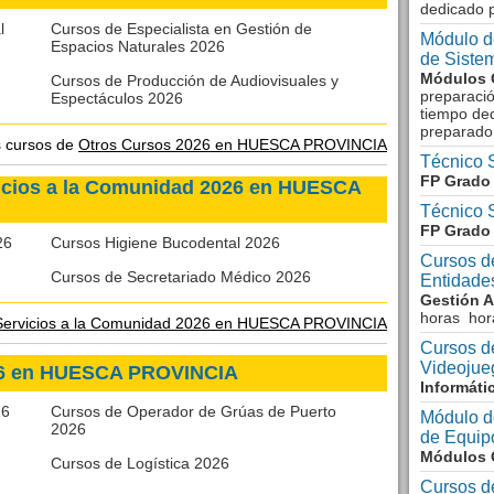
dedicado 
l
Cursos de Especialista en Gestión de
Módulo d
Espacios Naturales 2026
de Siste
Módulos 
Cursos de Producción de Audiovisuales y
preparació
Espectáculos 2026
tiempo ded
preparado
s cursos de
Otros Cursos 2026 en HUESCA PROVINCIA
Técnico 
FP Grado 
icios a la Comunidad 2026 en HUESCA
Técnico 
FP Grado 
26
Cursos Higiene Bucodental 2026
Cursos d
Cursos de Secretariado Médico 2026
Entidade
Gestión A
horas hor
Servicios a la Comunidad 2026 en HUESCA PROVINCIA
Cursos d
Videojue
26 en HUESCA PROVINCIA
Informáti
26
Cursos de Operador de Grúas de Puerto
Módulo d
2026
de Equipo
Módulos 
Cursos de Logística 2026
Cursos d