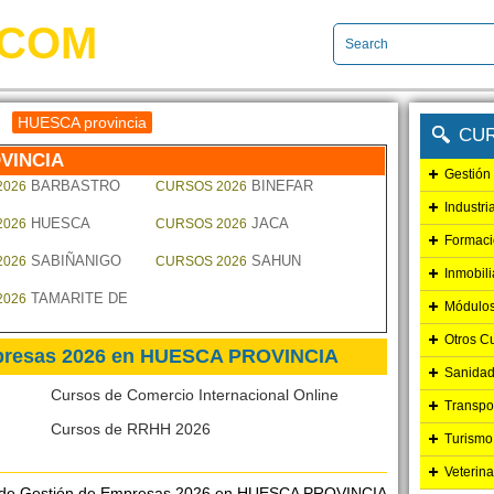
.COM
HUESCA provincia
CU
VINCIA
Gestión
BARBASTRO
BINEFAR
2026
CURSOS 2026
Industri
HUESCA
JACA
2026
CURSOS 2026
Formaci
SABIÑANIGO
SAHUN
2026
CURSOS 2026
Inmobili
TAMARITE DE
2026
Módulos
Otros C
mpresas 2026 en HUESCA PROVINCIA
Sanidad
Cursos de Comercio Internacional Online
Transpo
Cursos de RRHH 2026
Turismo
Veterina
 de
Gestión de Empresas 2026 en HUESCA PROVINCIA