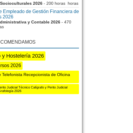
 Socioculturales 2026
- 200 horas horas
e Empleado de Gestión Financiera de
s 2026
dministrativa y Contable 2026
- 470
as
ECOMENDAMOS
 y Hostelería 2026
ursos 2026
 Telefonista Recepcionista de Oficina
ito Judicial Técnico Calígrafo y Perito Judicial
rafología 2026