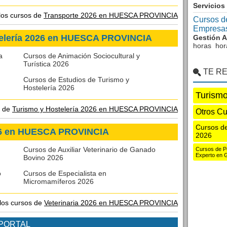
Servicios
 los cursos de
Transporte 2026 en HUESCA PROVINCIA
Cursos d
Empresa
telería 2026 en HUESCA PROVINCIA
Gestión A
horas hor
a
Cursos de Animación Sociocultural y
Turística 2026
TE R
Cursos de Estudios de Turismo y
Hostelería 2026
Turismo
s de
Turismo y Hostelería 2026 en HUESCA PROVINCIA
Otros C
Cursos de
026 en HUESCA PROVINCIA
2026
Cursos de Auxiliar Veterinario de Ganado
Cursos de Per
Experto en G
Bovino 2026
o
Cursos de Especialista en
Micromamíferos 2026
 los cursos de
Veterinaria 2026 en HUESCA PROVINCIA
 PORTAL